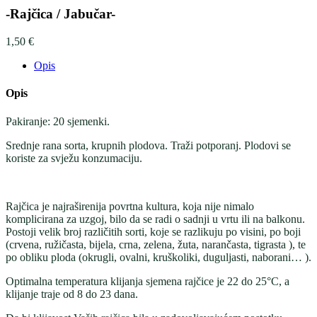
-Rajčica / Jabučar-
1,50
€
Opis
Opis
Pakiranje: 20 sjemenki.
Srednje rana sorta, krupnih plodova. Traži potporanj. Plodovi se
koriste za svježu konzumaciju.
Rajčica je najraširenija povrtna kultura, koja nije nimalo
komplicirana za uzgoj, bilo da se radi o sadnji u vrtu ili na balkonu.
Postoji velik broj različitih sorti, koje se razlikuju po visini, po boji
(crvena, ružičasta, bijela, crna, zelena, žuta, narančasta, tigrasta ), te
po obliku ploda (okrugli, ovalni, kruškoliki, duguljasti, naborani… ).
Optimalna temperatura klijanja sjemena rajčice je 22 do 25°C, a
klijanje traje od 8 do 23 dana.