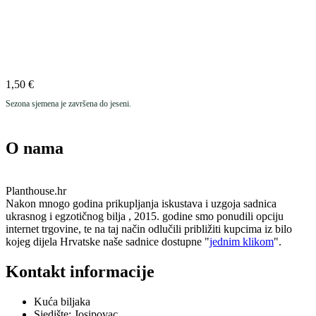
1,50
€
Sezona sjemena je završena do jeseni.
O nama
Planthouse.hr
Nakon mnogo godina prikupljanja iskustava i uzgoja sadnica
ukrasnog i egzotičnog bilja , 2015. godine smo ponudili opciju
internet trgovine, te na taj način odlučili približiti kupcima iz bilo
kojeg dijela Hrvatske naše sadnice dostupne "
jednim klikom
".
Kontakt informacije
Kuća biljaka
Sjedište: Josipovac