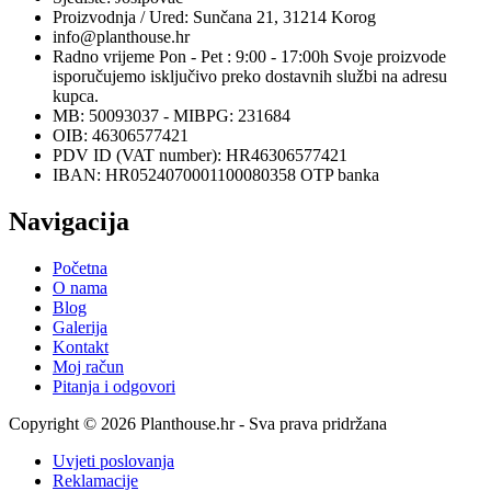
Proizvodnja / Ured: Sunčana 21, 31214 Korog
info@planthouse.hr
Radno vrijeme Pon - Pet : 9:00 - 17:00h Svoje proizvode
isporučujemo isključivo preko dostavnih službi na adresu
kupca.
MB: 50093037 - MIBPG: 231684
OIB: 46306577421
PDV ID (VAT number): HR46306577421
IBAN: HR0524070001100080358 OTP banka
Navigacija
Početna
O nama
Blog
Galerija
Kontakt
Moj račun
Pitanja i odgovori
Copyright © 2026 Planthouse.hr - Sva prava pridržana
Uvjeti poslovanja
Reklamacije