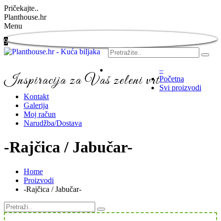
Pričekajte..
Planthouse.hr
Menu
9
–
Inspiracija za Vaš zeleni vrt
Početna
Svi proizvodi
Kontakt
Galerija
Moj račun
Narudžba/Dostava
-Rajčica / Jabučar-
Home
Proizvodi
-Rajčica / Jabučar-