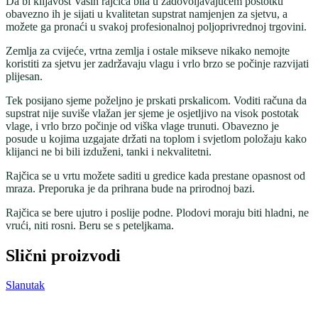
Da bi klijavost Vaših rajčica bila u zadovoljavajućem postotku
obavezno ih je sijati u kvalitetan supstrat namjenjen za sjetvu, a
možete ga pronaći u svakoj profesionalnoj poljoprivrednoj trgovini.
Zemlja za cvijeće, vrtna zemlja i ostale mikseve nikako nemojte
koristiti za sjetvu jer zadržavaju vlagu i vrlo brzo se počinje razvijati
plijesan.
Tek posijano sjeme poželjno je prskati prskalicom. Voditi računa da
supstrat nije suviše vlažan jer sjeme je osjetljivo na visok postotak
vlage, i vrlo brzo počinje od viška vlage trunuti. Obavezno je
posude u kojima uzgajate držati na toplom i svjetlom položaju kako
klijanci ne bi bili izduženi, tanki i nekvalitetni.
Rajčica se u vrtu možete saditi u gredice kada prestane opasnost od
mraza. Preporuka je da prihrana bude na prirodnoj bazi.
Rajčica se bere ujutro i poslije podne. Plodovi moraju biti hladni, ne
vrući, niti rosni. Beru se s peteljkama.
Slični proizvodi
Slanutak