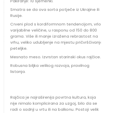
Pakiranje: 10 sjemenki.
Smatra se da ova sorta potječe iz Ukrajine ili
Rusije.
Crveni plod s kordiformnom tendencijom, vrlo
varijabilne veličine, u rasponu od 150 do 800
grama. Više ili manje izražena rebrastost na
vrhu, veliko udubljenje na mjestu pričvršćivanja
peteljke.
Mesnato meso. Izvrstan starinski okus rajčice.
Robusna biljka velikog razvoja, pravilnog
listanja.
Rajčica je najraširenija povrtna kultura, koja
nije nimalo komplicirana za uzgoj, bilo da se
radi o sadnji u vrtu ili na balkonu. Postoji velik