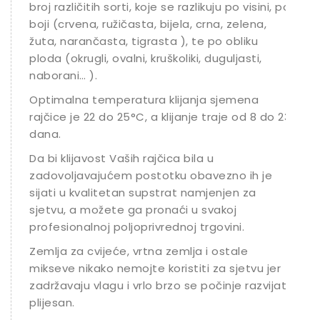
broj različitih sorti, koje se razlikuju po visini, po
boji (crvena, ružičasta, bijela, crna, zelena,
žuta, narančasta, tigrasta ), te po obliku
ploda (okrugli, ovalni, kruškoliki, duguljasti,
naborani… ).
Optimalna temperatura klijanja sjemena
rajčice je 22 do 25°C, a klijanje traje od 8 do 23
dana.
Da bi klijavost Vaših rajčica bila u
zadovoljavajućem postotku obavezno ih je
sijati u kvalitetan supstrat namjenjen za
sjetvu, a možete ga pronaći u svakoj
profesionalnoj poljoprivrednoj trgovini.
Zemlja za cvijeće, vrtna zemlja i ostale
mikseve nikako nemojte koristiti za sjetvu jer
zadržavaju vlagu i vrlo brzo se počinje razvijati
plijesan.