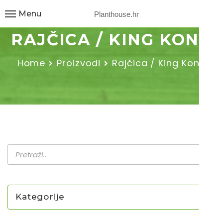
Menu
Planthouse.hr
RAJČICA / KING KONG
Home
Proizvodi
Rajčica / King Kong
Kategorije
NOVO U PONUDI SADNICA