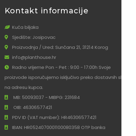
Kontakt informacije
Kuća biljaka
Sjedište: Josipovac
Proizvodnja / Ured: Sunčana 21, 31214 Korog
info@planthouse.hr
Radno vrijeme Pon - Pet : 9:00 - 17:00h Svoje
proizvode isporučujemo isključivo preko dostavnih službi
na adresu kupca.
MB: 50093037 - MIBPG: 231684
OIB: 46306577421
PDV ID (VAT number): HR46306577421
IBAN: HR0524070001100080358 OTP banka