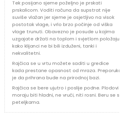
Tek posijano sjeme poželjno je prskati
prskalicom. Voditi računa da supstrat nije
suviše vlažan jer sjeme je osjetljivo na visok
postotak vlage, i vrlo brzo počinje od viška
vlage trunuti. Obavezno je posude u kojima
uzgajate držati na toplom i svjetlom položaju
kako klijanci ne bi bili izduženi, tanki i
nekvalitetni.
Rajčica se u vrtu možete saditi u gredice
kada prestane opasnost od mraza. Preporuka
je da prihrana bude na prirodnoj bazi.
Rajčica se bere ujutro i poslije podne. Plodovi
moraju biti hladni, ne vrući, niti rosni. Beru se s
peteljkama.