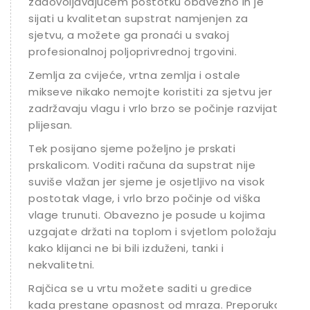
zadovoljavajućem postotku obavezno ih je
sijati u kvalitetan supstrat namjenjen za
sjetvu, a možete ga pronaći u svakoj
profesionalnoj poljoprivrednoj trgovini.
Zemlja za cvijeće, vrtna zemlja i ostale
mikseve nikako nemojte koristiti za sjetvu jer
zadržavaju vlagu i vrlo brzo se počinje razvijati
plijesan.
Tek posijano sjeme poželjno je prskati
prskalicom. Voditi računa da supstrat nije
suviše vlažan jer sjeme je osjetljivo na visok
postotak vlage, i vrlo brzo počinje od viška
vlage trunuti. Obavezno je posude u kojima
uzgajate držati na toplom i svjetlom položaju
kako klijanci ne bi bili izduženi, tanki i
nekvalitetni.
Rajčica se u vrtu možete saditi u gredice
kada prestane opasnost od mraza. Preporuka