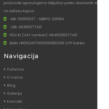
proizvode isporučujemo isključivo preko dostavnih službi
na adresu kupca.
MB: 50093037 - MIBPG: 231684
OIB: 46306577421
PDV ID (VAT number): HR46306577421
IBAN: HR0524070001100080358 OTP banka
Navigacija
Početna
O nama
Blog
Galerija
Kontakt