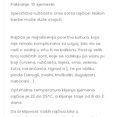
Pakiranje: 10 sjemenki.
Ostalo sjeme
Specifična ružičasto crna sorta rajčice. Nakon
berbe može duže stajati.
Rajčica je najraširenija povrtna kultura, koja
nije nimalo komplicirana za uzgoj, bilo da se
radi o sadnji u vrtu ili na balkonu. Postoji velik
broj različitih sorti, koje se razlikuju po visini, po
boji (crvena, ružičasta, bijela, crna, zelena,
žuta, narančasta, tigrasta ), te po obliku
ploda (okrugli, ovalni, kruškoliki, duguljasti,
naborani… ).
Optimalna temperatura klijanja sjemena
rajčice je 22 do 25°C, a klijanje traje od 8 do 23
dana.
Da bi klijavost Vaših rajčica bila u