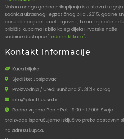
Nakon mnogo godina prikupljanja iskustava i uzgoja
sadnica ukrasnog i egzotičnog bilja , 2015. godine smo
ponudili opciju internet trgovine, te na taj način odlučili
približiti kupcima iz bilo kojeg dijela Hrvatske naše
sadnice dostupne "
jednim klikom
".
Kontakt informacije
Kuća biljaka
Sjedište: Josipovac
Proizvodnja / Ured: Sunčana 21, 31214 Korog
info@planthouse.hr
Radno vrijeme Pon - Pet : 9:00 - 17:00h Svoje
proizvode isporučujemo isključivo preko dostavnih službi
na adresu kupca.