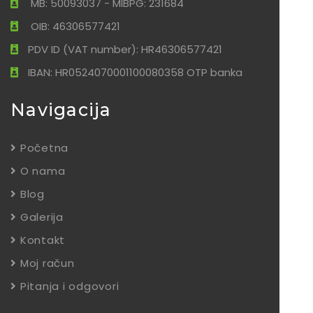
MB: 50093037 - MIBPG: 231684
OIB: 46306577421
PDV ID (VAT number): HR46306577421
IBAN: HR0524070001100080358 OTP banka
Navigacija
Početna
O nama
Blog
Galerija
Kontakt
Moj račun
Pitanja i odgovori