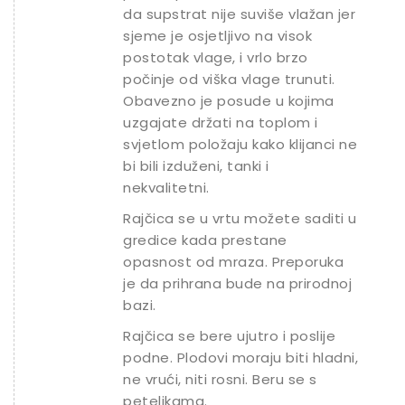
da supstrat nije suviše vlažan jer
sjeme je osjetljivo na visok
postotak vlage, i vrlo brzo
počinje od viška vlage trunuti.
Obavezno je posude u kojima
uzgajate držati na toplom i
svjetlom položaju kako klijanci ne
bi bili izduženi, tanki i
nekvalitetni.
Rajčica se u vrtu možete saditi u
gredice kada prestane
opasnost od mraza. Preporuka
je da prihrana bude na prirodnoj
bazi.
Rajčica se bere ujutro i poslije
podne. Plodovi moraju biti hladni,
ne vrući, niti rosni. Beru se s
peteljkama.