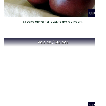
1,80
€
Sezona sjemena je završena do jeseni.
Rajčica / Striper
1,50
€