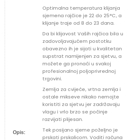
Optimalna temperatura klijanja
sjemena rajčice je 22 do 25°C, a
klijanje traje od 8 do 23 dana.
Da bi klijavost Vaših rajčica bila u
zadovoljavajućem postotku
obavezno ih je sijati u kvalitetan
supstrat namijenjen za sjetvu, a
možete ga pronaći u svakoj
profesionalnoj poljoprivrednoj
trgovini.
Zemlja za cvijeće, vrtna zemlja i
ostale mikseve nikako nemojte
koristiti za sjetvu jer zadržavaju
vlagu i vrlo brzo se počinje
razvijati plijesan.
Tek posijano sjeme poželjno je
Opis:
prskati prskalicom. Voditi računa