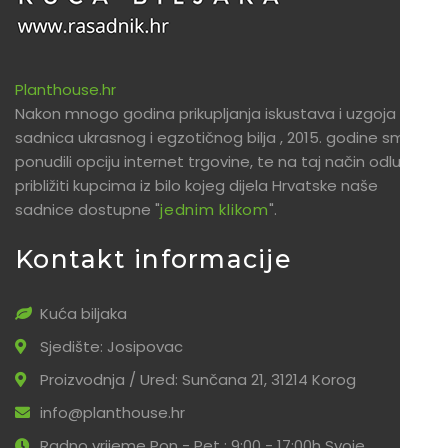
Planthouse.hr
Nakon mnogo godina prikupljanja iskustava i uzgoja
sadnica ukrasnog i egzotičnog bilja , 2015. godine smo
ponudili opciju internet trgovine, te na taj način odlučili
približiti kupcima iz bilo kojeg dijela Hrvatske naše
sadnice dostupne "
jednim klikom
".
Kontakt informacije
Kuća biljaka
Sjedište: Josipovac
Proizvodnja / Ured: Sunčana 21, 31214 Korog
info@planthouse.hr
Radno vrijeme Pon - Pet : 9:00 - 17:00h Svoje