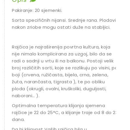
Ostalo sjeme
Pakiranje: 20 sjemenki.
Sorta specifičnih nijansi. Srednje rana. Plodovi
nakon zriobe mogu ostati duže na stabljici.
Rajčica je najraširenija povrtna kultura, koja
nije nimalo komplicirana za uzgoj, bilo da se
radi o sadnji u vrtu ili na balkonu. Postoji velik
broj različitih sorti, koje se razlikuju po visini, po
boji (crvena, ružičasta, bijela, crna, zelena,
žuta, narančasta, tigrasta ), te po obliku
ploda (okrugli, ovalni, kruškoliki, duguljasti,
naborani… ).
Optimalna temperatura klijanja sjemena
rajčice je 22 do 25°C, a klijanje traje od 8 do 23
dana.
Da bi klijavost Vaših rajčica bila u