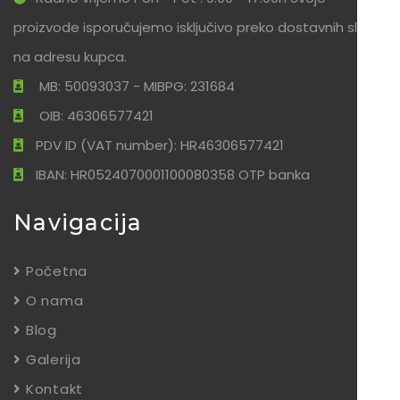
proizvode isporučujemo isključivo preko dostavnih službi
na adresu kupca.
MB: 50093037 - MIBPG: 231684
OIB: 46306577421
PDV ID (VAT number): HR46306577421
IBAN: HR0524070001100080358 OTP banka
Navigacija
Početna
O nama
Blog
Galerija
Kontakt