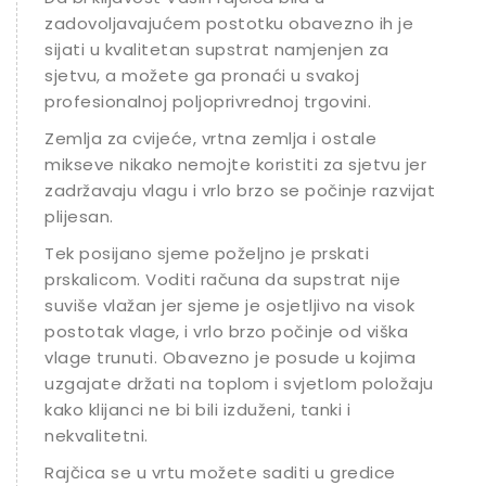
zadovoljavajućem postotku obavezno ih je
sijati u kvalitetan supstrat namjenjen za
sjetvu, a možete ga pronaći u svakoj
profesionalnoj poljoprivrednoj trgovini.
Zemlja za cvijeće, vrtna zemlja i ostale
mikseve nikako nemojte koristiti za sjetvu jer
zadržavaju vlagu i vrlo brzo se počinje razvijati
plijesan.
Tek posijano sjeme poželjno je prskati
prskalicom. Voditi računa da supstrat nije
suviše vlažan jer sjeme je osjetljivo na visok
postotak vlage, i vrlo brzo počinje od viška
vlage trunuti. Obavezno je posude u kojima
uzgajate držati na toplom i svjetlom položaju
kako klijanci ne bi bili izduženi, tanki i
nekvalitetni.
Rajčica se u vrtu možete saditi u gredice