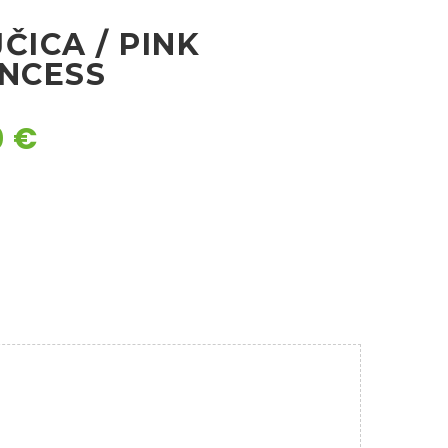
ČICA / PINK
INCESS
0
€