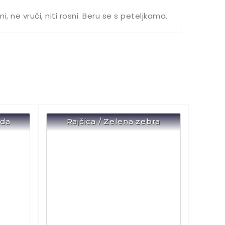
i, ne vrući, niti rosni. Beru se s peteljkama.
oda
Rajčica / Zelena zebra