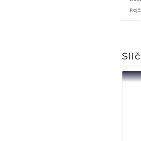
Rajč
Sli