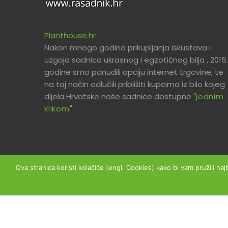
Planthouse.hr
Nakon mnogo godina prikupljanja iskustava i
uzgoja sadnica ukrasnog i egzotičnog bilja , 2015.
godine smo ponudili opciju internet trgovine, te
na taj način odlučili približiti kupcima iz bilo kojeg
dijela Hrvatske naše sadnice dostupne "
jednim
klikom
".
Ova stranica koristi kolačiće (engl. Cookies) kako bi vam pružili naj
Copyright © 2026 Planthouse.hr - Sva prava prid