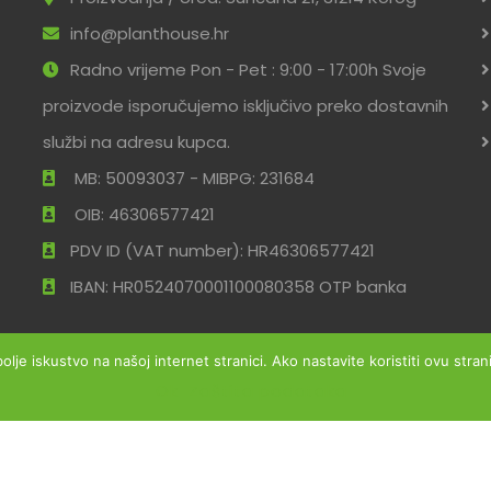
info@planthouse.hr
Radno vrijeme Pon - Pet : 9:00 - 17:00h Svoje
proizvode isporučujemo isključivo preko dostavnih
službi na adresu kupca.
MB: 50093037 - MIBPG: 231684
OIB: 46306577421
PDV ID (VAT number): HR46306577421
IBAN: HR0524070001100080358 OTP banka
bolje iskustvo na našoj internet stranici. Ako nastavite koristiti ovu str
Ok
Zaštita podataka
ržana
Uvjeti po