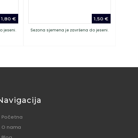
1,80
€
1,50
€
 jeseni.
Sezona sjemena je završena do jeseni.
Navigacija
Početna
O nama
Blog