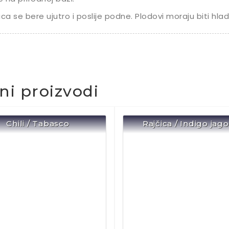
ica se bere ujutro i poslije podne. Plodovi moraju biti hladn
čni proizvodi
Chili / Tabasco
Rajčica / Indigo jag