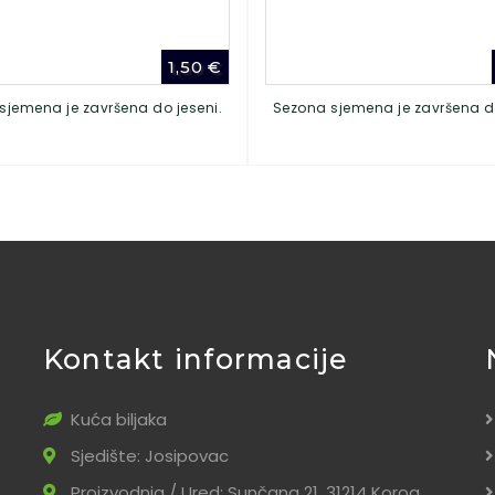
1,50
€
sjemena je završena do jeseni.
Sezona sjemena je završena do
Kontakt informacije
Kuća biljaka
Sjedište: Josipovac
Proizvodnja / Ured: Sunčana 21, 31214 Korog