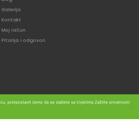
Galerija
Kontakt
Moj račun
Pitanja i odgovori
anicu, pretpostavit ćemo da se slažete sa Uvjetima Zaštite privatnosti
slovanja
Reklamacije
Zaštita podataka
Izjava o sigurnosti online plaćanja