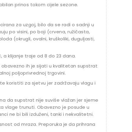
 obilan prinos tokom cijele sezone.
cirana za uzgoj, bilo da se radi o sadnji u
likuju po visini, po boji (crvena, ružičasta,
oda (okrugli, ovalni, kruškoliki, duguljasti,
 a klijanje traje od 8 do 23 dana.
 obavezno ih je sijati u kvalitetan supstrat
noj poljoprivrednoj trgovini.
 koristiti za sjetvu jer zadržavaju vlagu i
na da supstrat nije suviše vlažan jer sjeme
iška vlage trunuti. Obavezno je posude u
i ne bi bili izduženi, tanki i nekvalitetni.
snost od mraza. Preporuka je da prihrana