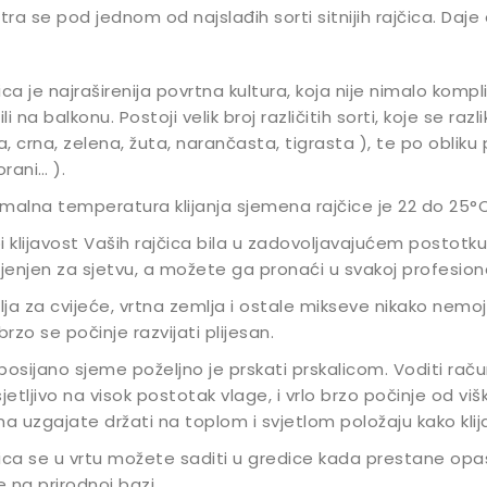
ra se pod jednom od najslađih sorti sitnijih rajčica. Daje
ica je najraširenija povrtna kultura, koja nije nimalo kompli
ili na balkonu. Postoji velik broj različitih sorti, koje se raz
la, crna, zelena, žuta, narančasta, tigrasta ), te po obliku pl
rani… ).
malna temperatura klijanja sjemena rajčice je 22 do 25°C,
i klijavost Vaših rajčica bila u zadovoljavajućem postotku
enjen za sjetvu, a možete ga pronaći u svakoj profesional
ja za cvijeće, vrtna zemlja i ostale mikseve nikako nemojte
 brzo se počinje razvijati plijesan.
posijano sjeme poželjno je prskati prskalicom. Voditi raču
sjetljivo na visok postotak vlage, i vrlo brzo počinje od v
ma uzgajate držati na toplom i svjetlom položaju kako klijanc
ica se u vrtu možete saditi u gredice kada prestane opa
 na prirodnoj bazi.