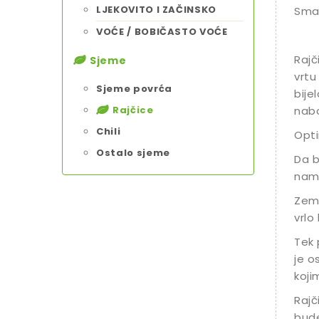
LJEKOVITO I ZAČINSKO
Smat
VOĆE / BOBIČASTO VOĆE
Rajč
Sjeme
vrtu 
Sjeme povrća
bije
Rajčice
nabo
Chili
Opti
Ostalo sjeme
Da b
namj
Zeml
vrlo
Tek 
je o
koji
Rajč
bude