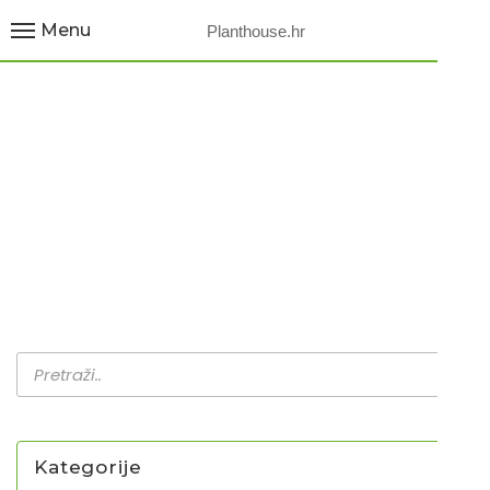
Menu
Planthouse.hr
RAJČICA / PURPLE
SUGAR
Home
Proizvodi
Rajčica / Purple sugar
Kategorije