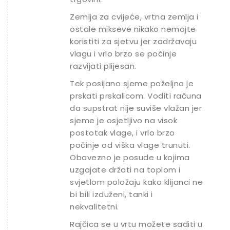
Zemlja za cvijeće, vrtna zemlja i
ostale mikseve nikako nemojte
koristiti za sjetvu jer zadržavaju
vlagu i vrlo brzo se počinje
razvijati plijesan.
Tek posijano sjeme poželjno je
prskati prskalicom. Voditi računa
da supstrat nije suviše vlažan jer
sjeme je osjetljivo na visok
postotak vlage, i vrlo brzo
počinje od viška vlage trunuti.
Obavezno je posude u kojima
uzgajate držati na toplom i
svjetlom položaju kako klijanci ne
bi bili izduženi, tanki i
nekvalitetni.
Rajčica se u vrtu možete saditi u