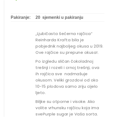
Ostalo sjeme
Pakiranje:
20 sjemenki u pakiranju
„Ljubičasta šećerna rajčica“
Reinharda Krafta bila je
pobjednik najboljeg okusa u 2019.
Ove rajčice su prepune okusa!.
Po izgledu sličan čokoladnoj
trešnji i rozeli i crnoj trešnji, ova
ih rajčica sve nadmašuje
okusom. Veliki grozdovi od oko
10-15 plodova samo zriju cijelo
ljeto.
Biljke su otporne i visoke. Ako
volite vrhunsku rajčicu koja ima
svePurple sugar je Vaša sorta.