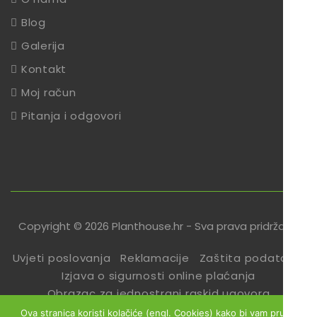
Blog
Galerija
Kontakt
Moj račun
Pitanja i odgovori
Copyright © 2026 Planthouse.hr - Sva prava pridržana
Uvjeti poslovanja
Reklamacije
Zaštita podataka
Izjava o sigurnosti online plaćanja
Obrazac za jednostrani raskid ugovora
Ova stranica koristi kolačiće (engl. Cookies) kako bi vam pružili