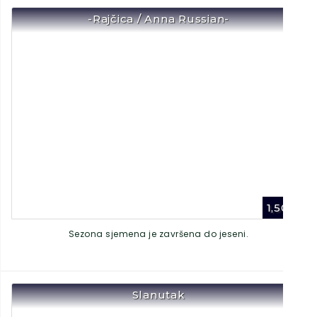
-Rajčica / Anna Russian-
1,50
€
Sezona sjemena je završena do jeseni.
Slanutak