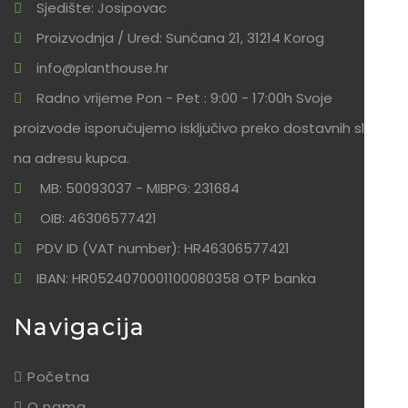
Sjedište: Josipovac
Proizvodnja / Ured: Sunčana 21, 31214 Korog
info@planthouse.hr
Radno vrijeme Pon - Pet : 9:00 - 17:00h Svoje
proizvode isporučujemo isključivo preko dostavnih službi
na adresu kupca.
MB: 50093037 - MIBPG: 231684
OIB: 46306577421
PDV ID (VAT number): HR46306577421
IBAN: HR0524070001100080358 OTP banka
Navigacija
Početna
O nama