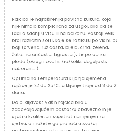
Rajčica je najraširenija povrtna kultura, koja
nije nimalo komplicirana za uzgoj, bilo da se
radi o sadnji u vrtu ili na balkonu. Postoji velik
broj različitih sorti, koje se razlikuju po visini, po
boji (crvena, ružičasta, bijela, crna, zelena,
žuta, narančasta, tigrasta ), te po obliku
ploda (okrugli, ovalni, kruškoliki, duguljasti,
naborani… ).
Optimalna temperatura klijanja sjemena
rajčice je 22 do 25°C, a klijanje traje od 8 do 23
dana.
Da bi klijavost Vaših rajčica bila u
zadovoljavajućem postotku obavezno ih je
sijati u kvalitetan supstrat namjenjen za
sjetvu, a možete ga pronaći u svakoj
profesionalnoj poljoprivrednoj trgovini.