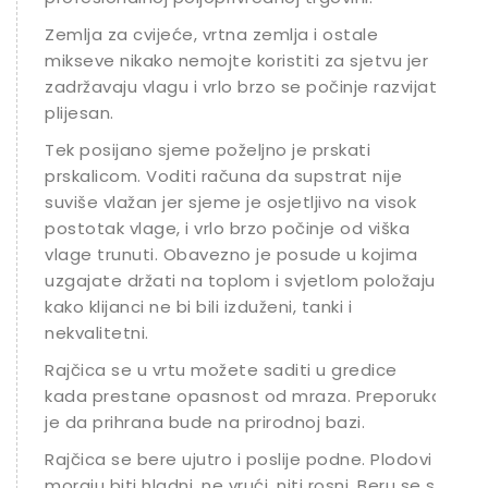
Zemlja za cvijeće, vrtna zemlja i ostale
mikseve nikako nemojte koristiti za sjetvu jer
zadržavaju vlagu i vrlo brzo se počinje razvijati
plijesan.
Tek posijano sjeme poželjno je prskati
prskalicom. Voditi računa da supstrat nije
suviše vlažan jer sjeme je osjetljivo na visok
postotak vlage, i vrlo brzo počinje od viška
vlage trunuti. Obavezno je posude u kojima
uzgajate držati na toplom i svjetlom položaju
kako klijanci ne bi bili izduženi, tanki i
nekvalitetni.
Rajčica se u vrtu možete saditi u gredice
kada prestane opasnost od mraza. Preporuka
je da prihrana bude na prirodnoj bazi.
Rajčica se bere ujutro i poslije podne. Plodovi
moraju biti hladni, ne vrući, niti rosni. Beru se s