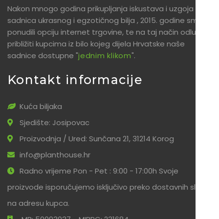
Nakon mnogo godina prikupljanja iskustava i uzgoja
sadnica ukrasnog i egzotičnog bilja , 2015. godine smo
ponudili opciju internet trgovine, te na taj način odlučili
približiti kupcima iz bilo kojeg dijela Hrvatske naše
sadnice dostupne "
jednim klikom
".
Kontakt informacije
Kuća biljaka
Sjedište: Josipovac
Proizvodnja / Ured: Sunčana 21, 31214 Korog
info@planthouse.hr
Radno vrijeme Pon - Pet : 9:00 - 17:00h Svoje
proizvode isporučujemo isključivo preko dostavnih službi
na adresu kupca.