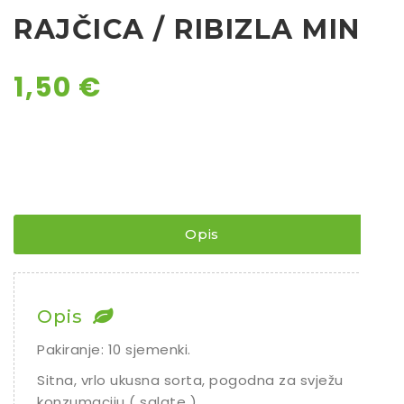
RAJČICA / RIBIZLA MINI
Ostalo sjeme
1,50
€
Opis
Opis
Pakiranje: 10 sjemenki.
Sitna, vrlo ukusna sorta, pogodna za svježu
konzumaciju ( salate ).