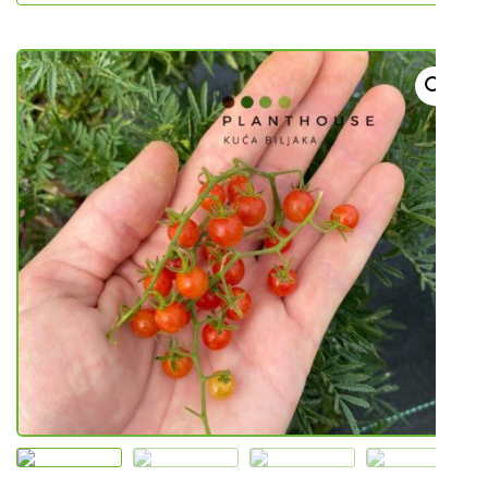
NOVO U PONUDI SADNICA
SADNICE
UKRASNO BILJE I TRAJNICE
GRMOVI/DRVEĆE
HIT SEZONE*** VRTNI SLJEZOVI
UKRASNE TRAVE
HORTENZIJE
LJEKOVITO I ZAČINSKO
VOĆE / BOBIČASTO VOĆE
Sjeme
Sjeme povrća
Rajčice
Chili