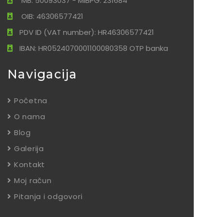
MB: 50093037 - MIBPG: 231684
OIB: 46306577421
PDV ID (VAT number): HR46306577421
IBAN: HR0524070001100080358 OTP banka
Navigacija
Početna
O nama
Blog
Galerija
Kontakt
Moj račun
Pitanja i odgovori