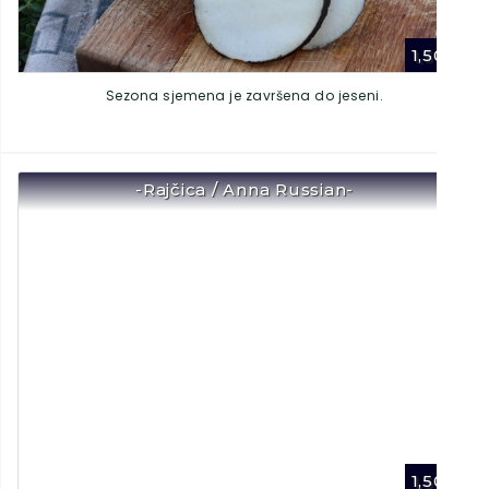
1,50
€
Sezona sjemena je završena do jeseni.
-Rajčica / Anna Russian-
1,50
€