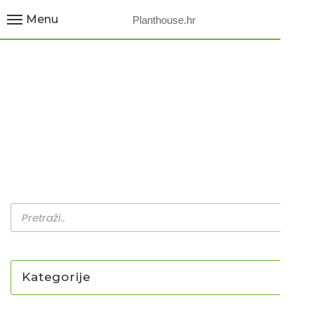
Menu
Planthouse.hr
RAJČICA / ROSE BLUE
Home
Proizvodi
Rajčica / Rose blue
Kategorije
NOVO U PONUDI SADNICA