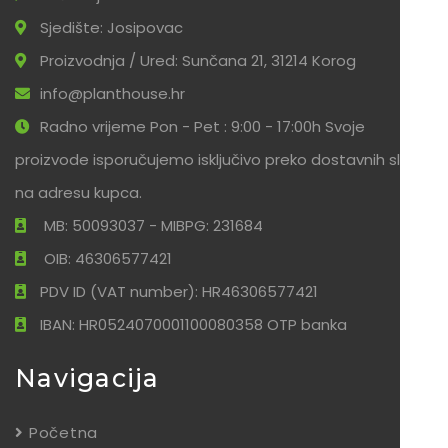
Sjedište: Josipovac
Proizvodnja / Ured: Sunčana 21, 31214 Korog
info@planthouse.hr
Radno vrijeme Pon - Pet : 9:00 - 17:00h Svoje
proizvode isporučujemo isključivo preko dostavnih službi
na adresu kupca.
MB: 50093037 - MIBPG: 231684
OIB: 46306577421
PDV ID (VAT number): HR46306577421
IBAN: HR0524070001100080358 OTP banka
Navigacija
Početna