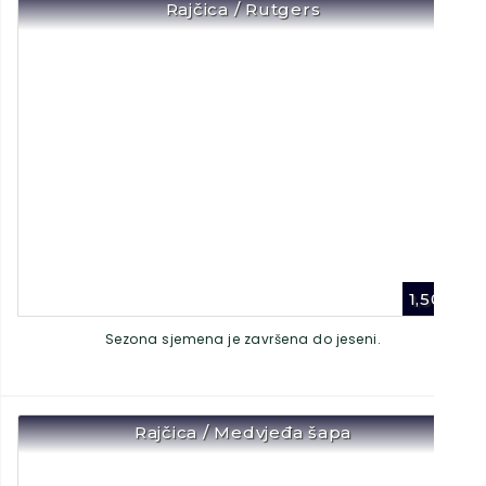
Rajčica / Rutgers
1,50
€
Sezona sjemena je završena do jeseni.
Rajčica / Medvjeđa šapa