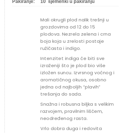
Pakiranje:
10 sjemenki u pakiranju
Mali okrugli plod nalik trešnji u
grozdovima od 12 do 15
plodova. Nezrela zelena i crna
boja koja u zrelosti postaje
ružičasta i indigo.
Intenzitet indiga će biti sve
izraženiji što je plod bio više
izložen suncu. Izvrsnog voćnog i
aromatičnog okusa, osobno
jedna od najboljih “plavih”
trešanja do sada.
Snažna i robusna biljka s velikim
razvojem, pravilnim lišćem,
neodređenog rasta.
Vrlo dobra duga i redovita