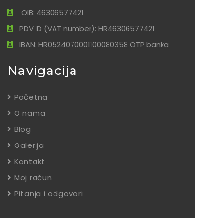
OIB: 46306577421
PDV ID (VAT number): HR46306577421
IBAN: HR0524070001100080358 OTP banka
Navigacija
Početna
O nama
Blog
Galerija
Kontakt
Moj račun
Pitanja i odgovori