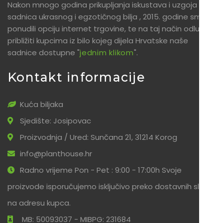
Nakon mnogo godina prikupljanja iskustava i uzgoja
sadnica ukrasnog i egzotičnog bilja , 2015. godine smo
ponudili opciju internet trgovine, te na taj način odlučili
približiti kupcima iz bilo kojeg dijela Hrvatske naše
sadnice dostupne "
jednim klikom
".
Kontakt informacije
Kuća biljaka
Sjedište: Josipovac
Proizvodnja / Ured: Sunčana 21, 31214 Korog
info@planthouse.hr
Radno vrijeme Pon - Pet : 9:00 - 17:00h Svoje
proizvode isporučujemo isključivo preko dostavnih službi
na adresu kupca.
MB: 50093037 - MIBPG: 231684