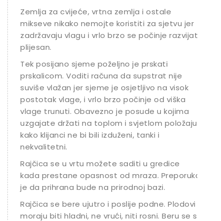
Zemlja za cvijeće, vrtna zemlja i ostale
mikseve nikako nemojte koristiti za sjetvu jer
zadržavaju vlagu i vrlo brzo se počinje razvijati
plijesan.
Tek posijano sjeme poželjno je prskati
prskalicom. Voditi računa da supstrat nije
suviše vlažan jer sjeme je osjetljivo na visok
postotak vlage, i vrlo brzo počinje od viška
vlage trunuti. Obavezno je posude u kojima
uzgajate držati na toplom i svjetlom položaju
kako klijanci ne bi bili izduženi, tanki i
nekvalitetni.
Rajčica se u vrtu možete saditi u gredice
kada prestane opasnost od mraza. Preporuka
je da prihrana bude na prirodnoj bazi.
Rajčica se bere ujutro i poslije podne. Plodovi
moraju biti hladni, ne vrući, niti rosni. Beru se s