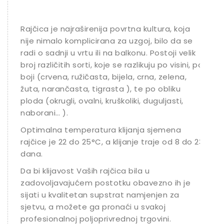
Rajčica je najraširenija povrtna kultura, koja
nije nimalo komplicirana za uzgoj, bilo da se
radi o sadnji u vrtu ili na balkonu. Postoji velik
broj različitih sorti, koje se razlikuju po visini, po
boji (crvena, ružičasta, bijela, crna, zelena,
žuta, narančasta, tigrasta ), te po obliku
ploda (okrugli, ovalni, kruškoliki, duguljasti,
naborani… ).
Optimalna temperatura klijanja sjemena
rajčice je 22 do 25°C, a klijanje traje od 8 do 23
dana.
Da bi klijavost Vaših rajčica bila u
zadovoljavajućem postotku obavezno ih je
sijati u kvalitetan supstrat namjenjen za
sjetvu, a možete ga pronaći u svakoj
profesionalnoj poljoprivrednoj trgovini.