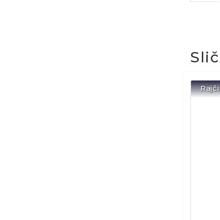
Sli
Rajč