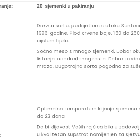
ranje:
20 sjemenki u pakiranju
Drevna sorta, podrijetlom s otoka Santorini 
1996. godine. Plod crvene boje, 150 do 25
cijelom tijelu.
Sočno meso s mnogo sjemenki. Dobar okus r
listanja, neodređenog rasta. Dobre i red
mraza. Dugotrajna sorta pogodna za suše
Optimalna temperatura klijanja sjemena raj
do 23 dana.
Da bi klijavost Vaših rajčica bila u zadovo
u kvalitetan supstrat namijenjen za sjetv
: