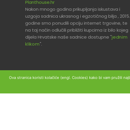
Planthouse.hr
Nakon mnogo godina prikupljanja iskustava i
uzgoja sadnica ukrasnog i egzotičnog bilja , 2015.
godine smo ponudili opciju internet trgovine, te
na taj način odlučili približiti kupcima iz bilo kojeg
dijela Hrvatske naše sadnice dostupne "
jednim
klikom
".
Ova stranica koristi kolačiće (engl. Cookies) kako bi vam pružili naj
Copyright © 2026 Planthouse.hr - Sva prava prid