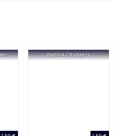
ian-
Rajčica / Rutgers
1,50
€
1,50
€