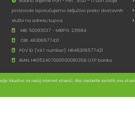
Radno vrijeme Pon - Pet : 9:00 - 17:00h Svoje
proizvode isporučujemo isključivo preko dostavnih
službi na adresu kupca.
MB: 50093037 - MIBPG: 231684
OIB: 46306577421
PDV ID (VAT number): HR46306577421
IBAN: HR0524070001100080358 OTP banka
bolje iskustvo na našoj internet stranici. Ako nastavite koristiti ovu str
Ok
Zaštita podataka
ržana
Uvjeti po