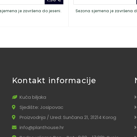
sjemena je završena do jeseni.
Sezona sjemena je završena do
Kontakt informacije
Kuća biljaka
Sjedište: Josipovac
Proizvodnja / Ured: Sunčana 21, 31214 Korog
info@planthouse.hr