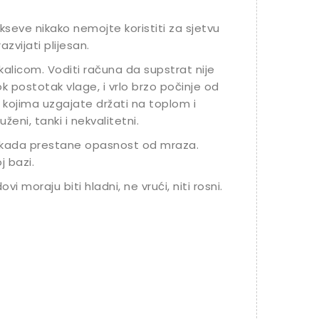
ikseve nikako nemojte koristiti za sjetvu
azvijati plijesan.
kalicom. Voditi računa da supstrat nije
ok postotak vlage, i vrlo brzo počinje od
 kojima uzgajate držati na toplom i
uženi, tanki i nekvalitetni.
e kada prestane opasnost od mraza.
j bazi.
vi moraju biti hladni, ne vrući, niti rosni.