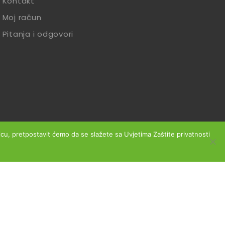
Kontakt
Moj račun
Pitanja i odgovori
anicu, pretpostavit ćemo da se slažete sa Uvjetima Zaštite privatnosti
slovanja
Reklamacije
Zaštita podataka
Izjava o sigurnosti online plaćanja
Obrazac za jednostrani raskid ugovora