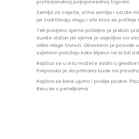
profesionalnoj poljoprivrednoj trgovini.
Zemlja za cvijeće, vrtna zemlja i ostale m
jer zadržavaju vlagu i vrlo brzo se počinje r
Tek posijano sjeme poželjno je prskati prs
suviše vlažan jer sjeme je osjetljivo na vis
viška vlage trunuti. Obavezno je posude u
svjetlom položaju kako klijanci ne bi bili izd
Rajčica se u vrtu možete saditi u gredic
Preporuka je da prihrana bude na prirodno
Rajčica se bere ujutro i poslije podne. Plodo
Beru se s peteljkama.