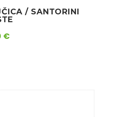
ČICA / SANTORINI
STE
0
€