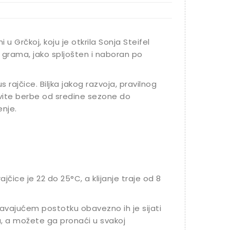
u Grčkoj, koju je otkrila Sonja Steifel
0 grama, jako spljošten i naboran po
ajčice. Biljka jakog razvoja, pravilnog
ovite berbe od sredine sezone do
nje.
čice je 22 do 25°C, a klijanje traje od 8
ljavajućem postotku obavezno ih je sijati
u, a možete ga pronaći u svakoj