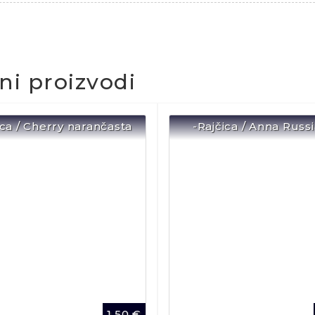
čni proizvodi
ica / Cherry narančasta
-Rajčica / Anna Russ
1,50
€