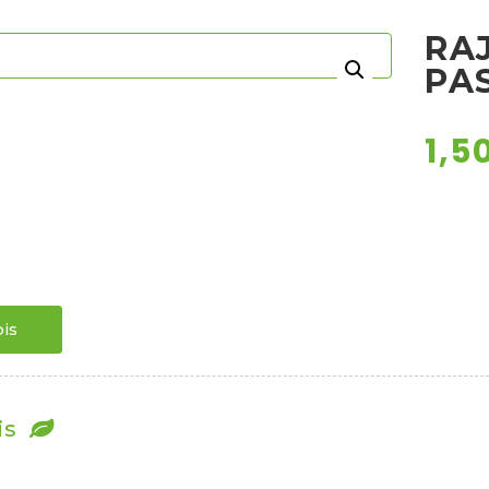
RAJ
PA
1,5
is
is