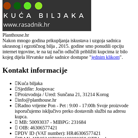
Planthouse.hr
Nakon mnogo godina prikupljanja iskustava i uzgoja sadnica
ukrasnog i egzotičnog bilja , 2015. godine smo ponudili opciju
internet trgovine, te na taj način odlučili približiti kupcima iz bilo
kojeg dijela Hrvatske naše sadnice dostupne "
jednim klikom
".
Kontakt informacije
Kuća biljaka
Sjedište: Josipovac
Proizvodnja / Ured: Sunčana 21, 31214 Korog
info@planthouse.hr
Radno vrijeme Pon - Pet : 9:00 - 17:00h Svoje proizvode
isporučujemo isključivo preko dostavnih službi na adresu
kupca.
MB: 50093037 - MIBPG: 231684
OIB: 46306577421
PDV ID (VAT number): HR46306577421