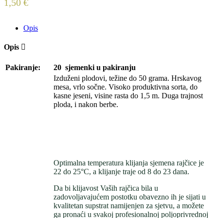
1,50
€
Opis
Opis
Pakiranje:
20 sjemenki u pakiranju
Izduženi plodovi, težine do 50 grama. Hrskavog
mesa, vrlo sočne. Visoko produktivna sorta, do
kasne jeseni, visine rasta do 1,5 m. Duga trajnost
ploda, i nakon berbe.
Optimalna temperatura klijanja sjemena rajčice je
22 do 25°C, a klijanje traje od 8 do 23 dana.
Da bi klijavost Vaših rajčica bila u
zadovoljavajućem postotku obavezno ih je sijati u
kvalitetan supstrat namijenjen za sjetvu, a možete
ga pronaći u svakoj profesionalnoj poljoprivrednoj