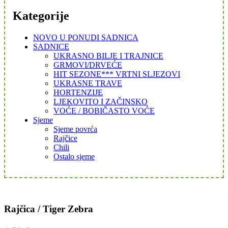
Kategorije
NOVO U PONUDI SADNICA
SADNICE
UKRASNO BILJE I TRAJNICE
GRMOVI/DRVEĆE
HIT SEZONE*** VRTNI SLJEZOVI
UKRASNE TRAVE
HORTENZIJE
LJEKOVITO I ZAČINSKO
VOĆE / BOBIČASTO VOĆE
Sjeme
Sjeme povrća
Rajčice
Chili
Ostalo sjeme
Rajčica / Tiger Zebra