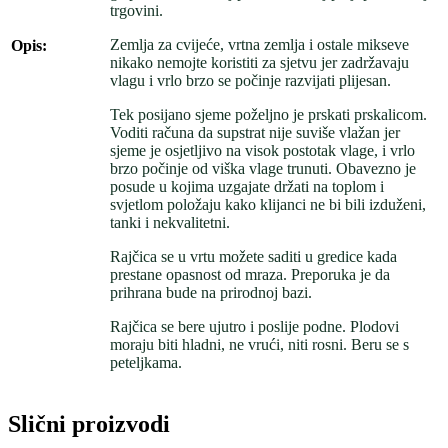
trgovini.
Zemlja za cvijeće, vrtna zemlja i ostale mikseve
Opis:
nikako nemojte koristiti za sjetvu jer zadržavaju
vlagu i vrlo brzo se počinje razvijati plijesan.
Tek posijano sjeme poželjno je prskati prskalicom.
Voditi računa da supstrat nije suviše vlažan jer
sjeme je osjetljivo na visok postotak vlage, i vrlo
brzo počinje od viška vlage trunuti. Obavezno je
posude u kojima uzgajate držati na toplom i
svjetlom položaju kako klijanci ne bi bili izduženi,
tanki i nekvalitetni.
Rajčica se u vrtu možete saditi u gredice kada
prestane opasnost od mraza. Preporuka je da
prihrana bude na prirodnoj bazi.
Rajčica se bere ujutro i poslije podne. Plodovi
moraju biti hladni, ne vrući, niti rosni. Beru se s
peteljkama.
Slični proizvodi