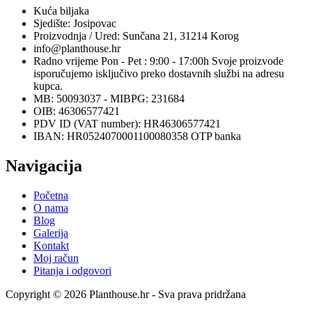
Kuća biljaka
Sjedište: Josipovac
Proizvodnja / Ured: Sunčana 21, 31214 Korog
info@planthouse.hr
Radno vrijeme Pon - Pet : 9:00 - 17:00h Svoje proizvode
isporučujemo isključivo preko dostavnih službi na adresu
kupca.
MB: 50093037 - MIBPG: 231684
OIB: 46306577421
PDV ID (VAT number): HR46306577421
IBAN: HR0524070001100080358 OTP banka
Navigacija
Početna
O nama
Blog
Galerija
Kontakt
Moj račun
Pitanja i odgovori
Copyright © 2026 Planthouse.hr - Sva prava pridržana