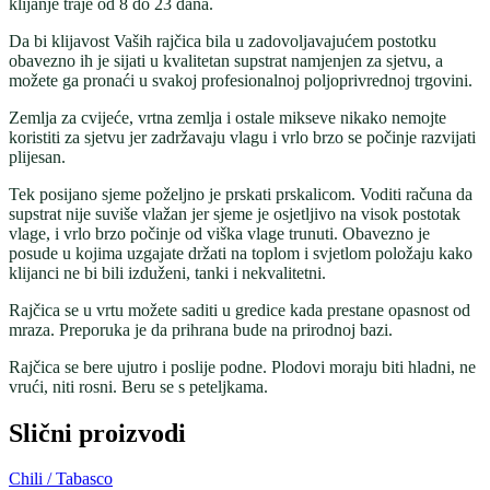
klijanje traje od 8 do 23 dana.
Da bi klijavost Vaših rajčica bila u zadovoljavajućem postotku
obavezno ih je sijati u kvalitetan supstrat namjenjen za sjetvu, a
možete ga pronaći u svakoj profesionalnoj poljoprivrednoj trgovini.
Zemlja za cvijeće, vrtna zemlja i ostale mikseve nikako nemojte
koristiti za sjetvu jer zadržavaju vlagu i vrlo brzo se počinje razvijati
plijesan.
Tek posijano sjeme poželjno je prskati prskalicom. Voditi računa da
supstrat nije suviše vlažan jer sjeme je osjetljivo na visok postotak
vlage, i vrlo brzo počinje od viška vlage trunuti. Obavezno je
posude u kojima uzgajate držati na toplom i svjetlom položaju kako
klijanci ne bi bili izduženi, tanki i nekvalitetni.
Rajčica se u vrtu možete saditi u gredice kada prestane opasnost od
mraza. Preporuka je da prihrana bude na prirodnoj bazi.
Rajčica se bere ujutro i poslije podne. Plodovi moraju biti hladni, ne
vrući, niti rosni. Beru se s peteljkama.
Slični proizvodi
Chili / Tabasco