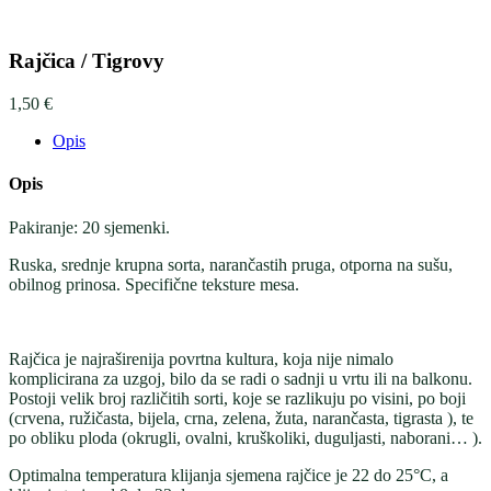
Rajčica / Tigrovy
1,50
€
Opis
Opis
Pakiranje: 20 sjemenki.
Ruska, srednje krupna sorta, narančastih pruga, otporna na sušu,
obilnog prinosa. Specifične teksture mesa.
Rajčica je najraširenija povrtna kultura, koja nije nimalo
komplicirana za uzgoj, bilo da se radi o sadnji u vrtu ili na balkonu.
Postoji velik broj različitih sorti, koje se razlikuju po visini, po boji
(crvena, ružičasta, bijela, crna, zelena, žuta, narančasta, tigrasta ), te
po obliku ploda (okrugli, ovalni, kruškoliki, duguljasti, naborani… ).
Optimalna temperatura klijanja sjemena rajčice je 22 do 25°C, a