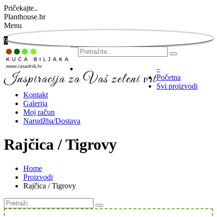
Pričekajte..
Planthouse.hr
Menu
9
–
Inspiracija za Vaš zeleni vrt
Početna
Svi proizvodi
Kontakt
Galerija
Moj račun
Narudžba/Dostava
Rajčica / Tigrovy
Home
Proizvodi
Rajčica / Tigrovy