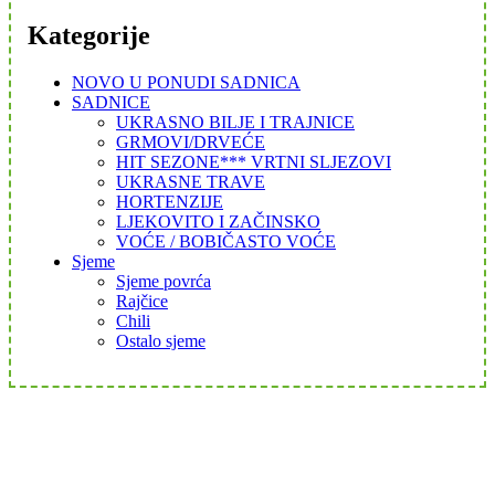
Kategorije
NOVO U PONUDI SADNICA
SADNICE
UKRASNO BILJE I TRAJNICE
GRMOVI/DRVEĆE
HIT SEZONE*** VRTNI SLJEZOVI
UKRASNE TRAVE
HORTENZIJE
LJEKOVITO I ZAČINSKO
VOĆE / BOBIČASTO VOĆE
Sjeme
Sjeme povrća
Rajčice
Chili
Ostalo sjeme