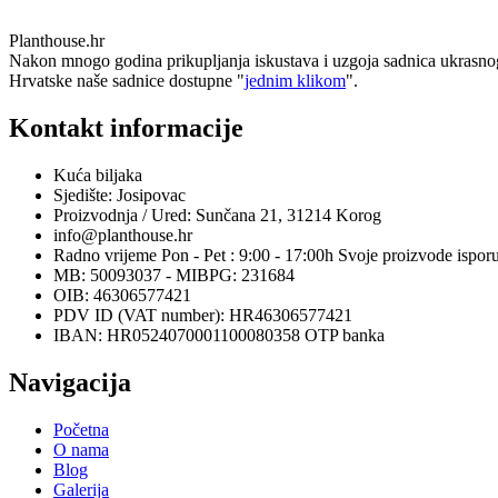
Planthouse.hr
Nakon mnogo godina prikupljanja iskustava i uzgoja sadnica ukrasnog i e
Hrvatske naše sadnice dostupne "
jednim klikom
".
Kontakt informacije
Kuća biljaka
Sjedište: Josipovac
Proizvodnja / Ured: Sunčana 21, 31214 Korog
info@planthouse.hr
Radno vrijeme Pon - Pet : 9:00 - 17:00h Svoje proizvode ispor
MB: 50093037 - MIBPG: 231684
OIB: 46306577421
PDV ID (VAT number): HR46306577421
IBAN: HR0524070001100080358 OTP banka
Navigacija
Početna
O nama
Blog
Galerija