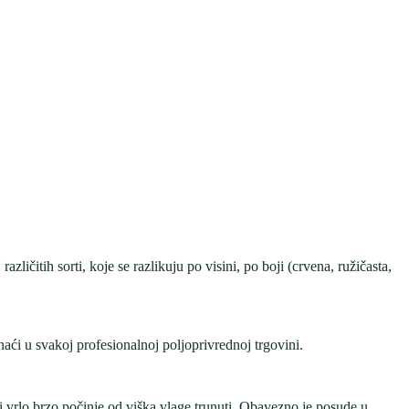
azličitih sorti, koje se razlikuju po visini, po boji (crvena, ružičasta,
naći u svakoj profesionalnoj poljoprivrednoj trgovini.
, i vrlo brzo počinje od viška vlage trunuti. Obavezno je posude u