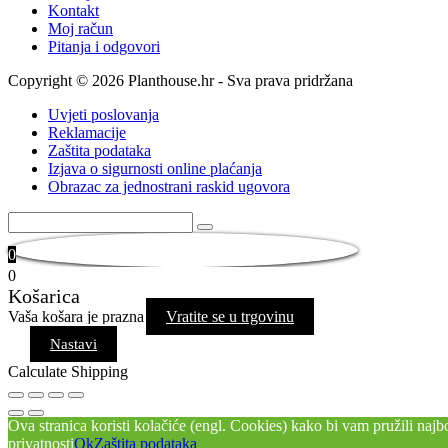
Kontakt
Moj račun
Pitanja i odgovori
Copyright © 2026 Planthouse.hr - Sva prava pridržana
Uvjeti poslovanja
Reklamacije
Zaštita podataka
Izjava o sigurnosti online plaćanja
Obrazac za jednostrani raskid ugovora
0
0
Košarica
Vaša košara je prazna
Vratite se u trgovinu
Nastavi
Calculate Shipping
Ova stranica koristi kolačiće (engl. Cookies) kako bi vam pružili najbol
privatnosti
Ok
Zaštita podataka