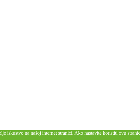
je iskustvo na našoj internet stranici. Ako nastavite koristiti ovu stran