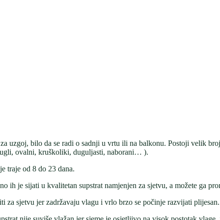
 uzgoj, bilo da se radi o sadnji u vrtu ili na balkonu. Postoji velik broj r
rugli, ovalni, kruškoliki, duguljasti, naborani… ).
je traje od 8 do 23 dana.
 ih je sijati u kvalitetan supstrat namjenjen za sjetvu, a možete ga pro
i za sjetvu jer zadržavaju vlagu i vrlo brzo se počinje razvijati plijesan.
strat nije suviše vlažan jer sjeme je osjetljivo na visok postotak vlage