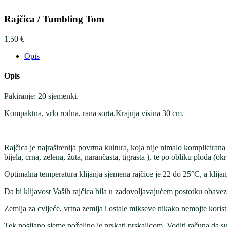
Rajčica / Tumbling Tom
1,50
€
Opis
Opis
Pakiranje: 20 sjemenki.
Kompaktna, vrlo rodna, rana sorta.Krajnja visina 30 cm.
Rajčica je najraširenija povrtna kultura, koja nije nimalo komplicirana za
bijela, crna, zelena, žuta, narančasta, tigrasta ), te po obliku ploda (ok
Optimalna temperatura klijanja sjemena rajčice je 22 do 25°C, a klijan
Da bi klijavost Vaših rajčica bila u zadovoljavajućem postotku obavezno
Zemlja za cvijeće, vrtna zemlja i ostale mikseve nikako nemojte koristit
Tek posijano sjeme poželjno je prskati prskalicom. Voditi računa da sup