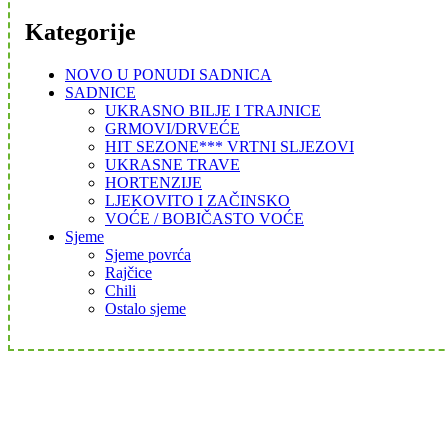
Kategorije
NOVO U PONUDI SADNICA
SADNICE
UKRASNO BILJE I TRAJNICE
GRMOVI/DRVEĆE
HIT SEZONE*** VRTNI SLJEZOVI
UKRASNE TRAVE
HORTENZIJE
LJEKOVITO I ZAČINSKO
VOĆE / BOBIČASTO VOĆE
Sjeme
Sjeme povrća
Rajčice
Chili
Ostalo sjeme