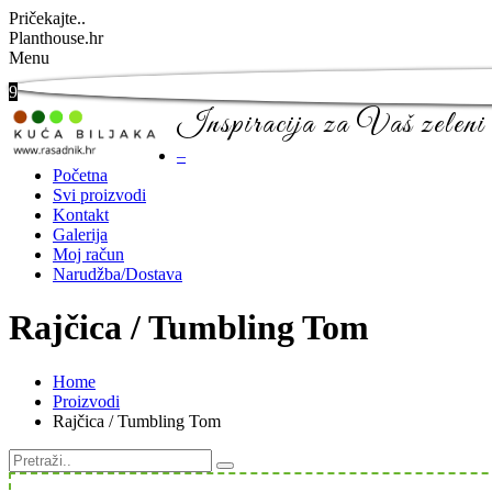
Pričekajte..
Planthouse.hr
Menu
9
Inspiracija za Vaš zeleni 
–
Početna
Svi proizvodi
Kontakt
Galerija
Moj račun
Narudžba/Dostava
Rajčica / Tumbling Tom
Home
Proizvodi
Rajčica / Tumbling Tom