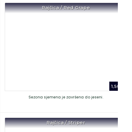
Rajčica / Red Grape
1,50
€
Sezona sjemena je završena do jeseni.
Rajčica / Striper