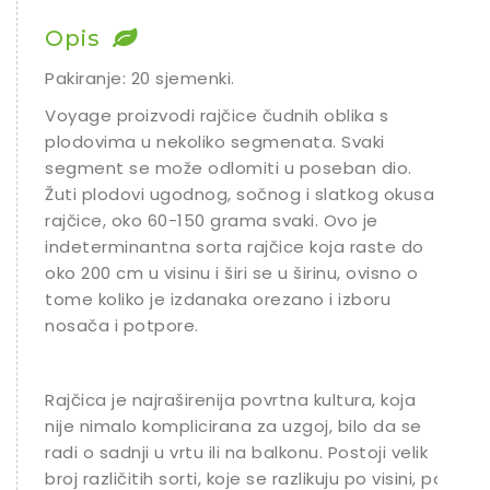
Chili
Opis
Ostalo sjeme
Pakiranje: 20 sjemenki.
Voyage proizvodi rajčice čudnih oblika s
plodovima u nekoliko segmenata. Svaki
segment se može odlomiti u poseban dio.
Žuti plodovi ugodnog, sočnog i slatkog okusa
rajčice, oko 60-150 grama svaki. Ovo je
indeterminantna sorta rajčice koja raste do
oko 200 cm u visinu i širi se u širinu, ovisno o
tome koliko je izdanaka orezano i izboru
nosača i potpore.
Rajčica je najraširenija povrtna kultura, koja
nije nimalo komplicirana za uzgoj, bilo da se
radi o sadnji u vrtu ili na balkonu. Postoji velik
broj različitih sorti, koje se razlikuju po visini, po