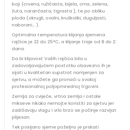
boji (crvena, ružičasta, bijela, crna, zelena,
žuta, narančasta, tigrasta ), te po obliku
ploda (okrugli, ovalni, kruškoliki, duguljasti,
naborani… ).
Optimalna temperatura klijanja sjemena
rajčice je 22 do 25°C, a klijanje traje od 8 do 23
dana.
Da bi klijavost Vaših rajčica bila u
zadovoljavajućem postotku obavezno ih je
sijati u kvalitetan supstrat namjenjen za
sjetvu, a možete ga pronaći u svakoj
profesionalnoj poljoprivrednoj trgovini.
Zemlja za cvijeće, vrtna zemlja i ostale
mikseve nikako nemojte koristiti za sjetvu jer
zadržavaju vlagu i vrlo brzo se počinje razvijati
plijesan.
Tek posijano sjeme poželjno je prskati