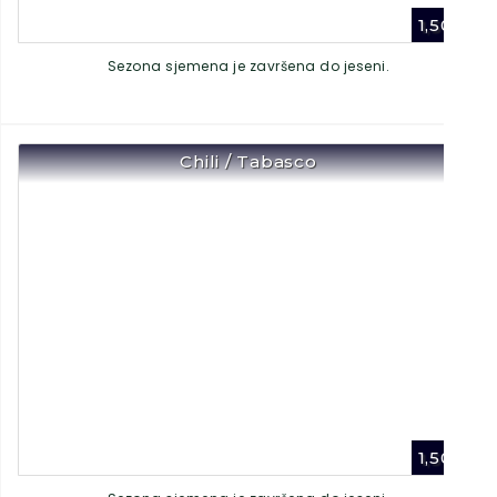
1,50
€
Sezona sjemena je završena do jeseni.
Chili / Tabasco
1,50
€