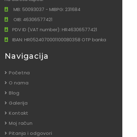
MB: 50093037 - MIBPG: 231684
OIB: 46306577421
PDV ID (VAT number): HR46306577421
IBAN: HR0524070001100080358 OTP banka
Navigacija
Početna
O nama
Blog
Galerija
Kontakt
Moj račun
Pitanja i odgovori