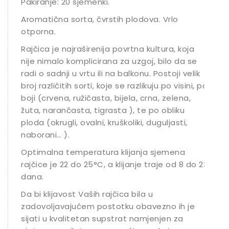
Pakiranje: 20 sjemenki.
Aromatična sorta, čvrstih plodova. Vrlo
otporna.
Rajčica je najraširenija povrtna kultura, koja
nije nimalo komplicirana za uzgoj, bilo da se
radi o sadnji u vrtu ili na balkonu. Postoji velik
broj različitih sorti, koje se razlikuju po visini, po
boji (crvena, ružičasta, bijela, crna, zelena,
žuta, narančasta, tigrasta ), te po obliku
ploda (okrugli, ovalni, kruškoliki, duguljasti,
naborani… ).
Optimalna temperatura klijanja sjemena
rajčice je 22 do 25°C, a klijanje traje od 8 do 23
dana.
Da bi klijavost Vaših rajčica bila u
zadovoljavajućem postotku obavezno ih je
sijati u kvalitetan supstrat namjenjen za