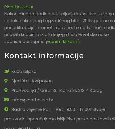
Planthouse.hr
Nakon mnogo godina prikupljanja iskustava i uzgoja
sadnica ukrasnog i egzotičnog bilja , 2015. godine smo
ponudili opciju internet trgovine, te na taj način odlučili
približiti kupcima iz bilo kojeg dijela Hrvatske naše
sadnice dostupne "
jednim klikom
".
Kontakt informacije
Kuća biljaka
Sjedište: Josipovac
Proizvodnja / Ured: Sunčana 21, 31214 Korog
info@planthouse.hr
Radno vrijeme Pon - Pet : 9:00 - 17:00h Svoje
proizvode isporučujemo isključivo preko dostavnih službi
na adresu kupca.