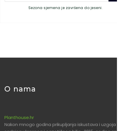
Sezona sjemena je završena do jeseni.
O nama
Planthouse.hr
Nakon mnogo godina prikupljanja iskustava i uzgoja