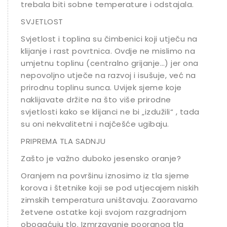
trebala biti sobne temperature i odstajala.
SVJETLOST
Svjetlost i toplina su čimbenici koji utječu na
klijanje i rast povrtnica. Ovdje ne mislimo na
umjetnu toplinu (centralno grijanje…) jer ona
nepovoljno utječe na razvoj i isušuje, već na
prirodnu toplinu sunca. Uvijek sjeme koje
naklijavate držite na što više prirodne
svjetlosti kako se klijanci ne bi „izdužili“ , tada
su oni nekvalitetni i najčešće ugibaju.
PRIPREMA TLA SADNJU
Zašto je važno duboko jesensko oranje?
Oranjem na površinu iznosimo iz tla sjeme
korova i štetnike koji se pod utjecajem niskih
zimskih temperatura uništavaju. Zaoravamo
žetvene ostatke koji svojom razgradnjom
obogaćuju tlo. Izmrzavanje pooranog tla