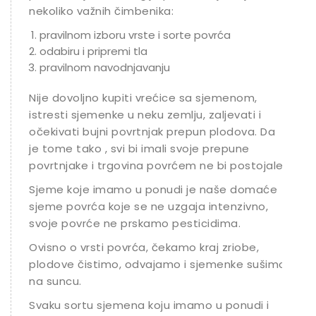
nekoliko važnih čimbenika:
pravilnom izboru vrste i sorte povrća
odabiru i pripremi tla
pravilnom navodnjavanju
Nije dovoljno kupiti vrećice sa sjemenom,
istresti sjemenke u neku zemlju, zaljevati i
očekivati bujni povrtnjak prepun plodova. Da
je tome tako , svi bi imali svoje prepune
povrtnjake i trgovina povrćem ne bi postojale.
Sjeme koje imamo u ponudi je naše domaće
sjeme povrća koje se ne uzgaja intenzivno,
svoje povrće ne prskamo pesticidima.
Ovisno o vrsti povrća, čekamo kraj zriobe,
plodove čistimo, odvajamo i sjemenke sušimo
na suncu.
Svaku sortu sjemena koju imamo u ponudi i