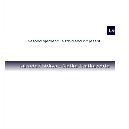
1,50
€
Sezona sjemena je završena do jeseni.
Kuroda / Mrkva – Slatka, kratka sorta