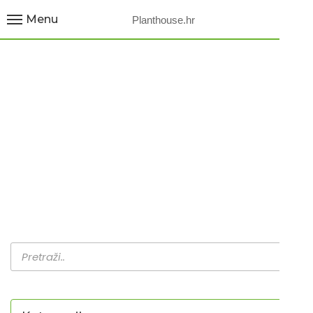
Menu
Planthouse.hr
CRVENA DUGULJASTA
ROTKVICA
Home
Proizvodi
Crvena duguljasta rotkvica