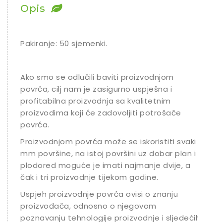
Opis
Chili
Ostalo sjeme
Pakiranje: 50 sjemenki.
Ako smo se odlučili baviti proizvodnjom
povrća, cilj nam je zasigurno uspješna i
profitabilna proizvodnja sa kvalitetnim
proizvodima koji će zadovoljiti potrošače
povrća.
Proizvodnjom povrća može se iskoristiti svaki
mm površine, na istoj površini uz dobar plan i
plodored moguće je imati najmanje dvije, a
čak i tri proizvodnje tijekom godine.
Uspjeh proizvodnje povrća ovisi o znanju
proizvođača, odnosno o njegovom
poznavanju tehnologije proizvodnje i sljedećih