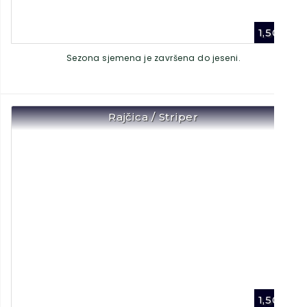
1,50
€
Sezona sjemena je završena do jeseni.
Rajčica / Striper
1,50
€