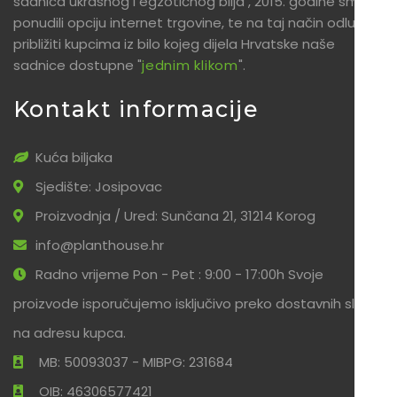
sadnica ukrasnog i egzotičnog bilja , 2015. godine smo
ponudili opciju internet trgovine, te na taj način odlučili
približiti kupcima iz bilo kojeg dijela Hrvatske naše
sadnice dostupne "
jednim klikom
".
Kontakt informacije
Kuća biljaka
Sjedište: Josipovac
Proizvodnja / Ured: Sunčana 21, 31214 Korog
info@planthouse.hr
Radno vrijeme Pon - Pet : 9:00 - 17:00h Svoje
proizvode isporučujemo isključivo preko dostavnih službi
na adresu kupca.
MB: 50093037 - MIBPG: 231684
OIB: 46306577421