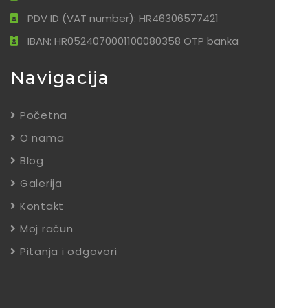
PDV ID (VAT number): HR46306577421
IBAN: HR0524070001100080358 OTP banka
Navigacija
Početna
O nama
Blog
Galerija
Kontakt
Moj račun
Pitanja i odgovori