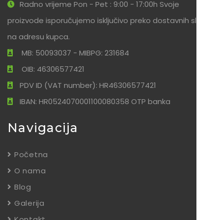
Radno vrijeme Pon - Pet : 9:00 - 17:00h Svoje
proizvode isporučujemo isključivo preko dostavnih službi
na adresu kupca.
MB: 50093037 - MIBPG: 231684
OIB: 46306577421
PDV ID (VAT number): HR46306577421
IBAN: HR0524070001100080358 OTP banka
Navigacija
Početna
O nama
Blog
Galerija
Kontakt