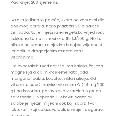
Pakiranje: 200 sjemenki.
Salata je lisnato povrće, skoro neizostavni dio
dnevnog obroka. Kako praktički 95 % salate
čini voda, to je i njezina energetska vrijednost
sukladna tome i iznosi oko 65 kJ/100 g. No to
nikako ne umanjuje njezinu hranjivu vrijednost,
jer obiluje dragocjenim mineralima i
vitaminima.
Od mineralnih tvari najviše ima kalcija, željeza i
magnezija a od mikroelemenata joda,
mangana, bakra, kobalta, nikla i silicija. Od
vitamina sadrži najviše vitamina C (24 mg/100
g) pa karotina, gotovo sve vitamine B grupe
te vitamin E. Najvredniji ljekoviti sastojak
salate je njezin mliječni sok koji sadrži tvar
laktukarij, koji ublažava boli, smiruje i osigurava
miran san.