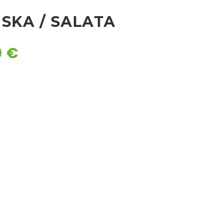
MSKA / SALATA
0
€