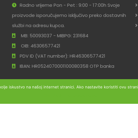
Radno vrijeme Pon - Pet : 9:00 - 17:00h Svoje
proizvode isporučujemo isključivo preko dostavnih
službi na adresu kupca.
MB: 50093037 - MIBPG: 231684
OIB: 46306577421
PDV ID (VAT number): HR46306577421
IBAN: HR0524070001100080358 OTP banka
bolje iskustvo na našoj internet stranici. Ako nastavite koristiti ovu str
Ok
Zaštita podataka
ržana
Uvjeti po