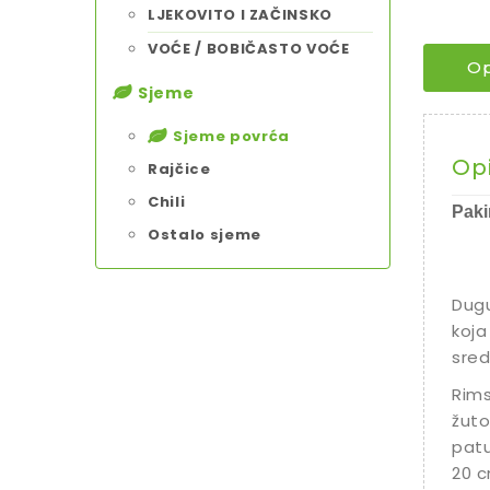
LJEKOVITO I ZAČINSKO
VOĆE / BOBIČASTO VOĆE
Op
Sjeme
Sjeme povrća
Op
Rajčice
Chili
Paki
Ostalo sjeme
Dugu
koja
sred
Rims
žuto
patu
20 c