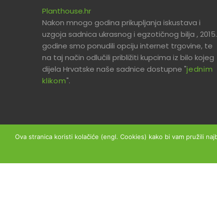
Planthouse.hr
Nakon mnogo godina prikupljanja iskustava i
uzgoja sadnica ukrasnog i egzotičnog bilja , 2015.
godine smo ponudili opciju internet trgovine, te
na taj način odlučili približiti kupcima iz bilo kojeg
dijela Hrvatske naše sadnice dostupne "
jednim
klikom
".
Ova stranica koristi kolačiće (engl. Cookies) kako bi vam pružili naj
Copyright © 2026 Planthouse.hr - Sva prava prid