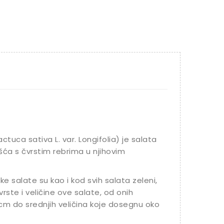
ctuca sativa L. var. Longifolia) je salata
šća s čvrstim rebrima u njihovim
ke salate su kao i kod svih salata zeleni,
rste i veličine ove salate, od onih
5 cm do srednjih veličina koje dosegnu oko