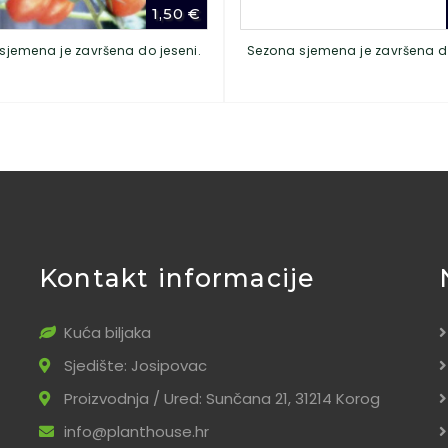
1,50
€
sjemena je završena do jeseni.
Sezona sjemena je završena do
Kontakt informacije
Kuća biljaka
Sjedište: Josipovac
Proizvodnja / Ured: Sunčana 21, 31214 Korog
info@planthouse.hr