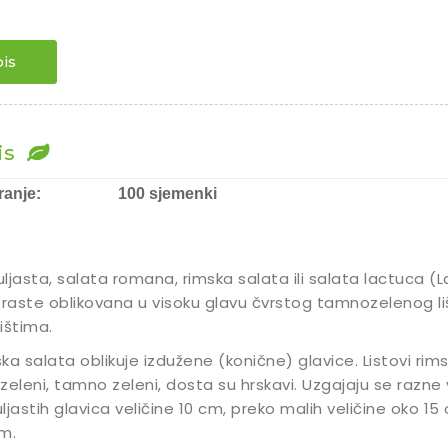
is
is
ranje:
100 sjemenki
ljasta, salata romana, rimska salata ili salata lactuca (La
 raste oblikovana u visoku glavu čvrstog tamnozelenog li
ištima.
ka salata oblikuje izdužene (konične) glavice. Listovi rims
zeleni, tamno zeleni, dosta su hrskavi. Uzgajaju se razne v
ljastih glavica veličine 10 cm, preko malih veličine oko 1
m.