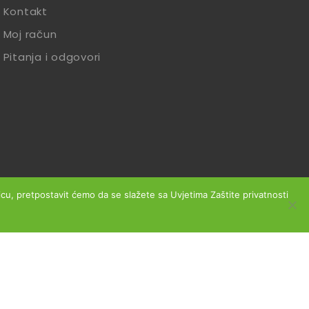
Kontakt
Moj račun
Pitanja i odgovori
anicu, pretpostavit ćemo da se slažete sa Uvjetima Zaštite privatnosti
slovanja
Reklamacije
Zaštita podataka
Izjava o sigurnosti online plaćanja
Obrazac za jednostrani raskid ugovora