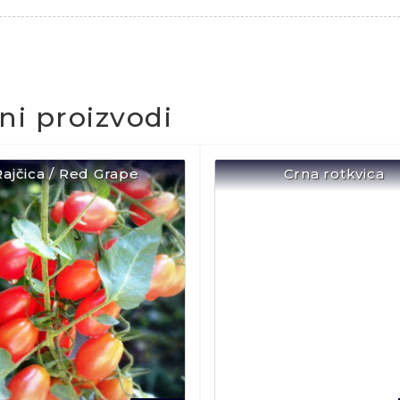
čni proizvodi
Rajčica / Red Grape
Crna rotkvica