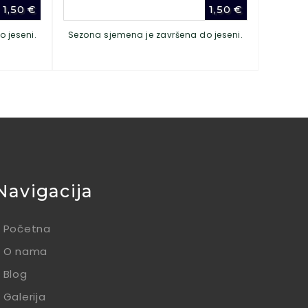
1,50
€
1,50
€
 jeseni.
Sezona sjemena je završena do jeseni.
Navigacija
Početna
O nama
Blog
Galerija