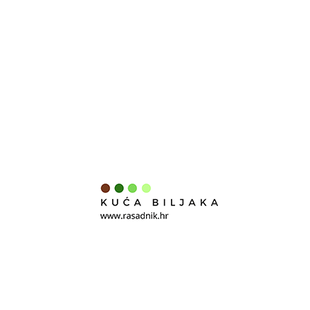
noge, pogotovo ako smo mu
dodali nekoliko kapi eteričnog
ružmarinovog ulja kako bi se
manje znojile.
Ružmarin pomaže probavljanju
masti. Koristi se u proizvodnji
parfema i kao dodatak raznim
mirisnim vodicama (10 grama
narančina ulja, 10 grama
limunske kiseline i dva grama
ružmarinova ulja otopiti u 100
mililitra 90 postotnog
alkohola!). U narodnoj medicini
koristi se kod bolesti jetre,
bubrega, srca i reume.
Zimootporna trajnica.