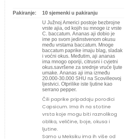
Pakiranje:
10 sjemenki u pakiranju
U Južnoj Americi postoje bezbrojne
vrste ajia, od kojih su mnoge iz vrste
C. baccatum. Ananas aji dobio je
ime po svom jedinstvenom okusu
među vrstama baccatum. Mnoge
baccatum paprike imaju blag, sladak
i voćni okus. Međutim, aji ananas
ima mnogo oporiji, citrusni i cvjetni
okus.savršene za srednje vruće ljute
umake. Ananas aji ima između
20.000-30.000 SHU na Scovilleovoj
ljestvici. Otprilike iste ljutine kao
serrano pepper.
Čili paprike pripadaju porodici
Capsicum. Ima ih na stotine
vrsta koje mogu biti raznolikog
oblika, veličine, boje, okusa i
ljutine.
Samo u Meksiku ima ih više od