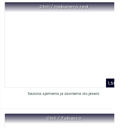
Chili / Habanero red
1,50
€
Sezona sjemena je završena do jeseni.
Chili / Tabasco