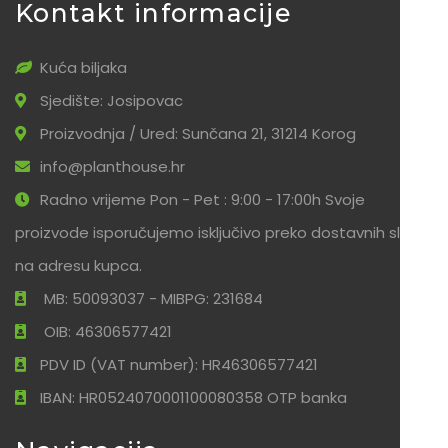
Kontakt informacije
Kuća biljaka
Sjedište: Josipovac
Proizvodnja / Ured: Sunčana 21, 31214 Korog
info@planthouse.hr
Radno vrijeme Pon - Pet : 9:00 - 17:00h Svoje
proizvode isporučujemo isključivo preko dostavnih službi
na adresu kupca.
MB: 50093037 - MIBPG: 231684
OIB: 46306577421
PDV ID (VAT number): HR46306577421
IBAN: HR0524070001100080358 OTP banka