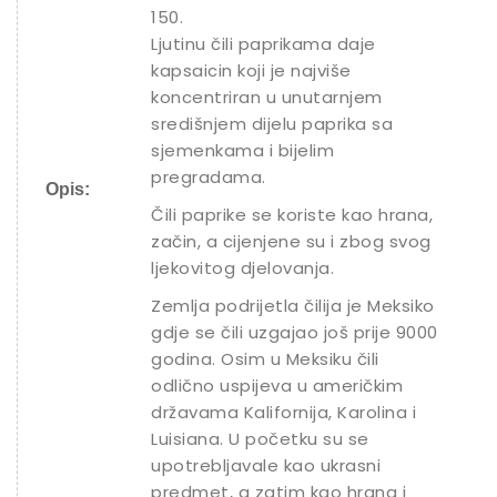
150.
Ljutinu čili paprikama daje
kapsaicin koji je najviše
koncentriran u unutarnjem
središnjem dijelu paprika sa
sjemenkama i bijelim
pregradama.
Opis:
Čili paprike se koriste kao hrana,
začin, a cijenjene su i zbog svog
ljekovitog djelovanja.
Zemlja podrijetla čilija je Meksiko
gdje se čili uzgajao još prije 9000
godina. Osim u Meksiku čili
odlično uspijeva u američkim
državama Kalifornija, Karolina i
Luisiana. U početku su se
upotrebljavale kao ukrasni
predmet, a zatim kao hrana i