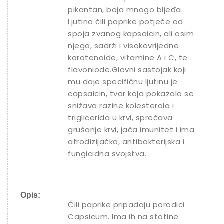
pikantan, boja mnogo bljeđa.
Ljutina čili paprike potječe od
spoja zvanog kapsaicin, ali osim
njega, sadrži i visokovrijedne
karotenoide, vitamine A i C, te
flavoniode.Glavni sastojak koji
mu daje specifičnu ljutinu je
capsaicin, tvar koja pokazalo se
snižava razine kolesterola i
triglicerida u krvi, sprečava
grušanje krvi, jača imunitet i ima
afrodizijačka, antibakterijska i
fungicidna svojstva.
Opis:
Čili paprike pripadaju porodici
Capsicum. Ima ih na stotine