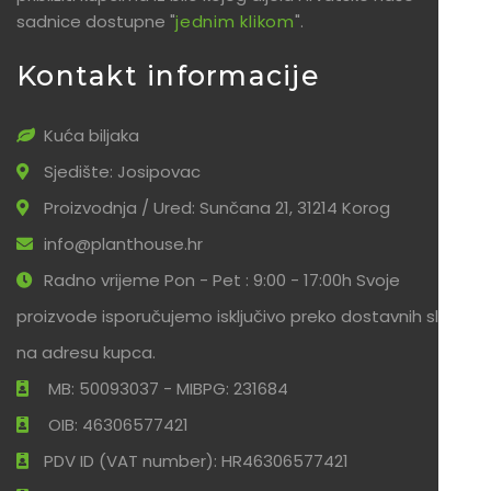
sadnice dostupne "
jednim klikom
".
Kontakt informacije
Kuća biljaka
Sjedište: Josipovac
Proizvodnja / Ured: Sunčana 21, 31214 Korog
info@planthouse.hr
Radno vrijeme Pon - Pet : 9:00 - 17:00h Svoje
proizvode isporučujemo isključivo preko dostavnih službi
na adresu kupca.
MB: 50093037 - MIBPG: 231684
OIB: 46306577421
PDV ID (VAT number): HR46306577421