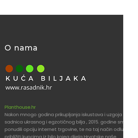
O nama
Planthouse.hr
Nakon mnogo godina prikupljanja iskustava i uzgoja
sadnica ukrasnog i egzotičnog bilja , 2015. godine smo
ponudili opciju internet trgovine, te na taj način odlučili
približiti kupcima iz bilo kojeg dijela Hrvatske naše