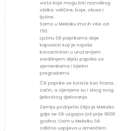
vrsta koje mogu biti raznolikog
oblika, veličine, boje, okusa i
ljutine.
Samo u Meksiku ima ih više od
150.
Ljutinu čili paprikama daje
kapsaicin koji je najviše
koncentriran u unutarnjem
središnjem dijelu paprika sa
sjemenkama i bijelim
pregradama.
Čili paprike se koriste kao hrana,
začin, a cijenjene su i zbog svog
ljekovitog djelovanja.
Zemlja podrijetla čilija je Meksiko
gdje se čili uzgajao još prije 9000
godina. Osim u Meksiku čili
odlično uspijeva u američkim