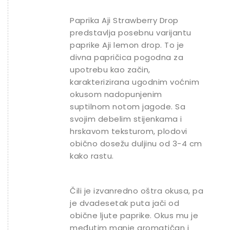
Paprika Aji Strawberry Drop
predstavlja posebnu varijantu
paprike Aji lemon drop. To je
divna papričica pogodna za
upotrebu kao začin,
karakterizirana ugodnim voćnim
okusom nadopunjenim
suptilnom notom jagode. Sa
svojim debelim stijenkama i
hrskavom teksturom, plodovi
obično dosežu duljinu od 3-4 cm
kako rastu.
Čili je izvanredno oštra okusa, pa
je dvadesetak puta jači od
obične ljute paprike. Okus mu je
međutim manje aromatičan i