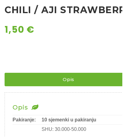
CHILI / AJI STRAWBERRY
Ostalo sjeme
1,50
€
Opis
Opis
Pakiranje:
10 sjemenki u pakiranju
SHU: 30.000-50.000