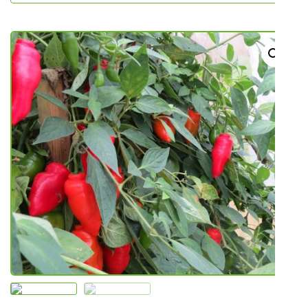
NOVO U PONUDI SADNICA
SADNICE
UKRASNO BILJE I TRAJNICE
GRMOVI/DRVEĆE
HIT SEZONE*** VRTNI SLJEZOVI
UKRASNE TRAVE
HORTENZIJE
LJEKOVITO I ZAČINSKO
VOĆE / BOBIČASTO VOĆE
Sjeme
Sjeme povrća
Rajčice
Chili