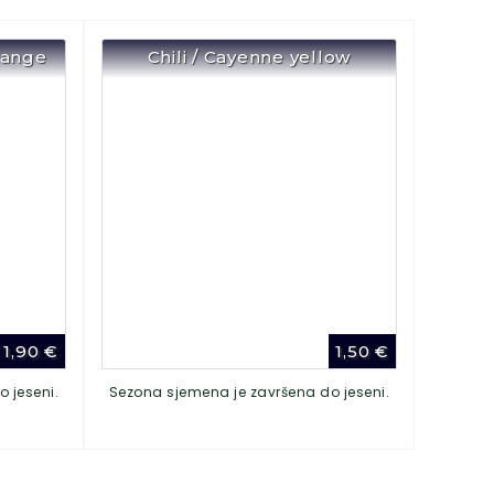
range
Chili / Cayenne yellow
1,90
€
1,50
€
 jeseni.
Sezona sjemena je završena do jeseni.