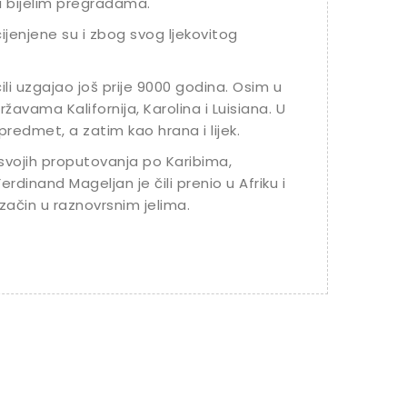
i bijelim pregradama.
cijenjene su i zbog svog ljekovitog
čili uzgajao još prije 9000 godina. Osim u
žavama Kalifornija, Karolina i Luisiana. U
redmet, a zatim kao hrana i lijek.
 svojih proputovanja po Karibima,
rdinand Mageljan je čili prenio u Afriku i
začin u raznovrsnim jelima.