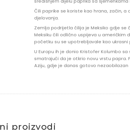
središnjem dijelu paprika sa sjemenkama 
Čili paprike se koriste kao hrana, začin, a 
djelovanja.
Zemlja podrijetla čilija je Meksiko gdje se 
Meksiku čili odlično uspijeva u američkim dr
početku su se upotrebljavale kao ukrasni p
U Europu ih je donio Kristofer Kolumbo sa
smatrajući da je otkrio novu vrstu papra. Fe
Aziju, gdje je danas gotovo nezaobilazan 
čni proizvodi