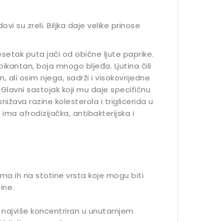
vi su zreli. Biljka daje velike prinose
esetak puta jači od obične ljute paprike.
kantan, boja mnogo bljeđa. Ljutina čili
 ali osim njega, sadrži i visokovrijedne
.Glavni sastojak koji mu daje specifičnu
snižava razine kolesterola i triglicerida u
i ima afrodizijačka, antibakterijska i
Ima ih na stotine vrsta koje mogu biti
tine.
je najviše koncentriran u unutarnjem