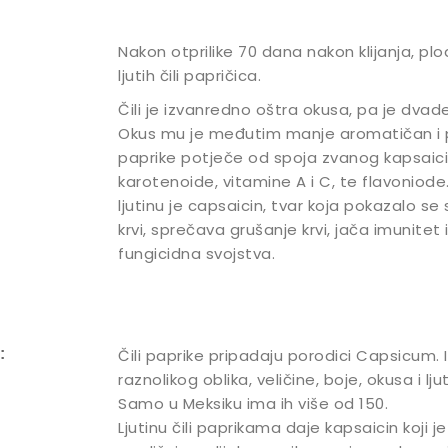
Nakon otprilike 70 dana nakon klijanja, plodo
ljutih čili papričica.
Čili je izvanredno oštra okusa, pa je dvad
Okus mu je međutim manje aromatičan i pi
paprike potječe od spoja zvanog kapsaicin,
karotenoide, vitamine A i C, te flavoniode
ljutinu je capsaicin, tvar koja pokazalo se 
krvi, sprečava grušanje krvi, jača imunitet 
fungicidna svojstva.
:
Čili paprike pripadaju porodici Capsicum. 
raznolikog oblika, veličine, boje, okusa i lju
Samo u Meksiku ima ih više od 150.
Ljutinu čili paprikama daje kapsaicin koji 