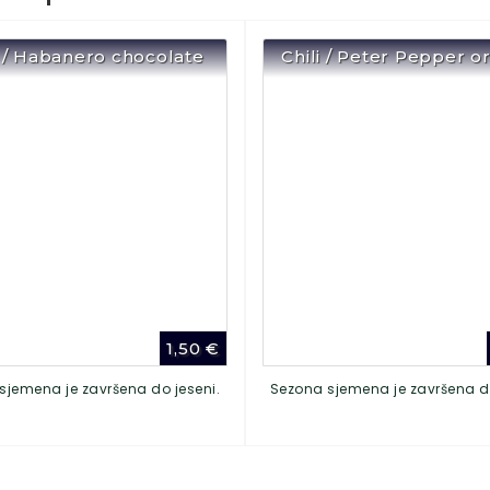
i / Habanero chocolate
Chili / Peter Pepper o
1,50
€
sjemena je završena do jeseni.
Sezona sjemena je završena do