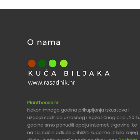
O nama
Planthouse.hr
Nakon mnogo godina prikupljanja iskustava i
uzgoja sadnica ukrasnog i egzotičnog bilja , 2015.
godine smo ponudili opciju internet trgovine, te
na taj način odlučili približiti kupcima iz bilo kojeg
dijela Hrvatske naše sadnice dostupne "
jednim