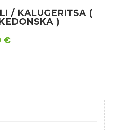
LI / KALUGERITSA (
KEDONSKA )
0
€