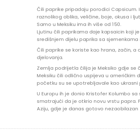
Čili paprike pripadaju porodici Capsicum. 
raznolikog oblika, veličine, boje, okusa i lju
Samo u Meksiku ima ih više od 150.
Ljutinu čili paprikama daje kapsaicin koji 
središnjem dijelu paprika sa sjemenkama 
Čili paprike se koriste kao hrana, začin, a 
djelovanja.
Zemlja podrijetla čilija je Meksiko gdje se 
Meksiku čili odlično uspijeva u američkim dr
početku su se upotrebljavale kao ukrasni p
U Europu ih je donio Kristofer Kolumbo sa
smatrajući da je otkrio novu vrstu papra. Fe
Aziju, gdje je danas gotovo nezaobilazan 