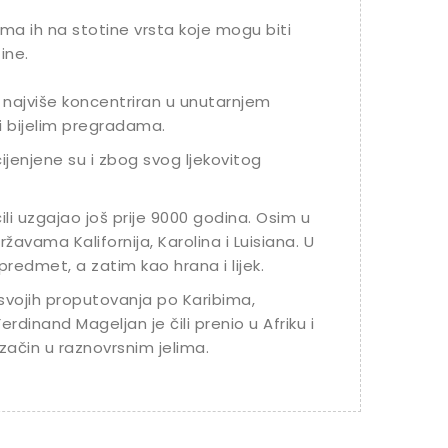
Ima ih na stotine vrsta koje mogu biti
tine.
je najviše koncentriran u unutarnjem
i bijelim pregradama.
cijenjene su i zbog svog ljekovitog
čili uzgajao još prije 9000 godina. Osim u
žavama Kalifornija, Karolina i Luisiana. U
redmet, a zatim kao hrana i lijek.
 svojih proputovanja po Karibima,
rdinand Mageljan je čili prenio u Afriku i
začin u raznovrsnim jelima.