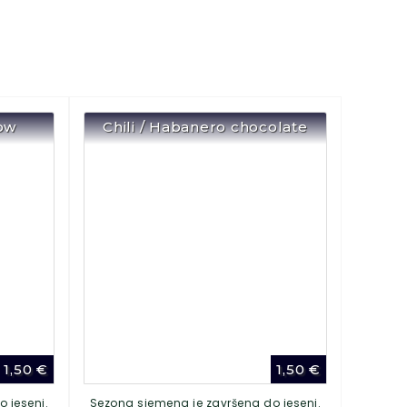
low
Chili / Habanero chocolate
1,50
€
1,50
€
 jeseni.
Sezona sjemena je završena do jeseni.