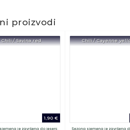
čni proizvodi
Chili / Savina red
Chili / Cayenne yel
1,90
€
sjemena je završena do jeseni.
Sezona sjemena je završena do