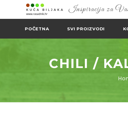
Inspiracija za Vaš 
POČETNA
SVI PROIZVODI
K
CHILI / K
Ho