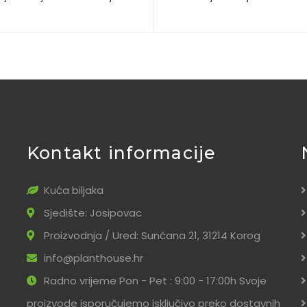
Kontakt informacije
Kuća biljaka
Sjedište: Josipovac
Proizvodnja / Ured: Sunčana 21, 31214 Korog
info@planthouse.hr
Radno vrijeme Pon - Pet : 9:00 - 17:00h Svoje
proizvode isporučujemo isključivo preko dostavnih