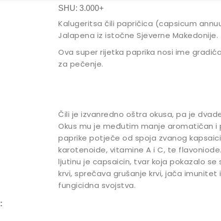
SHU: 3.000+
Kalugeritsa čili papričica (capsicum annuu
Jalapena iz istočne Sjeverne Makedonije.
Ova super rijetka paprika nosi ime gradića
za pečenje.
Čili je izvanredno oštra okusa, pa je dvad
Okus mu je međutim manje aromatičan i pi
paprike potječe od spoja zvanog kapsaicin,
karotenoide, vitamine A i C, te flavoniode
ljutinu je capsaicin, tvar koja pokazalo se 
krvi, sprečava grušanje krvi, jača imunitet 
fungicidna svojstva.
: