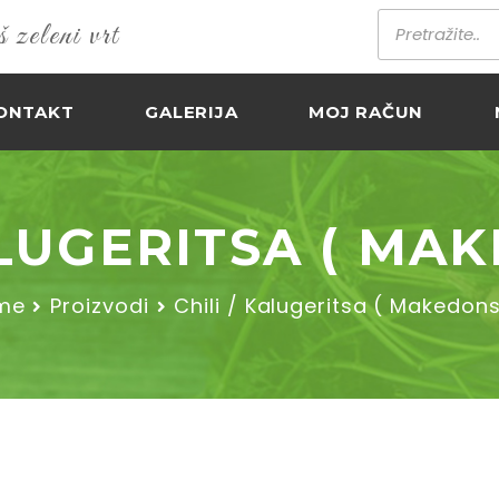
zeleni vrt
ONTAKT
GALERIJA
MOJ RAČUN
ALUGERITSA ( MA
me
Proizvodi
Chili / Kalugeritsa ( Makedon