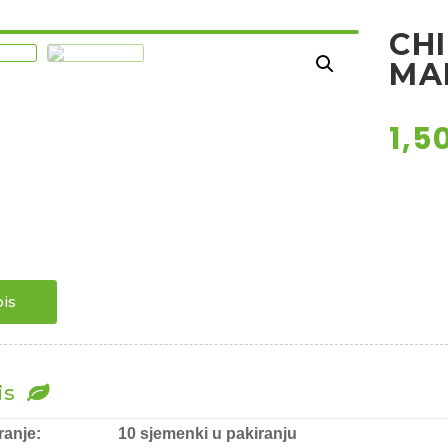
CHI
MA
1,5
is
is
ranje:
10 sjemenki u pakiranju