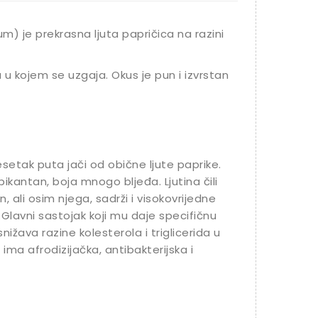
m) je prekrasna ljuta papričica na razini
 u kojem se uzgaja. Okus je pun i izvrstan
esetak puta jači od obične ljute paprike.
kantan, boja mnogo bljeđa. Ljutina čili
 ali osim njega, sadrži i visokovrijedne
.Glavni sastojak koji mu daje specifičnu
snižava razine kolesterola i triglicerida u
i ima afrodizijačka, antibakterijska i