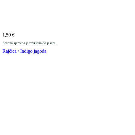
1,50
€
Sezona sjemena je završena do jeseni.
Rajčica / Indigo jagoda