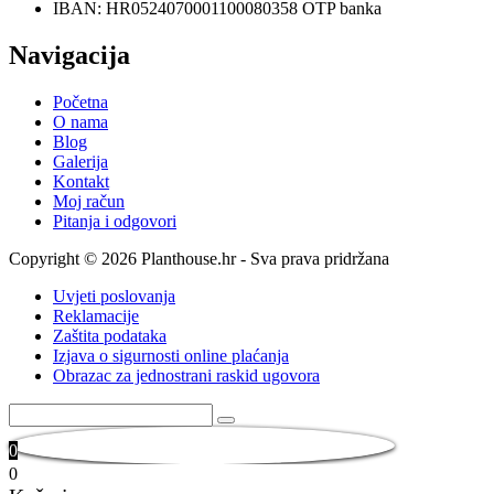
IBAN: HR0524070001100080358 OTP banka
Navigacija
Početna
O nama
Blog
Galerija
Kontakt
Moj račun
Pitanja i odgovori
Copyright © 2026 Planthouse.hr - Sva prava pridržana
Uvjeti poslovanja
Reklamacije
Zaštita podataka
Izjava o sigurnosti online plaćanja
Obrazac za jednostrani raskid ugovora
0
0