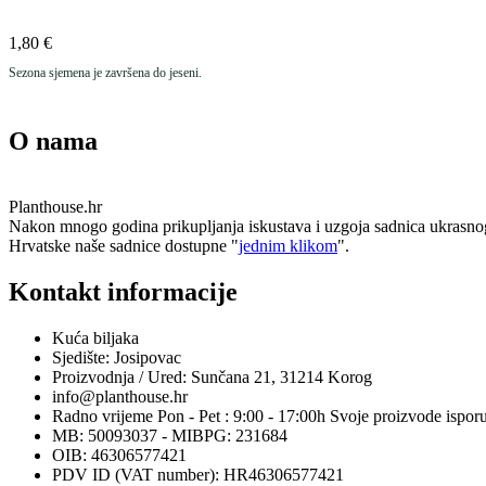
1,80
€
Sezona sjemena je završena do jeseni.
O nama
Planthouse.hr
Nakon mnogo godina prikupljanja iskustava i uzgoja sadnica ukrasnog i e
Hrvatske naše sadnice dostupne "
jednim klikom
".
Kontakt informacije
Kuća biljaka
Sjedište: Josipovac
Proizvodnja / Ured: Sunčana 21, 31214 Korog
info@planthouse.hr
Radno vrijeme Pon - Pet : 9:00 - 17:00h Svoje proizvode ispor
MB: 50093037 - MIBPG: 231684
OIB: 46306577421
PDV ID (VAT number): HR46306577421