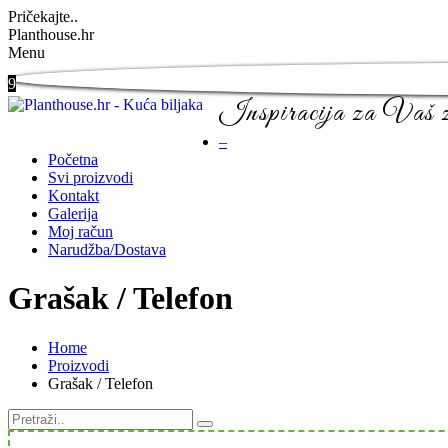
Pričekajte..
Planthouse.hr
Menu
9
Inspiracija za Vaš ze
–
Početna
Svi proizvodi
Kontakt
Galerija
Moj račun
Narudžba/Dostava
Grašak / Telefon
Home
Proizvodi
Grašak / Telefon