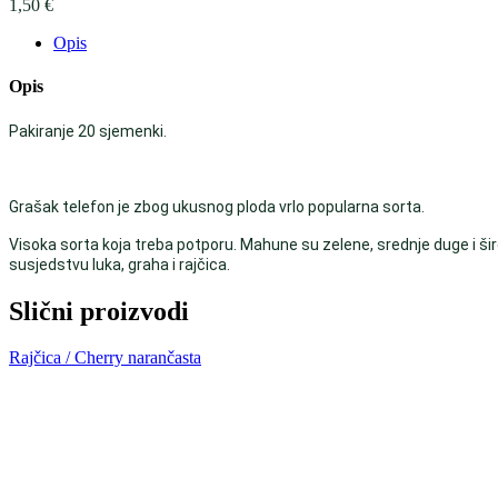
1,50
€
Opis
Opis
Pakiranje 20 sjemenki.
Grašak telefon je zbog ukusnog ploda vrlo popularna sorta.
Visoka sorta koja treba potporu. Mahune su zelene, srednje duge i široke
susjedstvu luka, graha i rajčica.
Slični proizvodi
Rajčica / Cherry narančasta