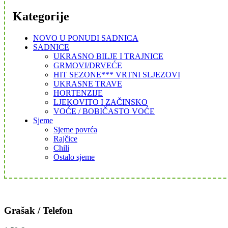
Kategorije
NOVO U PONUDI SADNICA
SADNICE
UKRASNO BILJE I TRAJNICE
GRMOVI/DRVEĆE
HIT SEZONE*** VRTNI SLJEZOVI
UKRASNE TRAVE
HORTENZIJE
LJEKOVITO I ZAČINSKO
VOĆE / BOBIČASTO VOĆE
Sjeme
Sjeme povrća
Rajčice
Chili
Ostalo sjeme
Grašak / Telefon