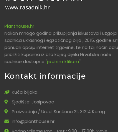
Planthouse.hr
Nakon mnogo godina prikupljanja iskustava i uzgoja
sadnica ukrasnog i egzotičnog bilja , 2015. godine smo
ponudili opciju internet trgovine, te na taj način odlučili
približiti kupcima iz bilo kojeg dijela Hrvatske naše
sadnice dostupne "
jednim klikom
".
Kontakt informacije
Kuća biljaka
Sjedište: Josipovac
Proizvodnja / Ured: Sunčana 21, 31214 Korog
info@planthouse.hr
Radno vrijeme Pon - Pet : 9:00 - 17:00h Svoje