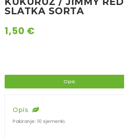
KUKURUZ / JIMMY RED /
SLATKA SORTA
Ostalo sjeme
1,50
€
Opis
Opis
Pakiranje: 10 sjemenki.