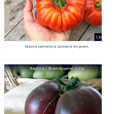
1,50
€
Sezona sjemena je završena do jeseni.
Rajčica / Brandywine crna