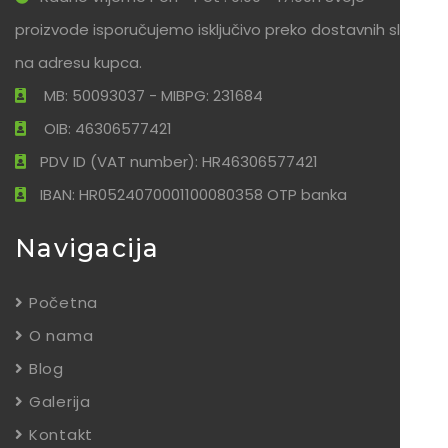
proizvode isporučujemo isključivo preko dostavnih službi
na adresu kupca.
MB: 50093037 - MIBPG: 231684
OIB: 46306577421
PDV ID (VAT number): HR46306577421
IBAN: HR0524070001100080358 OTP banka
Navigacija
Početna
O nama
Blog
Galerija
Kontakt