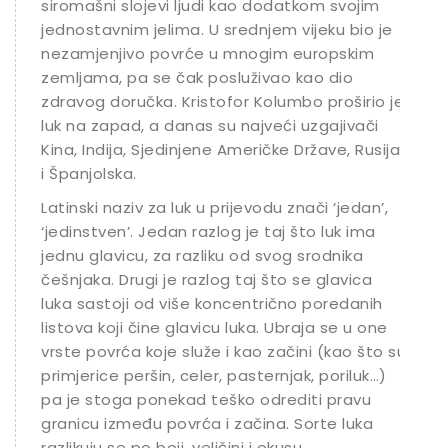
siromašni slojevi ljudi kao dodatkom svojim
jednostavnim jelima. U srednjem vijeku bio je
nezamjenjivo povrće u mnogim europskim
zemljama, pa se čak posluživao kao dio
zdravog doručka. Kristofor Kolumbo proširio je
luk na zapad, a danas su najveći uzgajivači
Kina, Indija, Sjedinjene Američke Države, Rusija
i Španjolska.
Latinski naziv za luk u prijevodu znači ‘jedan’,
‘jedinstven’. Jedan razlog je taj što luk ima
jednu glavicu, za razliku od svog srodnika
češnjaka. Drugi je razlog taj što se glavica
luka sastoji od više koncentrično poredanih
listova koji čine glavicu luka. Ubraja se u one
vrste povrća koje služe i kao začini (kao što su
primjerice peršin, celer, pasternjak, poriluk…)
pa je stoga ponekad teško odrediti pravu
granicu između povrća i začina. Sorte luka
razlikuju se po boji, veličini i okusu.