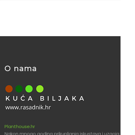
O nama
Planthouse.hr
Nakon mnogo godina prikupljanja iskustava i uzgoja