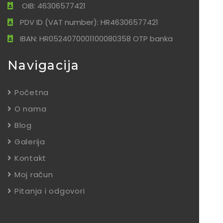
OIB: 46306577421
PDV ID (VAT number): HR46306577421
IBAN: HR0524070001100080358 OTP banka
Navigacija
Početna
O nama
Blog
Galerija
Kontakt
Moj račun
Pitanja i odgovori