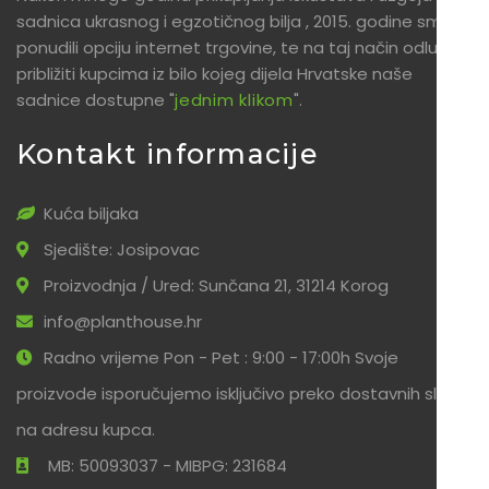
sadnica ukrasnog i egzotičnog bilja , 2015. godine smo
ponudili opciju internet trgovine, te na taj način odlučili
približiti kupcima iz bilo kojeg dijela Hrvatske naše
sadnice dostupne "
jednim klikom
".
Kontakt informacije
Kuća biljaka
Sjedište: Josipovac
Proizvodnja / Ured: Sunčana 21, 31214 Korog
info@planthouse.hr
Radno vrijeme Pon - Pet : 9:00 - 17:00h Svoje
proizvode isporučujemo isključivo preko dostavnih službi
na adresu kupca.
MB: 50093037 - MIBPG: 231684