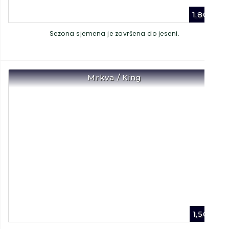
1,80
€
Sezona sjemena je završena do jeseni.
Mrkva / King
1,50
€