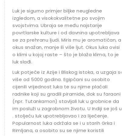
Luk je sigurno primjer biljke neugledne
izgledom, a visokokvalitetne po svojim
svojstvima. Ubraja se među najstarije
povrtlarske kulture i od davnina upotrebljava
se za prehranu ljudi. Miris mu je aromatičan, a
okus snažan, manje ili više ljut. Okus luka ovisi
o klimi u kojoj raste – što je blaža klima, to je
luk slađi.
Luk potječe iz Azije i Bliskog istoka, a uzgaja se
više od 5000 godina. Egipćani su osobito
cijenili vrijednost luka te su njime plaćali
radnike koji su gradili piramide, dok su faraoni
(npr. Tutankamon) stavljali luk u grobnice da
im posluži u zagrobnom životu. U Indiji se još u
. stoljeću luk upotrebljavao i za liječenje.
Popularnost luka održala se i u starih Grka i
Rimljana, a osobito su se njime koristili