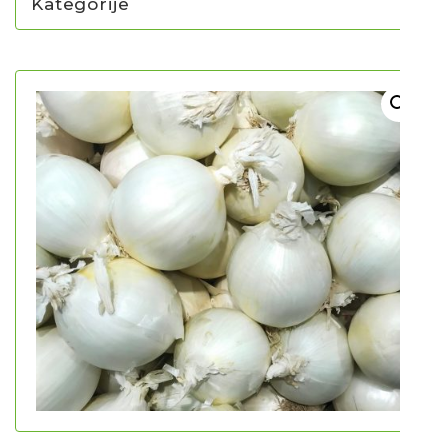
Kategorije
NOVO U PONUDI SADNICA
SADNICE
UKRASNO BILJE I TRAJNICE
GRMOVI/DRVEĆE
HIT SEZONE*** VRTNI SLJEZOVI
UKRASNE TRAVE
HORTENZIJE
LJEKOVITO I ZAČINSKO
VOĆE / BOBIČASTO VOĆE
Sjeme
Sjeme povrća
Rajčice