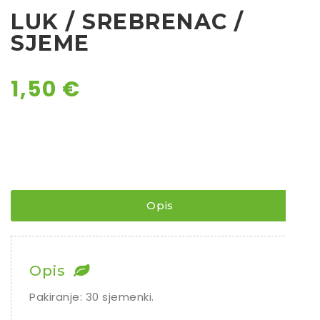
LUK / SREBRENAC /
Chili
SJEME
Ostalo sjeme
1,50
€
Opis
Opis
Pakiranje: 30 sjemenki.