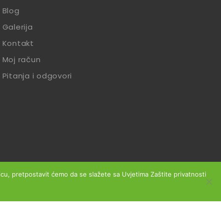
Blog
Galerija
Kontakt
Moj račun
Pitanja i odgovori
anicu, pretpostavit ćemo da se slažete sa Uvjetima Zaštite privatnosti
slovanja
Reklamacije
Zaštita podataka