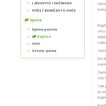
LJEKOVITO I ZAČINSKO
Ukra
konz
VOĆE / BOBIČASTO VOĆE
Sjeme
Rajč
Sjeme povrća
vrtu 
Rajčice
bije
nabo
Chili
Opti
Ostalo sjeme
Da b
namj
Zeml
vrlo
Tek 
je o
koji
Rajč