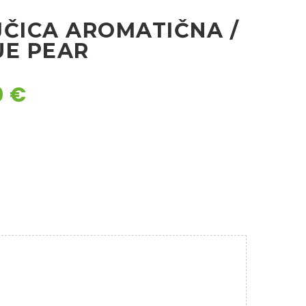
JČICA AROMATIČNA /
UE PEAR
0
€