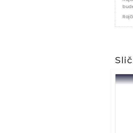
bude
Rajč
Sli