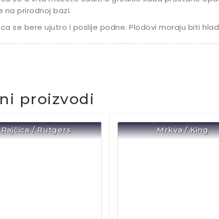
 na prirodnoj bazi.
ica se bere ujutro i poslije podne. Plodovi moraju biti hladn
čni proizvodi
Rajčica / Rutgers
Mrkva / King