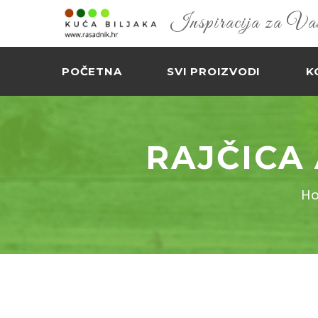
Inspiracija za Vaš 
POČETNA
SVI PROIZVODI
K
RAJČICA
H