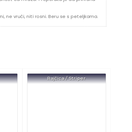
i, ne vrući, niti rosni. Beru se s peteljkama.
Rajčica / Striper