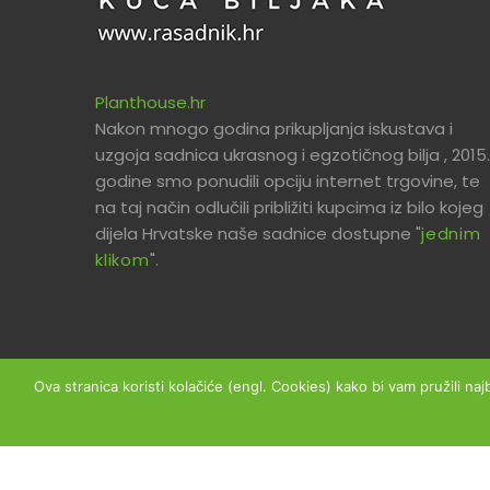
Planthouse.hr
Nakon mnogo godina prikupljanja iskustava i
uzgoja sadnica ukrasnog i egzotičnog bilja , 2015.
godine smo ponudili opciju internet trgovine, te
na taj način odlučili približiti kupcima iz bilo kojeg
dijela Hrvatske naše sadnice dostupne "
jednim
klikom
".
Ova stranica koristi kolačiće (engl. Cookies) kako bi vam pružili naj
Copyright © 2026 Planthouse.hr - Sva prava prid