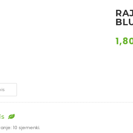
RA
BL
1,8
is
is
ranje: 10 sjemenki.