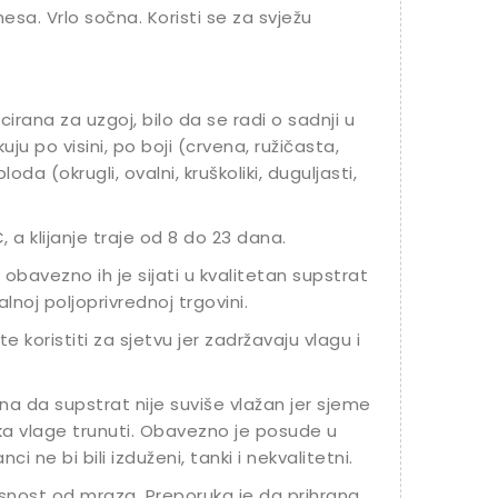
esa. Vrlo sočna. Koristi se za svježu
cirana za uzgoj, bilo da se radi o sadnji u
likuju po visini, po boji (crvena, ružičasta,
oda (okrugli, ovalni, kruškoliki, duguljasti,
 a klijanje traje od 8 do 23 dana.
 obavezno ih je sijati u kvalitetan supstrat
noj poljoprivrednoj trgovini.
 koristiti za sjetvu jer zadržavaju vlagu i
na da supstrat nije suviše vlažan jer sjeme
iška vlage trunuti. Obavezno je posude u
i ne bi bili izduženi, tanki i nekvalitetni.
snost od mraza. Preporuka je da prihrana