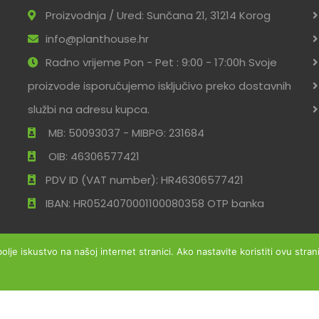
Proizvodnja / Ured: Sunčana 21, 31214 Korog
info@planthouse.hr
Radno vrijeme Pon - Pet : 9:00 - 17:00h Svoje
proizvode isporučujemo isključivo preko dostavnih
službi na adresu kupca.
MB: 50093037 - MIBPG: 231684
OIB: 46306577421
PDV ID (VAT number): HR46306577421
IBAN: HR0524070001100080358 OTP banka
bolje iskustvo na našoj internet stranici. Ako nastavite koristiti ovu str
Ok
Zaštita podataka
ržana
Uvjeti po