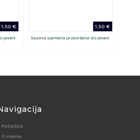
1,50
€
1,50
€
 jeseni.
Sezona sjemena je završena do jeseni.
Navigacija
Početna
O nama