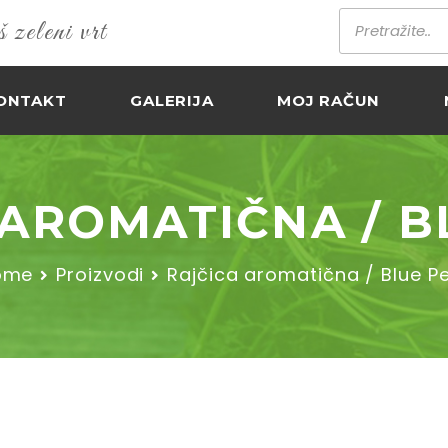
zeleni vrt
ONTAKT
GALERIJA
MOJ RAČUN
 AROMATIČNA / B
ome
Proizvodi
Rajčica aromatična / Blue P