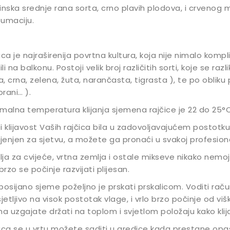
inska srednje rana sorta, crno plavih plodova, i crvenog m
umaciju.
ica je najraširenija povrtna kultura, koja nije nimalo kompli
ili na balkonu. Postoji velik broj različitih sorti, koje se raz
la, crna, zelena, žuta, narančasta, tigrasta ), te po obliku pl
rani… ).
malna temperatura klijanja sjemena rajčice je 22 do 25°C,
i klijavost Vaših rajčica bila u zadovoljavajućem postotku
enjen za sjetvu, a možete ga pronaći u svakoj profesional
ja za cvijeće, vrtna zemlja i ostale mikseve nikako nemojte
 brzo se počinje razvijati plijesan.
posijano sjeme poželjno je prskati prskalicom. Voditi raču
sjetljivo na visok postotak vlage, i vrlo brzo počinje od v
ma uzgajate držati na toplom i svjetlom položaju kako klijanc
ica se u vrtu možete saditi u gredice kada prestane opa