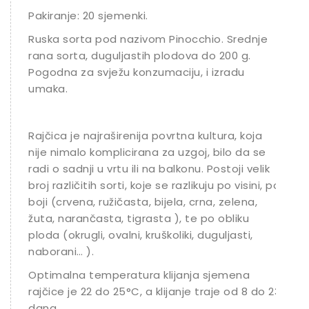
Pakiranje: 20 sjemenki.
Ruska sorta pod nazivom Pinocchio. Srednje
rana sorta, duguljastih plodova do 200 g.
Pogodna za svježu konzumaciju, i izradu
umaka.
Rajčica je najraširenija povrtna kultura, koja
nije nimalo komplicirana za uzgoj, bilo da se
radi o sadnji u vrtu ili na balkonu. Postoji velik
broj različitih sorti, koje se razlikuju po visini, po
boji (crvena, ružičasta, bijela, crna, zelena,
žuta, narančasta, tigrasta ), te po obliku
ploda (okrugli, ovalni, kruškoliki, duguljasti,
naborani… ).
Optimalna temperatura klijanja sjemena
rajčice je 22 do 25°C, a klijanje traje od 8 do 23
dana.