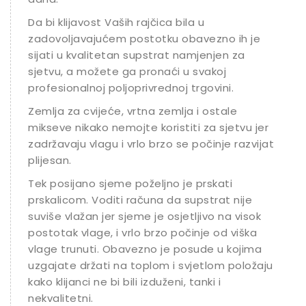
Da bi klijavost Vaših rajčica bila u
zadovoljavajućem postotku obavezno ih je
sijati u kvalitetan supstrat namjenjen za
sjetvu, a možete ga pronaći u svakoj
profesionalnoj poljoprivrednoj trgovini.
Zemlja za cvijeće, vrtna zemlja i ostale
mikseve nikako nemojte koristiti za sjetvu jer
zadržavaju vlagu i vrlo brzo se počinje razvijati
plijesan.
Tek posijano sjeme poželjno je prskati
prskalicom. Voditi računa da supstrat nije
suviše vlažan jer sjeme je osjetljivo na visok
postotak vlage, i vrlo brzo počinje od viška
vlage trunuti. Obavezno je posude u kojima
uzgajate držati na toplom i svjetlom položaju
kako klijanci ne bi bili izduženi, tanki i
nekvalitetni.