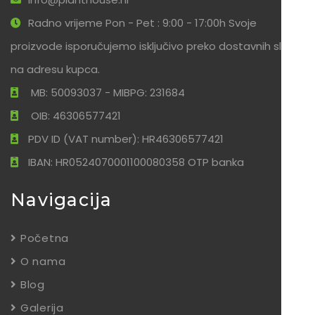
Radno vrijeme Pon - Pet : 9:00 - 17:00h Svoje
proizvode isporučujemo isključivo preko dostavnih službi
na adresu kupca.
MB: 50093037 - MIBPG: 231684
OIB: 46306577421
PDV ID (VAT number): HR46306577421
IBAN: HR0524070001100080358 OTP banka
Navigacija
Početna
O nama
Blog
Galerija