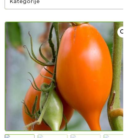
Kategorije
NOVO U PONUDI SADNICA
SADNICE
UKRASNO BILJE I TRAJNICE
GRMOVI/DRVEĆE
HIT SEZONE*** VRTNI SLJEZOVI
UKRASNE TRAVE
HORTENZIJE
LJEKOVITO I ZAČINSKO
VOĆE / BOBIČASTO VOĆE
Sjeme
Sjeme povrća
Rajčice