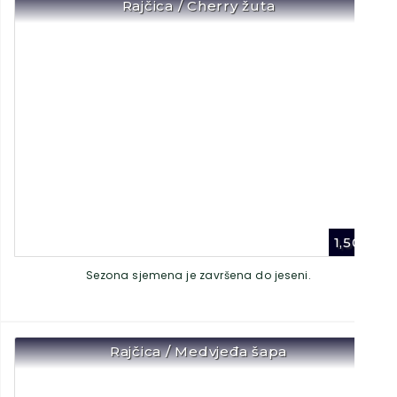
Rajčica / Cherry žuta
1,50
€
Sezona sjemena je završena do jeseni.
Rajčica / Medvjeđa šapa