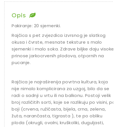
Chili
Opis
Ostalo sjeme
Pakiranje: 20 sjemenki.
Rajčica s pet zvjezdica izvrsnog je slatkog
okusa i čvrste, mesnate teksture s malo
sjemenki i malo soka. Zdrave biljke daju visoke
prinose jarkocrvenih plodova, otpornih na
pucanje.
Rajčica je najraširenija povrtna kultura, koja
nije nimalo komplicirana za uzgoj, bilo da se
radi o sadnji u vrtu ili na balkonu. Postoji velik
broj različitih sorti, koje se razlikuju po visini, po
boji (crvena, ružičasta, bijela, crna, zelena,
žuta, narančasta, tigrasta ), te po obliku
ploda (okrugli, ovalni, kruškoliki, duguljasti,