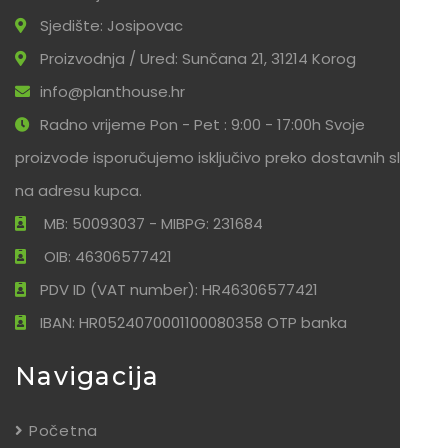
Sjedište: Josipovac
Proizvodnja / Ured: Sunčana 21, 31214 Korog
info@planthouse.hr
Radno vrijeme Pon - Pet : 9:00 - 17:00h Svoje
proizvode isporučujemo isključivo preko dostavnih službi
na adresu kupca.
MB: 50093037 - MIBPG: 231684
OIB: 46306577421
PDV ID (VAT number): HR46306577421
IBAN: HR0524070001100080358 OTP banka
Navigacija
Početna