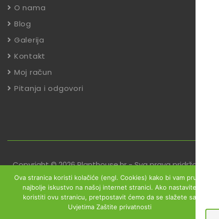
O nama
Blog
Galerija
Kontakt
Moj račun
Pitanja i odgovori
Copyright © 2026 Planthouse.hr - Sva prava pridržana
Ova stranica koristi kolačiće (engl. Cookies) kako bi vam pružili
Uvjeti poslovanja
Reklamacije
Zaštita podataka
najbolje iskustvo na našoj internet stranici. Ako nastavite
koristiti ovu stranicu, pretpostavit ćemo da se slažete sa
Izjava o sigurnosti online plaćanja
Uvjetima Zaštite privatnosti
Obrazac za jednostrani raskid ugovora