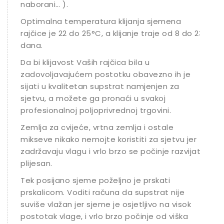
naborani… ).
Optimalna temperatura klijanja sjemena
rajčice je 22 do 25°C, a klijanje traje od 8 do 23
dana.
Da bi klijavost Vaših rajčica bila u
zadovoljavajućem postotku obavezno ih je
sijati u kvalitetan supstrat namjenjen za
sjetvu, a možete ga pronaći u svakoj
profesionalnoj poljoprivrednoj trgovini.
Zemlja za cvijeće, vrtna zemlja i ostale
mikseve nikako nemojte koristiti za sjetvu jer
zadržavaju vlagu i vrlo brzo se počinje razvijati
plijesan.
Tek posijano sjeme poželjno je prskati
prskalicom. Voditi računa da supstrat nije
suviše vlažan jer sjeme je osjetljivo na visok
postotak vlage, i vrlo brzo počinje od viška