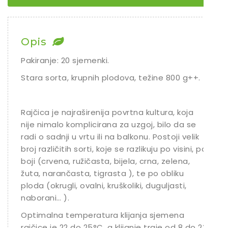
Chili
Ostalo sjeme
Opis
Pakiranje: 20 sjemenki.
Stara sorta, krupnih plodova, težine 800 g++.
Rajčica je najraširenija povrtna kultura, koja
nije nimalo komplicirana za uzgoj, bilo da se
radi o sadnji u vrtu ili na balkonu. Postoji velik
broj različitih sorti, koje se razlikuju po visini, po
boji (crvena, ružičasta, bijela, crna, zelena,
žuta, narančasta, tigrasta ), te po obliku
ploda (okrugli, ovalni, kruškoliki, duguljasti,
naborani… ).
Optimalna temperatura klijanja sjemena
rajčice je 22 do 25°C, a klijanje traje od 8 do 23