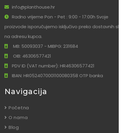
info@planthouse.hr
Radno vrijeme Pon - Pet : 9:00 - 17:00h Svoje
proizvode isporučujemo isključivo preko dostavnih službi
na adresu kupca.
MB: 50093037 - MIBPG: 231684
OIB: 46306577421
PDV ID (VAT number): HR46306577421
IBAN: HR0524070001100080358 OTP banka
Navigacija
Početna
O nama
Blog