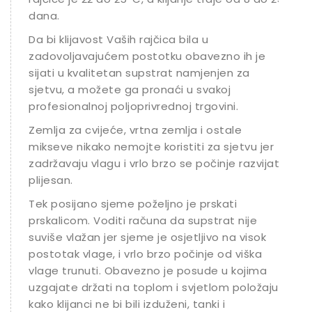
dana.
Da bi klijavost Vaših rajčica bila u
zadovoljavajućem postotku obavezno ih je
sijati u kvalitetan supstrat namjenjen za
sjetvu, a možete ga pronaći u svakoj
profesionalnoj poljoprivrednoj trgovini.
Zemlja za cvijeće, vrtna zemlja i ostale
mikseve nikako nemojte koristiti za sjetvu jer
zadržavaju vlagu i vrlo brzo se počinje razvijati
plijesan.
Tek posijano sjeme poželjno je prskati
prskalicom. Voditi računa da supstrat nije
suviše vlažan jer sjeme je osjetljivo na visok
postotak vlage, i vrlo brzo počinje od viška
vlage trunuti. Obavezno je posude u kojima
uzgajate držati na toplom i svjetlom položaju
kako klijanci ne bi bili izduženi, tanki i