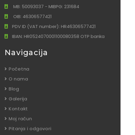
MB: 50093037 - MIBPG: 231684
OIB: 46306577421
PDV ID (VAT number): HR46306577421
IBAN: HR0524070001100080358 OTP banka
Navigacija
Početna
O nama
Blog
Galerija
Kontakt
Moj račun
Pitanja i odgovori