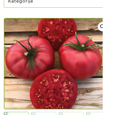
Kategorije
NOVO U PONUDI SADNICA
SADNICE
UKRASNO BILJE I TRAJNICE
GRMOVI/DRVEĆE
HIT SEZONE*** VRTNI SLJEZOVI
UKRASNE TRAVE
HORTENZIJE
LJEKOVITO I ZAČINSKO
VOĆE / BOBIČASTO VOĆE
Sjeme
Sjeme povrća
Rajčice