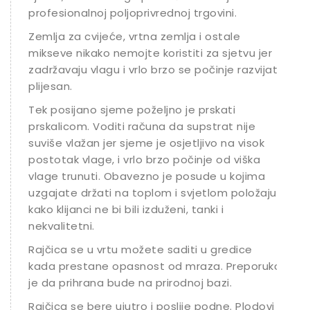
profesionalnoj poljoprivrednoj trgovini.
Zemlja za cvijeće, vrtna zemlja i ostale
mikseve nikako nemojte koristiti za sjetvu jer
zadržavaju vlagu i vrlo brzo se počinje razvijati
plijesan.
Tek posijano sjeme poželjno je prskati
prskalicom. Voditi računa da supstrat nije
suviše vlažan jer sjeme je osjetljivo na visok
postotak vlage, i vrlo brzo počinje od viška
vlage trunuti. Obavezno je posude u kojima
uzgajate držati na toplom i svjetlom položaju
kako klijanci ne bi bili izduženi, tanki i
nekvalitetni.
Rajčica se u vrtu možete saditi u gredice
kada prestane opasnost od mraza. Preporuka
je da prihrana bude na prirodnoj bazi.
Rajčica se bere ujutro i poslije podne. Plodovi