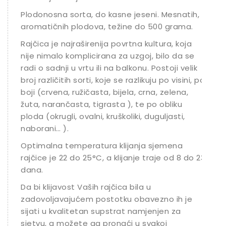
Plodonosna sorta, do kasne jeseni. Mesnatih,
aromatičnih plodova, težine do 500 grama.
Rajčica je najraširenija povrtna kultura, koja
nije nimalo komplicirana za uzgoj, bilo da se
radi o sadnji u vrtu ili na balkonu. Postoji velik
broj različitih sorti, koje se razlikuju po visini, po
boji (crvena, ružičasta, bijela, crna, zelena,
žuta, narančasta, tigrasta ), te po obliku
ploda (okrugli, ovalni, kruškoliki, duguljasti,
naborani… ).
Optimalna temperatura klijanja sjemena
rajčice je 22 do 25°C, a klijanje traje od 8 do 23
dana.
Da bi klijavost Vaših rajčica bila u
zadovoljavajućem postotku obavezno ih je
sijati u kvalitetan supstrat namjenjen za
sjetvu, a možete ga pronaći u svakoj