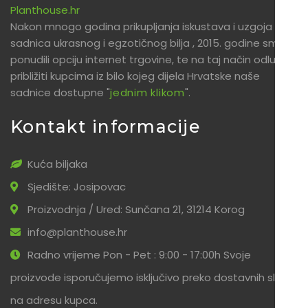
Planthouse.hr
Nakon mnogo godina prikupljanja iskustava i uzgoja
sadnica ukrasnog i egzotičnog bilja , 2015. godine smo
ponudili opciju internet trgovine, te na taj način odlučili
približiti kupcima iz bilo kojeg dijela Hrvatske naše
sadnice dostupne "
jednim klikom
".
Kontakt informacije
Kuća biljaka
Sjedište: Josipovac
Proizvodnja / Ured: Sunčana 21, 31214 Korog
info@planthouse.hr
Radno vrijeme Pon - Pet : 9:00 - 17:00h Svoje
proizvode isporučujemo isključivo preko dostavnih službi
na adresu kupca.