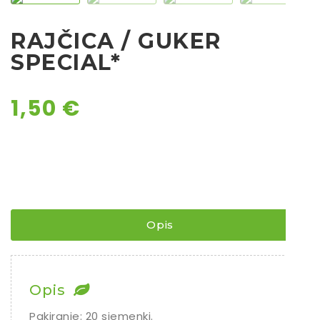
Chili
RAJČICA / GUKER
Ostalo sjeme
SPECIAL*
1,50
€
Opis
Opis
Pakiranje: 20 sjemenki.