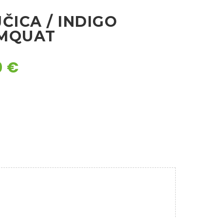
ČICA / INDIGO
MQUAT
0
€