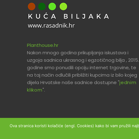
Planthouse.hr
Nakon mnogo godina prikupljanja iskustava i
uzgoja sadnica ukrasnog i egzotičnog bilja , 2015.
godine smo ponudili opciju internet trgovine, te
na taj način odlučili približiti kupcima iz bilo kojeg
dijela Hrvatske naše sadnice dostupne "
jednim
klikom
".
Ova stranica koristi kolačiće (engl. Cookies) kako bi vam pružili naj