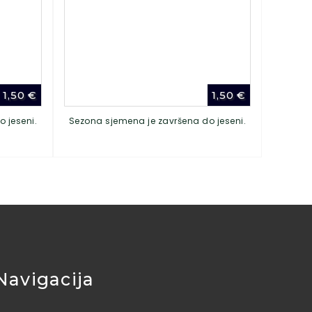
1,50
€
1,50
€
 jeseni.
Sezona sjemena je završena do jeseni.
Navigacija