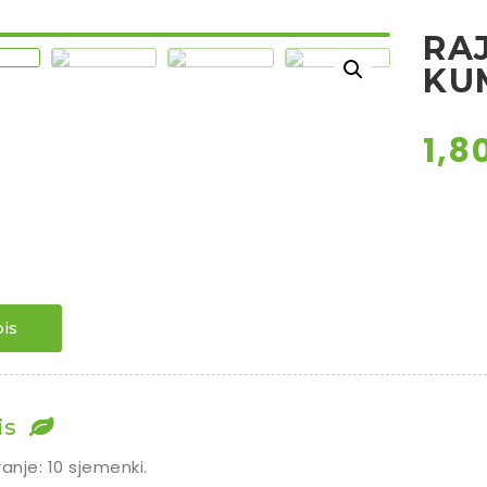
RAJ
KU
1,8
is
is
ranje: 10 sjemenki.