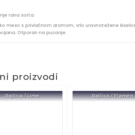
nje rana sorta.
ko meso s privlačnom aromom, vrlo uravnotežene kiselos
cijana. Otporan na pucanje.
čni proizvodi
Rajčica / Lime
Rajčica / Flamen