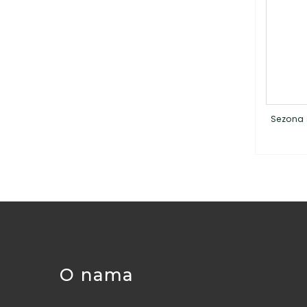
Sezona 
O nama