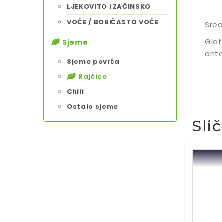
LJEKOVITO I ZAČINSKO
VOĆE / BOBIČASTO VOĆE
Sred
Glat
Sjeme
anto
Sjeme povrća
Rajčice
Chili
Ostalo sjeme
Sli