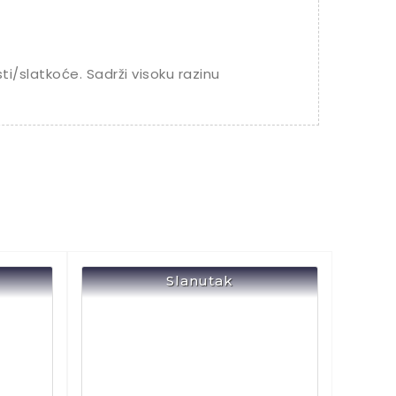
ti/slatkoće. S
adrži visoku razinu
Slanutak