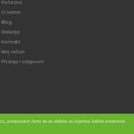
Početna
O nama
Blog
Galerija
Kontakt
Moj račun
Pitanja i odgovori
anicu, pretpostavit ćemo da se slažete sa Uvjetima Zaštite privatnosti