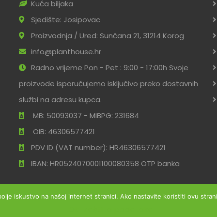
Kuća biljaka
Sjedište: Josipovac
Proizvodnja / Ured: Sunčana 21, 31214 Korog
info@planthouse.hr
Radno vrijeme Pon - Pet : 9:00 - 17:00h Svoje
proizvode isporučujemo isključivo preko dostavnih
službi na adresu kupca.
MB: 50093037 - MIBPG: 231684
OIB: 46306577421
PDV ID (VAT number): HR46306577421
IBAN: HR0524070001100080358 OTP banka
bolje iskustvo na našoj internet stranici. Ako nastavite koristiti ovu str
Ok
Zaštita podataka