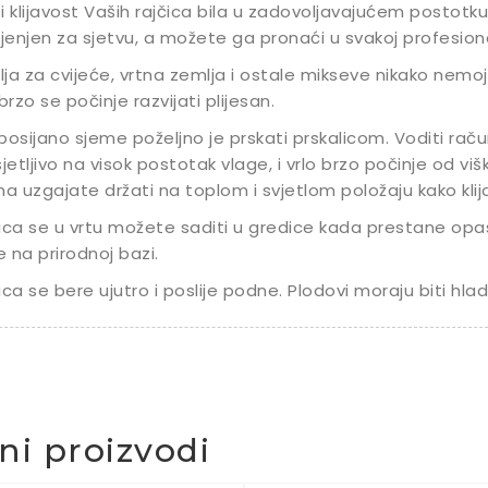
i klijavost Vaših rajčica bila u zadovoljavajućem postotku
enjen za sjetvu, a možete ga pronaći u svakoj profesional
ja za cvijeće, vrtna zemlja i ostale mikseve nikako nemojte
 brzo se počinje razvijati plijesan.
posijano sjeme poželjno je prskati prskalicom. Voditi raču
sjetljivo na visok postotak vlage, i vrlo brzo počinje od v
ma uzgajate držati na toplom i svjetlom položaju kako klijanc
ica se u vrtu možete saditi u gredice kada prestane opa
 na prirodnoj bazi.
ica se bere ujutro i poslije podne. Plodovi moraju biti hladn
čni proizvodi