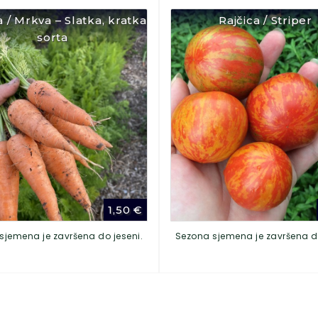
 / Mrkva – Slatka, kratka
Rajčica / Striper
sorta
1,50
€
sjemena je završena do jeseni.
Sezona sjemena je završena do