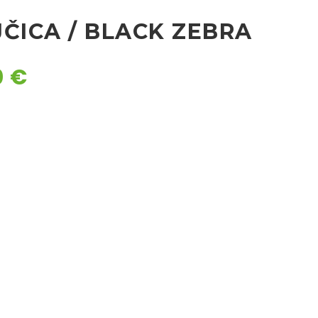
JČICA / BLACK ZEBRA
0
€