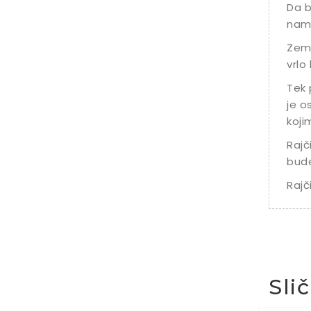
Da b
namj
Zeml
vrlo
Tek 
je o
koji
Rajč
bude
Rajč
Sli