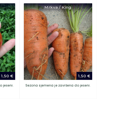
Mrkva / King
1,50
€
1,50
€
 jeseni.
Sezona sjemena je završena do jeseni.