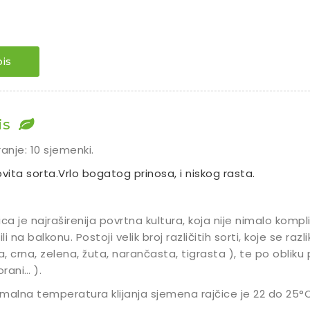
is
is
ranje: 10 sjemenki.
ovita sorta.Vrlo bogatog prinosa, i niskog rasta.
ica je najraširenija povrtna kultura, koja nije nimalo kompli
ili na balkonu. Postoji velik broj različitih sorti, koje se raz
la, crna, zelena, žuta, narančasta, tigrasta ), te po obliku pl
rani… ).
malna temperatura klijanja sjemena rajčice je 22 do 25°C,