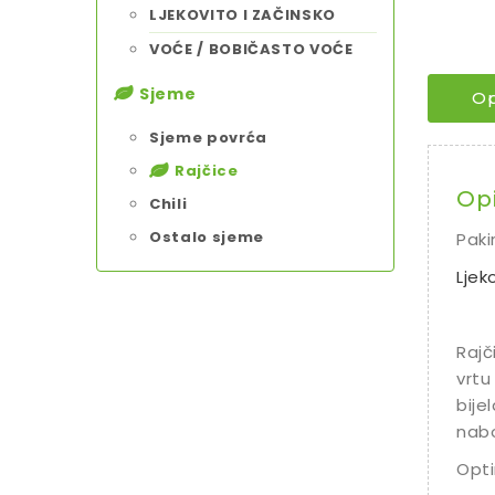
LJEKOVITO I ZAČINSKO
VOĆE / BOBIČASTO VOĆE
Sjeme
Op
Sjeme povrća
Rajčice
Op
Chili
Ostalo sjeme
Paki
Ljek
Rajč
vrtu 
bije
nabo
Opti