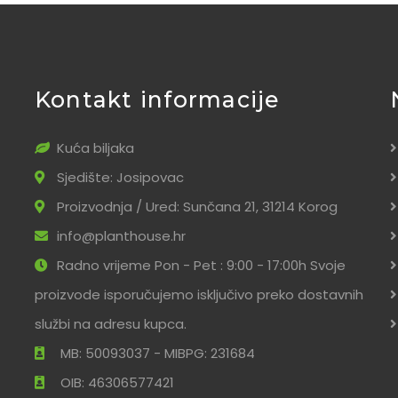
Kontakt informacije
Kuća biljaka
Sjedište: Josipovac
Proizvodnja / Ured: Sunčana 21, 31214 Korog
info@planthouse.hr
Radno vrijeme Pon - Pet : 9:00 - 17:00h Svoje
proizvode isporučujemo isključivo preko dostavnih
službi na adresu kupca.
MB: 50093037 - MIBPG: 231684
OIB: 46306577421