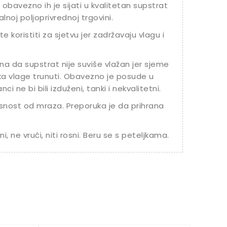
 obavezno ih je sijati u kvalitetan supstrat
noj poljoprivrednoj trgovini.
 koristiti za sjetvu jer zadržavaju vlagu i
na da supstrat nije suviše vlažan jer sjeme
iška vlage trunuti. Obavezno je posude u
i ne bi bili izduženi, tanki i nekvalitetni.
snost od mraza. Preporuka je da prihrana
i, ne vrući, niti rosni. Beru se s peteljkama.