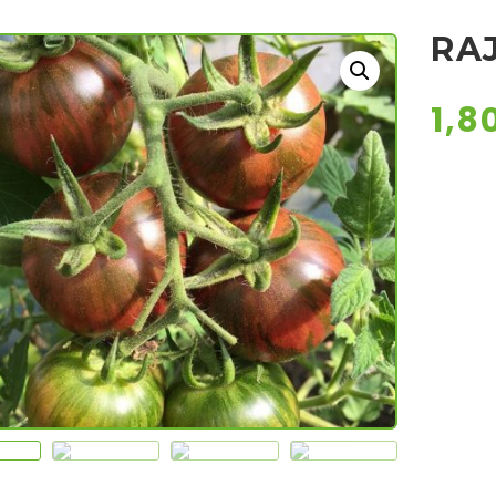
RA
1,8