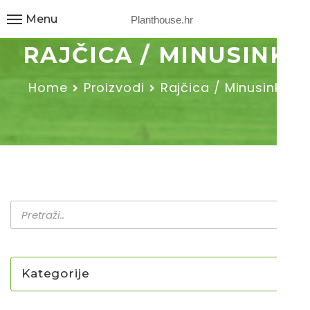
Menu
Planthouse.hr
RAJČICA / MINUSINK
Home
Proizvodi
Rajčica / Minusink
Kategorije
NOVO U PONUDI SADNICA