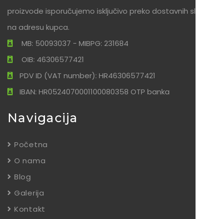
proizvode isporučujemo isključivo preko dostavnih službi
na adresu kupca.
MB: 50093037 - MIBPG: 231684
OIB: 46306577421
PDV ID (VAT number): HR46306577421
IBAN: HR0524070001100080358 OTP banka
Navigacija
Početna
O nama
Blog
Galerija
Kontakt