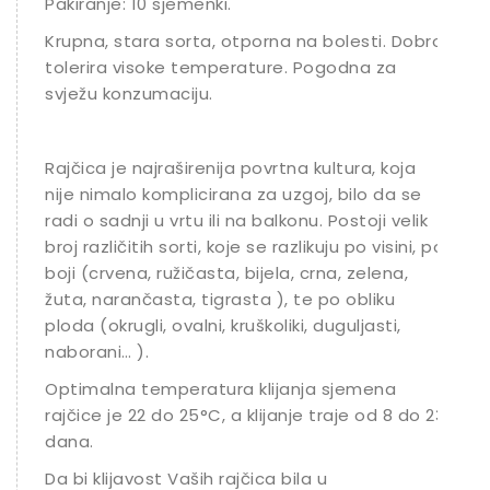
Pakiranje: 10 sjemenki.
Krupna, stara sorta, otporna na bolesti. Dobro
tolerira visoke temperature. Pogodna za
svježu konzumaciju.
Rajčica je najraširenija povrtna kultura, koja
nije nimalo komplicirana za uzgoj, bilo da se
radi o sadnji u vrtu ili na balkonu. Postoji velik
broj različitih sorti, koje se razlikuju po visini, po
boji (crvena, ružičasta, bijela, crna, zelena,
žuta, narančasta, tigrasta ), te po obliku
ploda (okrugli, ovalni, kruškoliki, duguljasti,
naborani… ).
Optimalna temperatura klijanja sjemena
rajčice je 22 do 25°C, a klijanje traje od 8 do 23
dana.
Da bi klijavost Vaših rajčica bila u