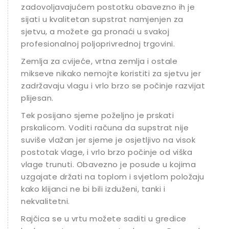
zadovoljavajućem postotku obavezno ih je
sijati u kvalitetan supstrat namjenjen za
sjetvu, a možete ga pronaći u svakoj
profesionalnoj poljoprivrednoj trgovini.
Zemlja za cvijeće, vrtna zemlja i ostale
mikseve nikako nemojte koristiti za sjetvu jer
zadržavaju vlagu i vrlo brzo se počinje razvijati
plijesan.
Tek posijano sjeme poželjno je prskati
prskalicom. Voditi računa da supstrat nije
suviše vlažan jer sjeme je osjetljivo na visok
postotak vlage, i vrlo brzo počinje od viška
vlage trunuti. Obavezno je posude u kojima
uzgajate držati na toplom i svjetlom položaju
kako klijanci ne bi bili izduženi, tanki i
nekvalitetni.
Rajčica se u vrtu možete saditi u gredice