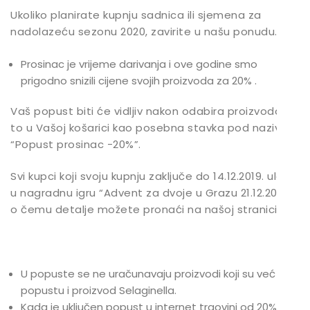
Ukoliko planirate kupnju sadnica ili sjemena za
nadolazeću sezonu 2020, zavirite u našu ponudu.
Prosinac je vrijeme darivanja i ove godine smo
prigodno snizili cijene svojih proizvoda za 20% .
Vaš popust biti će vidljiv nakon odabira proizvoda i
to u Vašoj košarici kao posebna stavka pod nazivom
“Popust prosinac -20%”.
Svi kupci koji svoju kupnju zaključe do 14.12.2019. ulaze
u nagradnu igru “Advent za dvoje u Grazu 21.12.2019.”
o čemu detalje možete pronaći na našoj stranici.
U popuste se ne uračunavaju proizvodi koji su već na
popustu i proizvod Selaginella.
Kada je uključen popust u internet trgovini od 20% na