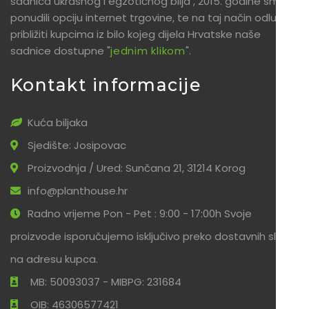
sadnica ukrasnog i egzotičnog bilja , 2015. godine smo
ponudili opciju internet trgovine, te na taj način odlučili
približiti kupcima iz bilo kojeg dijela Hrvatske naše
sadnice dostupne "
jednim klikom
".
Kontakt informacije
Kuća biljaka
Sjedište: Josipovac
Proizvodnja / Ured: Sunčana 21, 31214 Korog
info@planthouse.hr
Radno vrijeme Pon - Pet : 9:00 - 17:00h Svoje
proizvode isporučujemo isključivo preko dostavnih službi
na adresu kupca.
MB: 50093037 - MIBPG: 231684
OIB: 46306577421