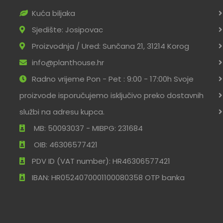
Kuća biljaka
Sjedište: Josipovac
Proizvodnja / Ured: Sunčana 21, 31214 Korog
info@planthouse.hr
Radno vrijeme Pon - Pet : 9:00 - 17:00h Svoje
proizvode isporučujemo isključivo preko dostavnih
službi na adresu kupca.
MB: 50093037 - MIBPG: 231684
OIB: 46306577421
PDV ID (VAT number): HR46306577421
IBAN: HR0524070001100080358 OTP banka