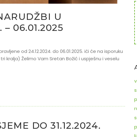
NARUDŽBI U
 – 06.01.2025
vljene od 24.12.2024. do 06.01.2025. ići će na isporuku
tri kralja) Želimo Vam Sretan Božić i uspješnu i veselu
v
s
p
r
s
JEME DO 31.12.2024.
p
l