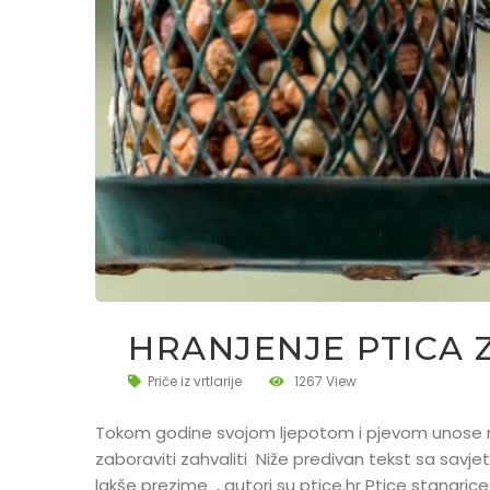
HRANJENJE PTICA Z
Priče iz vrtlarije
1267 View
Tokom godine svojom ljepotom i pjevom unose 
zaboraviti zahvaliti Niže predivan tekst sa sav
lakše prezime , autori su ptice.hr Ptice stanaric