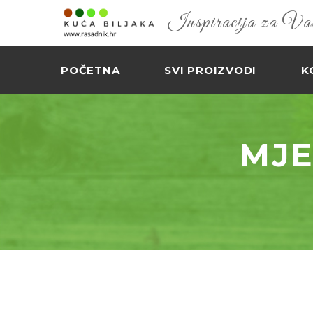
Inspiracija za Vaš 
POČETNA
SVI PROIZVODI
K
MJE