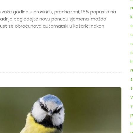
r
svake godine u prosincu, predsezoni, 15% popusta na
k
i sadnje pogledajte novu ponudu sjemena, možda
s
pust se obračunava automatski u košarici nakon
s
s
s
l
r
s
s
v
s
p
l
r