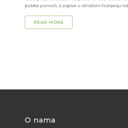
ljudske pomoći, a zapise o zimskom hranjenju nal
READ MORE
O nama