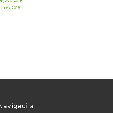
eljača 2019
žujak 2018
Navigacija