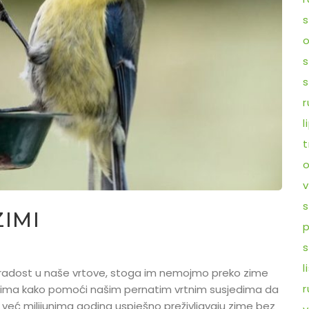
s
o
s
s
r
l
t
o
v
s
IMI
p
s
l
radost u naše vrtove, stoga im nemojmo preko zime
r
jetima kako pomoći našim pernatim vrtnim susjedima da
e već milijunima godina uspješno preživljavaju zime bez