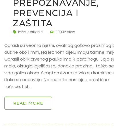
PREPOZNAVANJE,
PREVENCIJA I
ZAŠTITA
Priče iz vrtlarije
19932 View
Odrasli su veoma nježni, ovalnog gotovo prozirnog tijela,
dužine oko 1 mm. Na leđnom dijelu imaju tamne mrlje.
Odrasli oblik crvenog pauka ima 4 para nogu. Jaja su
mala, okrugla, bjeličasta, donekle prozirna i teško se
vide golim okom. Simptomi zaraze vrlo su karakteristični
i lako se uočavaju. Na licu lista nastaju klorostične
točkice. List…
READ MORE