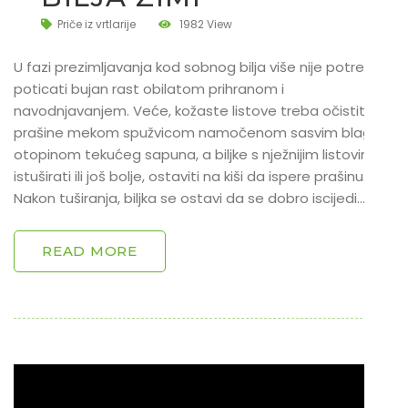
Priče iz vrtlarije
1982 View
U fazi prezimljavanja kod sobnog bilja više nije potrebno
poticati bujan rast obilatom prihranom i
navodnjavanjem. Veće, kožaste listove treba očistiti od
prašine mekom spužvicom namočenom sasvim blagom
otopinom tekućeg sapuna, a biljke s nježnijim listovima
istuširati ili još bolje, ostaviti na kiši da ispere prašinu.
Nakon tuširanja, biljka se ostavi da se dobro iscijedi…
READ MORE
Reproduktor
videozapisa