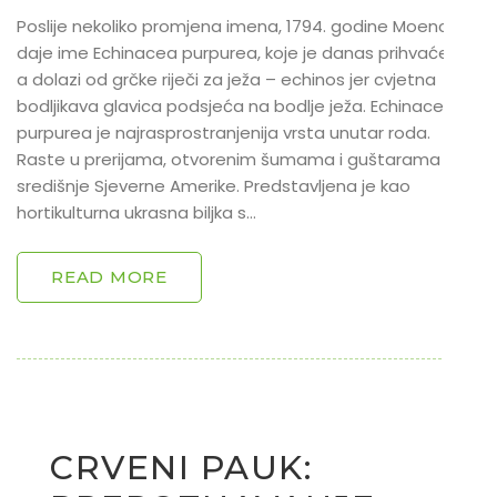
Poslije nekoliko promjena imena, 1794. godine Moench joj
daje ime Echinacea purpurea, koje je danas prihvaćeno,
a dolazi od grčke riječi za ježa – echinos jer cvjetna
bodljikava glavica podsjeća na bodlje ježa. Echinacea
purpurea je najrasprostranjenija vrsta unutar roda.
Raste u prerijama, otvorenim šumama i guštarama
središnje Sjeverne Amerike. Predstavljena je kao
hortikulturna ukrasna biljka s…
READ MORE
CRVENI PAUK: