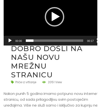
00:00
00:17
DOBRO DOŠLI NA
NAŠU NOVU
MREŽNU
STRANICU
Priče iz vrtlarije
2051 View
Nakon punih 5 godina imamo potpuno novu internet
stranicu, od sada prilagodljivu svim postojećim
uređajima. Više ne služi samo i isključivo za kupnju nego