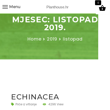
9
0
Menu
Planthouse.hr
MJESEC:
LISTOPAD
2019.
Home
2019
listopad
ECHINACEA
Priče iz vrtlarije
4296 View