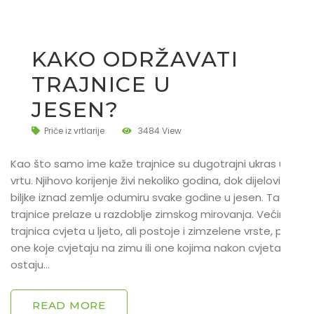
KAKO ODRŽAVATI
TRAJNICE U
JESEN?
Priče iz vrtlarije
3484 View
Kao što samo ime kaže trajnice su dugotrajni ukras u
vrtu. Njihovo korijenje živi nekoliko godina, dok dijelovi
biljke iznad zemlje odumiru svake godine u jesen. Tada
trajnice prelaze u razdoblje zimskog mirovanja. Većina
trajnica cvjeta u ljeto, ali postoje i zimzelene vrste, pa
one koje cvjetaju na zimu ili one kojima nakon cvjetanja
ostaju…
READ MORE