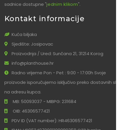
sadnice dostupne "
jednim klikom
".
Kontakt informacije
Kuća biljaka
Sjedište: Josipovac
Proizvodnja / Ured: Sunčana 21, 31214 Korog
info@planthouse.hr
Radno vrijeme Pon - Pet : 9:00 - 17:00h Svoje
proizvode isporučujemo isključivo preko dostavnih službi
na adresu kupca.
MB: 50093037 - MIBPG: 231684
OIB: 46306577421
PDV ID (VAT number): HR46306577421