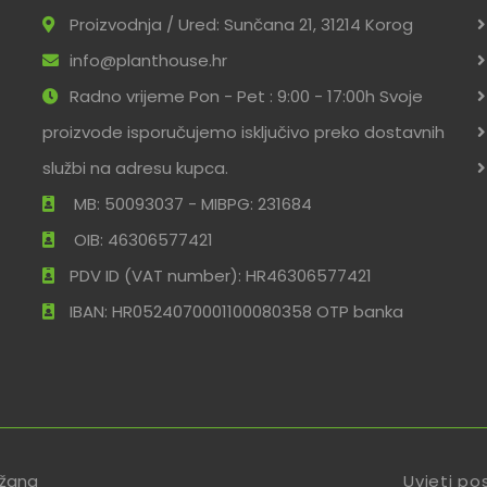
Proizvodnja / Ured: Sunčana 21, 31214 Korog
info@planthouse.hr
Radno vrijeme Pon - Pet : 9:00 - 17:00h Svoje
proizvode isporučujemo isključivo preko dostavnih
službi na adresu kupca.
MB: 50093037 - MIBPG: 231684
OIB: 46306577421
PDV ID (VAT number): HR46306577421
IBAN: HR0524070001100080358 OTP banka
ržana
Uvjeti po