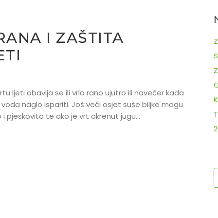
RANA I ZAŠTITA
ETI
vrtu ljeti obavlja se ili vrlo rano ujutro ili navečer kada
voda naglo ispariti. Još veći osjet suše biljke mogu
T
 i pjeskovito te ako je vrt okrenut jugu…
2