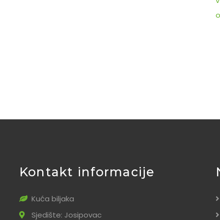
v
o
Kontakt informacije
Kuća biljaka
Sjedište: Josipovac