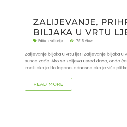
ZALIJEVANJE, PRIH
BILJAKA U VRTU LJ
Priče iz vrtlarije
7815 View
Zalijevanje biljaka u vrtu ljeti Zalijevanje biljaka u 
sunce zađe. Ako se zalijeva usred dana, onda će 
imati ako je tlo lagano, odnosno ako je više plitko
READ MORE