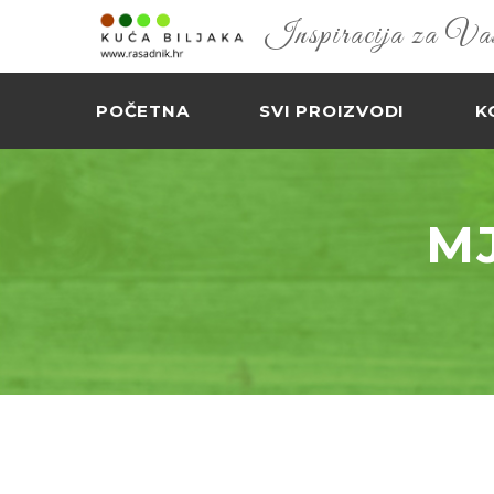
Inspiracija za Vaš 
POČETNA
SVI PROIZVODI
K
M