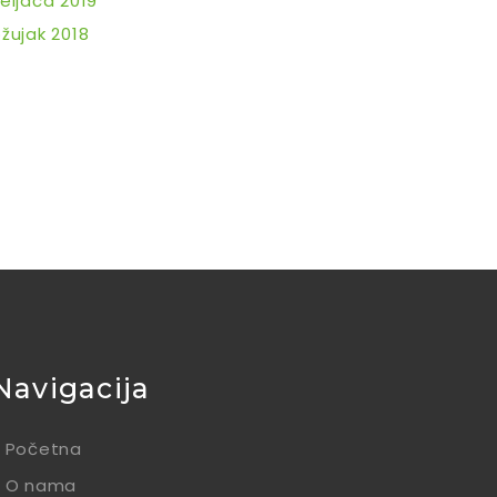
eljača 2019
žujak 2018
Navigacija
Početna
O nama