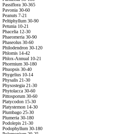
Passiflora 30-365
Pavonia 30-60
Peanuts 7-21
Peltiphyllum 30-90
Petunia 10-21
Phacelia 12-30
Phaeomeria 30-90
Phaseolus 30-60
Philodendron 30-120
Phlomis 14-42
Phlox-Annual 10-21
Phormium 30-180
Phuopsis 30-40
Phygelius 10-14
Physalis 21-30
Physostegia 21-30
Phytolacca 30-60
Pittosporum 30-60
Platycodon 15-30
Platystemon 14-30
Plumbago 25-30
Plumeria 30-180
Podolepis 21-30
Podophyllum 30-180
Polemonium 20-25