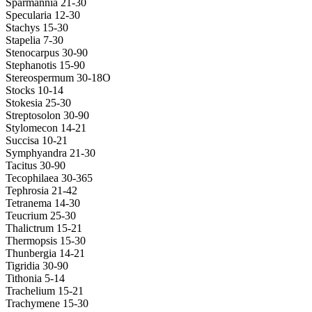
Sparmannia 21-30
Specularia 12-30
Stachys 15-30
Stapelia 7-30
Stenocarpus 30-90
Stephanotis 15-90
Stereospermum 30-18O
Stocks 10-14
Stokesia 25-30
Streptosolon 30-90
Stylomecon 14-21
Succisa 10-21
Symphyandra 21-30
Tacitus 30-90
Tecophilaea 30-365
Tephrosia 21-42
Tetranema 14-30
Teucrium 25-30
Thalictrum 15-21
Thermopsis 15-30
Thunbergia 14-21
Tigridia 30-90
Tithonia 5-14
Trachelium 15-21
Trachymene 15-30