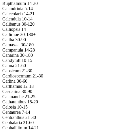
Bupthalmum 14-30
Calandrinia 5-14
Calceolaria 14-21
Calendula 10-14
Calibanus 30-120
Calliopsis 14
Callirhoe 30-180+
Caltha 30-90
Camassia 30-180
Campanula 14-28
Canarina 30-180
Candytuft 10-15
Canna 21-60
Capsicum 21-30
Cardiospermum 21-30
Carlina 30-60
Carthamus 12-18
Casuarina 30-90
Catananche 21-25
Catharanthus 15-20
Celosia 10-15
Centaurea 7-14
Centranthus 21-30
Cephalaria 21-60
Cephalilitrum 14-21