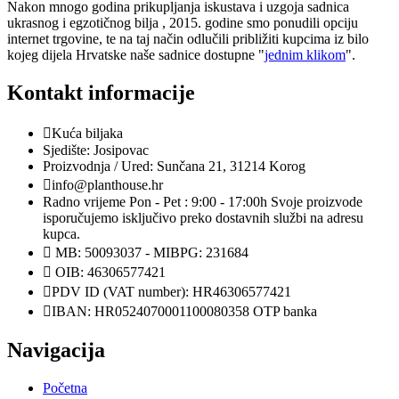
Nakon mnogo godina prikupljanja iskustava i uzgoja sadnica
ukrasnog i egzotičnog bilja , 2015. godine smo ponudili opciju
internet trgovine, te na taj način odlučili približiti kupcima iz bilo
kojeg dijela Hrvatske naše sadnice dostupne "
jednim klikom
".
Kontakt informacije
Kuća biljaka
Sjedište: Josipovac
Proizvodnja / Ured: Sunčana 21, 31214 Korog
info@planthouse.hr
Radno vrijeme Pon - Pet : 9:00 - 17:00h Svoje proizvode
isporučujemo isključivo preko dostavnih službi na adresu
kupca.
MB: 50093037 - MIBPG: 231684
OIB: 46306577421
PDV ID (VAT number): HR46306577421
IBAN: HR0524070001100080358 OTP banka
Navigacija
Početna