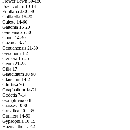
Flower Lawn 30-180
Foeniculum 10-14
Fritillaria 330-540
Gaillardia 15-20
Galega 14-60
Galtonia 15-20
Gardenia 25-30
Gaura 14-30
Gazania 8-21
Gentianopsis 21-30
Geranium 3-21
Gerbera 15-25
Geum 21-28+
Gilia 17
Glaucidium 30-90
Glaucium 14-21
Gloriosa 30
Gnaphalium 14-21
Godetia 7-14
Gomphrena 6-8
Grasses 10-90
Grevillea 20 – 35
Gunnera 14-60
Gypsophila 10-15
Haemanthus 7-42