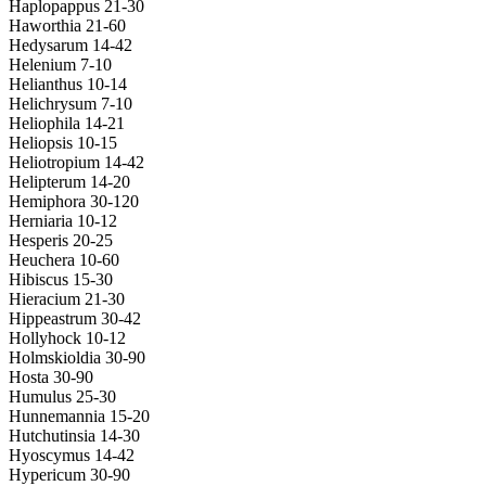
Haplopappus 21-30
Haworthia 21-60
Hedysarum 14-42
Helenium 7-10
Helianthus 10-14
Helichrysum 7-10
Heliophila 14-21
Heliopsis 10-15
Heliotropium 14-42
Helipterum 14-20
Hemiphora 30-120
Herniaria 10-12
Hesperis 20-25
Heuchera 10-60
Hibiscus 15-30
Hieracium 21-30
Hippeastrum 30-42
Hollyhock 10-12
Holmskioldia 30-90
Hosta 30-90
Humulus 25-30
Hunnemannia 15-20
Hutchutinsia 14-30
Hyoscymus 14-42
Hypericum 30-90