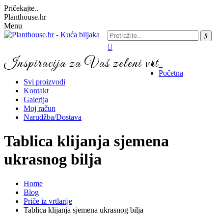
Pričekajte..
Planthouse.hr
Menu
Inspiracija za Vaš zeleni vrt
–
Početna
Svi proizvodi
Kontakt
Galerija
Moj račun
Narudžba/Dostava
Tablica klijanja sjemena
ukrasnog bilja
Home
Blog
Priče iz vrtlarije
Tablica klijanja sjemena ukrasnog bilja