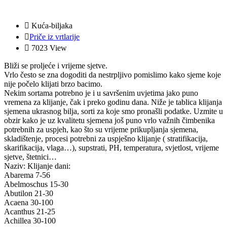
Kuća-biljaka
Priče iz vrtlarije
7023 View
Bliži se proljeće i vrijeme sjetve.
Vrlo često se zna dogoditi da nestrpljivo pomislimo kako sjeme koje
nije počelo klijati brzo bacimo.
Nekim sortama potrebno je i u savršenim uvjetima jako puno
vremena za klijanje, čak i preko godinu dana. Niže je tablica klijanja
sjemena ukrasnog bilja, sorti za koje smo pronašli podatke. Uzmite u
obzir kako je uz kvalitetu sjemena još puno vrlo važnih čimbenika
potrebnih za uspjeh, kao što su vrijeme prikupljanja sjemena,
skladištenje, procesi potrebni za uspješno klijanje ( stratifikacija,
skarifikacija, vlaga…), supstrati, PH, temperatura, svjetlost, vrijeme
sjetve, štetnici…
Naziv: Klijanje dani:
Abarema 7-56
Abelmoschus 15-30
Abutilon 21-30
Acaena 30-100
Acanthus 21-25
Achillea 30-100