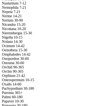
Nasturtium 7-12
Nemophila 7-21
Nepeta 7-21
Nerine 14-21
Nerium 30-90
Nicandra 15-20
Nicotiana 10-20
Nierembergia 15-30
Nigella 10-15
Nolana 14-30
Ocimum 14-42
Oenothera 15-30
Omphalodes 14-42
Onopordon 30-60
Onosma 30-60
Orchid 90-365
Orchis 90-365
Orphium 21-42
Osteospermum 10-15
Oxalis 14-60
Pachypodium 30-180
Paeonia 365+
Palms 60-180
Papaver 10-30
Parnassia 30-180