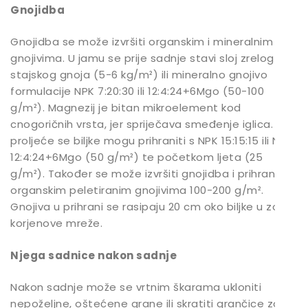
Gnojidba
Gnojidba se može izvršiti organskim i mineralnim
gnojivima. U jamu se prije sadnje stavi sloj zrelog
stajskog gnoja (5-6 kg/m²) ili mineralno gnojivo
formulacije NPK 7:20:30 ili 12:4:24+6Mgo (50-100
g/m²). Magnezij je bitan mikroelement kod
cnogoričnih vrsta, jer spriječava smeđenje iglica. U
proljeće se biljke mogu prihraniti s NPK 15:15:15 ili NPK
12:4:24+6Mgo (50 g/m²) te početkom ljeta (25
g/m²). Također se može izvršiti gnojidba i prihrana
organskim peletiranim gnojivima 100-200 g/m².
Gnojiva u prihrani se rasipaju 20 cm oko biljke u zoni
korjenove mreže.
Njega sadnice nakon sadnje
Nakon sadnje može se vrtnim škarama ukloniti
nepoželjne, oštećene grane ili skratiti grančice za