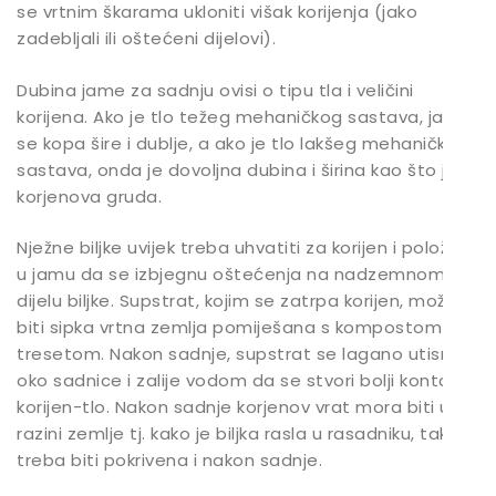
se vrtnim škarama ukloniti višak korijenja (jako
zadebljali ili oštećeni dijelovi).
Dubina jame za sadnju ovisi o tipu tla i veličini
korijena. Ako je tlo težeg mehaničkog sastava, jama
se kopa šire i dublje, a ako je tlo lakšeg mehaničkog
sastava, onda je dovoljna dubina i širina kao što je
korjenova gruda.
Nježne biljke uvijek treba uhvatiti za korijen i položiti
u jamu da se izbjegnu oštećenja na nadzemnom
dijelu biljke. Supstrat, kojim se zatrpa korijen, može
biti sipka vrtna zemlja pomiješana s kompostom ili
tresetom. Nakon sadnje, supstrat se lagano utisne
oko sadnice i zalije vodom da se stvori bolji kontakt
korijen-tlo. Nakon sadnje korjenov vrat mora biti u
razini zemlje tj. kako je biljka rasla u rasadniku, tako
treba biti pokrivena i nakon sadnje.