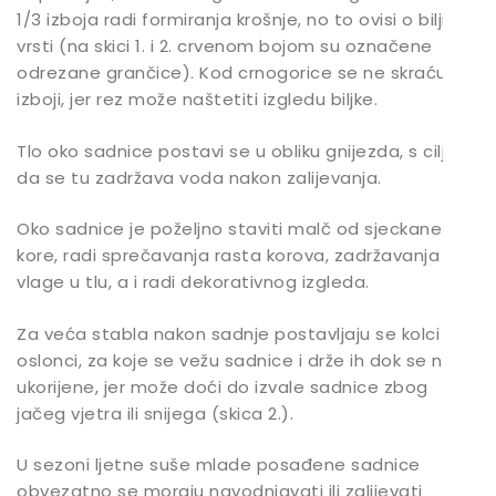
1/3 izboja radi formiranja krošnje, no to ovisi o biljnoj
vrsti (na skici 1. i 2. crvenom bojom su označene
odrezane grančice). Kod crnogorice se ne skraćuju
izboji, jer rez može naštetiti izgledu biljke.
Tlo oko sadnice postavi se u obliku gnijezda, s ciljem
da se tu zadržava voda nakon zalijevanja.
Oko sadnice je poželjno staviti malč od sjeckane
kore, radi sprečavanja rasta korova, zadržavanja
vlage u tlu, a i radi dekorativnog izgleda.
Za veća stabla nakon sadnje postavljaju se kolci kao
oslonci, za koje se vežu sadnice i drže ih dok se ne
ukorijene, jer može doći do izvale sadnice zbog
jačeg vjetra ili snijega (skica 2.).
U sezoni ljetne suše mlade posađene sadnice
obvezatno se moraju navodnjavati ili zalijevati