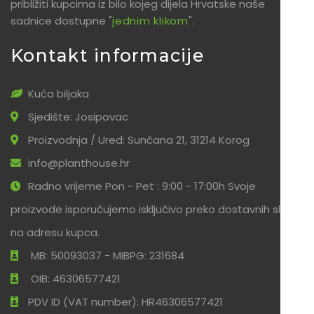
približiti kupcima iz bilo kojeg dijela Hrvatske naše
sadnice dostupne "
jednim klikom
".
Kontakt informacije
Kuća biljaka
Sjedište: Josipovac
Proizvodnja / Ured: Sunčana 21, 31214 Korog
info@planthouse.hr
Radno vrijeme Pon - Pet : 9:00 - 17:00h Svoje
proizvode isporučujemo isključivo preko dostavnih službi
na adresu kupca.
MB: 50093037 - MIBPG: 231684
OIB: 46306577421
PDV ID (VAT number): HR46306577421