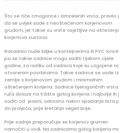
Što se tiče crnogorice i zimzelenih vrsta, pravilo je
da se uvijek sade s neoštećenom korjenovom
grudom, jer takve su vrste osjetljive na oštećenje
korjenova sustava.
Rasadnici nude biljke u kontejnerima ili PVC loncima
pa se takve sadnice mogu saditi tijekom cijele
godine, za razliku od sadnica koje su uzgojene na
otvorenim površinama. Takve sadnice se vade iz
zemlje s korjenovom grudom i minimalnim
oštećenjem korijena. Sadnice bjelogoričnih vrsta i
ruža dolaze na tržište golog korijena i najbolje ih je
saditi od jeseni, odnosno nakon opadanja lista pa
do proljeća, prije kretanja vegetacije.
Prije sadnje preporučuje se korjenov grumen
namočiti u vodi. Na sadnicama golog korijena može