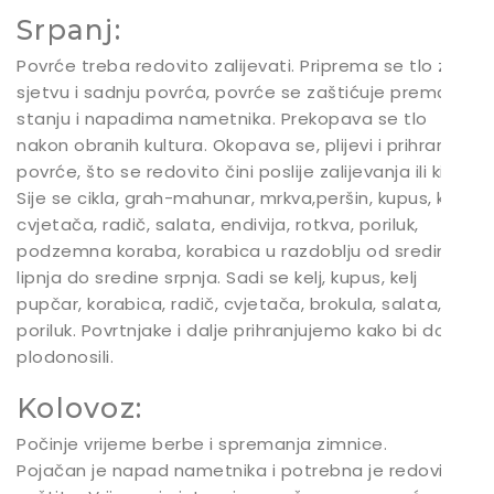
Srpanj:
Povrće treba redovito zalijevati. Priprema se tlo za
sjetvu i sadnju povrća, povrće se zaštićuje prema
stanju i napadima nametnika. Prekopava se tlo
nakon obranih kultura. Okopava se, plijevi i prihranjuje
povrće, što se redovito čini poslije zalijevanja ili kiše.
Sije se cikla, grah-mahunar, mrkva,peršin, kupus, kelj,
cvjetača, radič, salata, endivija, rotkva, poriluk,
podzemna koraba, korabica u razdoblju od sredine
lipnja do sredine srpnja. Sadi se kelj, kupus, kelj
pupčar, korabica, radič, cvjetača, brokula, salata,
poriluk. Povrtnjake i dalje prihranjujemo kako bi dobro
plodonosili.
Kolovoz:
Počinje vrijeme berbe i spremanja zimnice.
Pojačan je napad nametnika i potrebna je redovita