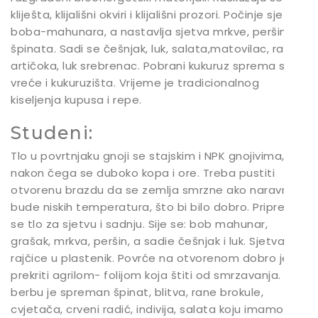
kliješta, klijališni okviri i klijališni prozori. Počinje sjetva
boba-mahunara, a nastavlja sjetva mrkve, peršina i
špinata. Sadi se češnjak, luk, salata,matovilac, radič,
artičoka, luk srebrenac. Pobrani kukuruz sprema se u
vreće i kukuruzišta. Vrijeme je tradicionalnog
kiseljenja kupusa i repe.
Studeni:
Tlo u povrtnjaku gnoji se stajskim i NPK gnojivima,
nakon čega se duboko kopa i ore. Treba pustiti
otvorenu brazdu da se zemlja smrzne ako naravno
bude niskih temperatura, što bi bilo dobro. Priprema
se tlo za sjetvu i sadnju. Sije se: bob mahunar,
grašak, mrkva, peršin, a sadie češnjak i luk. Sjetva
rajčice u plastenik. Povrće na otvorenom dobro je
prekriti agrilom- folijom koja štiti od smrzavanja. Za
berbu je spreman špinat, blitva, rane brokule,
cvjetača, crveni radić, indivija, salata koju imamo