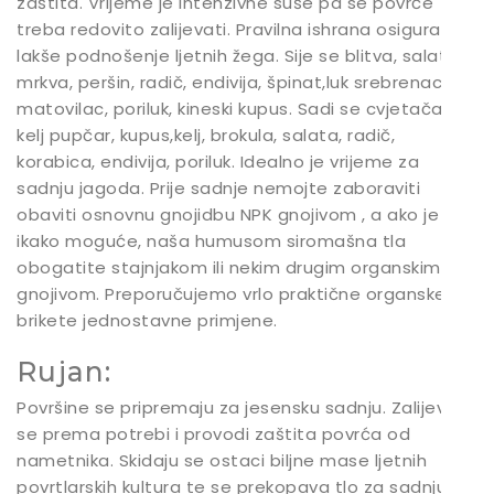
zaštita. Vrijeme je intenzivne suše pa se povrće
treba redovito zalijevati. Pravilna ishrana osigurava
lakše podnošenje ljetnih žega. Sije se blitva, salata,
mrkva, peršin, radič, endivija, špinat,luk srebrenac,
matovilac, poriluk, kineski kupus. Sadi se cvjetača,
kelj pupčar, kupus,kelj, brokula, salata, radič,
korabica, endivija, poriluk. Idealno je vrijeme za
sadnju jagoda. Prije sadnje nemojte zaboraviti
obaviti osnovnu gnojidbu NPK gnojivom , a ako je
ikako moguće, naša humusom siromašna tla
obogatite stajnjakom ili nekim drugim organskim
gnojivom. Preporučujemo vrlo praktične organske
brikete jednostavne primjene.
Rujan:
Površine se pripremaju za jesensku sadnju. Zalijeva
se prema potrebi i provodi zaštita povrća od
nametnika. Skidaju se ostaci biljne mase ljetnih
povrtlarskih kultura te se prekopava tlo za sadnju