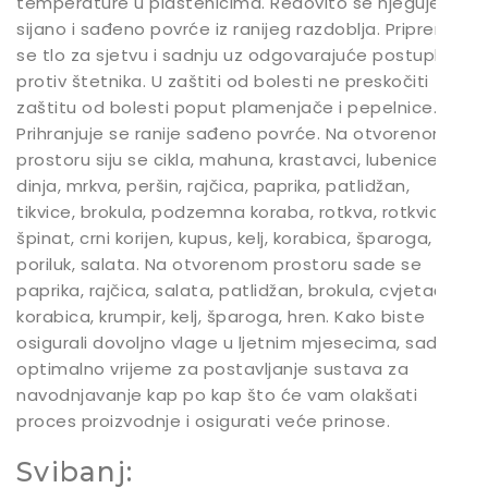
temperature u plastenicima. Redovito se njeguje
sijano i sađeno povrće iz ranijeg razdoblja. Priprema
se tlo za sjetvu i sadnju uz odgovarajuće postupke
protiv štetnika. U zaštiti od bolesti ne preskočiti
zaštitu od bolesti poput plamenjače i pepelnice.
Prihranjuje se ranije sađeno povrće. Na otvorenom
prostoru siju se cikla, mahuna, krastavci, lubenice,
dinja, mrkva, peršin, rajčica, paprika, patlidžan,
tikvice, brokula, podzemna koraba, rotkva, rotkvica,
špinat, crni korijen, kupus, kelj, korabica, šparoga,
poriluk, salata. Na otvorenom prostoru sade se
paprika, rajčica, salata, patlidžan, brokula, cvjetača,
korabica, krumpir, kelj, šparoga, hren. Kako biste
osigurali dovoljno vlage u ljetnim mjesecima, sada je
optimalno vrijeme za postavljanje sustava za
navodnjavanje kap po kap što će vam olakšati
proces proizvodnje i osigurati veće prinose.
Svibanj: