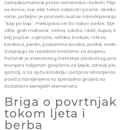
češnjaka,mahune protiv nametnika i bolesti. Plijeve
se korovi, sve više treba zalijevati povrće. Ukoliko još
niste, poželjno je postaviti sustav navodnjavanja
“kap po kap”. Prekopava se tlo nakon berbe. Sije se
cikla, grah mahunar, mrkva, salata, radič, kupus, kelj,
kelj pupčar, cvjetača, raštika, brokula, rotkva,
korabica, peršin, podzemna koraba, poriluk, endivija.
Zasjenjuju se rasadnici mrežama za zasjenu.
Početak je intenzivnog tretiranja plodovitog povrća i
krumpira folijarnim gnojivima za ljepši, zdraviji plod i
gomolj, a za opću kondiciju i potporu ishranjenosti
povrća namijenjena su specijalna gnojiva sa
dodatkom kemijskih elemenata.
Briga o povrtnjaku
tokom ljeta i
berba