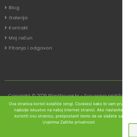
Blog
Galerija
Kontakt
Moj račun
Pitanja i odgovori
Copyright © 2026 Planthouse.hr - Sva prava pridržana
Ova stranica koristi kolačiće (engl. Cookies) kako bi vam pružili
Uvjeti poslovanja
Reklamacije
Zaštita podataka
najbolje iskustvo na našoj internet stranici. Ako nastavite
koristiti ovu stranicu, pretpostavit ćemo da se slažete sa
Izjava o sigurnosti online plaćanja
Uvjetima Zaštite privatnosti
Obrazac za jednostrani raskid ugovora
Ok
Zaštita podataka