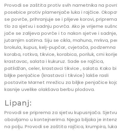
Provodi se zaštita protiv svih nametnika na povrću,
posebice protiv plamenjače luka i rajčice. Okopava
se povrće, prihranjuje se i plijeve korovi, priprema se
tlo za sjetvu i sadnju povrća. Ako je vrijeme sušno,
jače se zalijeva povrće i to nakon sjetve i sadnje, u
jutarnjim satima. Siju se cikla, mahuna, mrkva, peršin,
brokula, kupus, kelj-pupčar, cvjetača, podzemna
koraba, rotkva, tikvice, korabica, poriluk, crni korijen,
krastavac, salata i kukuruz. Sade se rajčica,
patlidžan, celer, krastavci tikvice , salata. Kako bi
biljke penjačice (krastavci i tikvice) lakše rasli
postavite Marnet mrežicu za biljke penjačice koja
kasnije uvelike olakšava berbu plodova.
Lipanj:
Provodi se priprema za sjetvu kupusnjača. Sjetvu
obavljamo u kontejnerima. Njega biljaka je intenzivna
na polju. Provodi se zaštita rajčica, krumpira, luka,