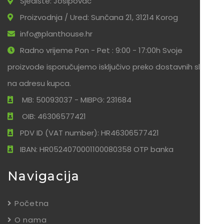
Sjedište: Josipovac
Proizvodnja / Ured: Sunčana 21, 31214 Korog
info@planthouse.hr
Radno vrijeme Pon - Pet : 9:00 - 17:00h Svoje
proizvode isporučujemo isključivo preko dostavnih službi
na adresu kupca.
MB: 50093037 - MIBPG: 231684
OIB: 46306577421
PDV ID (VAT number): HR46306577421
IBAN: HR0524070001100080358 OTP banka
Navigacija
Početna
O nama