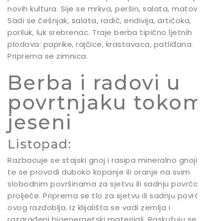
novih kultura. Sije se mrkva, peršin, salata, matovilac.
Sadi se češnjak, salata, radič, endivija, artičoka,
poriluk, luk srebrenac. Traje berba tipično ljetnih
plodova: paprike, rajčice, krastavaca, patliđana.
Priprema se zimnica.
Berba i radovi u
povrtnjaku tokom
jeseni
Listopad:
Razbacuje se stajski gnoj i rasipa mineralno gnojivo
te se provodi duboko kopanje ili oranje na svim
slobodnim površinama za sjetvu ili sadnju povrća u
proljeće. Priprema se tlo za sjetvu ili sadnju povrća
ovog razdoblja. Iz klijališta se vadi zemlja i
razgrađeni bioenergetski materijali. Raskužuju se