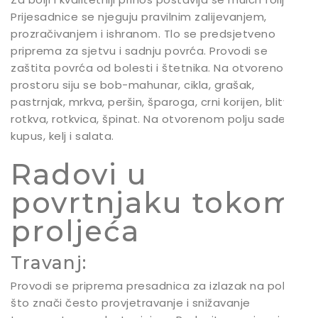
Prijesadnice se njeguju pravilnim zalijevanjem,
prozračivanjem i ishranom. Tlo se predsjetveno
priprema za sjetvu i sadnju povrća. Provodi se
zaštita povrća od bolesti i štetnika. Na otvorenom
prostoru siju se bob-mahunar, cikla, grašak,
pastrnjak, mrkva, peršin, šparoga, crni korijen, blitva,
rotkva, rotkvica, špinat. Na otvorenom polju sade se
kupus, kelj i salata.
Radovi u
povrtnjaku tokom
proljeća
Travanj:
Provodi se priprema presadnica za izlazak na polje
što znači često provjetravanje i snižavanje