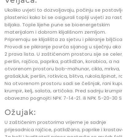
Veljača:
Ukoliko uvjeti to dozvoljavaju, počinju se postavljati
plastenici kako bi se osigurali topliji uvjeti za rast
biljaka. Tople lijehe pune se bioenergetskim
materijalom i dobrom klijališnom zemljom.
Pripremaju se klijališta za sjetvu i pikiranje biljčica.
Provodi se pikiranje povrća sijanog u siječnju ako ima
2 prava lista. U zaštićenom prostoru sije se celer,
peršin, rajčica, paprika, patlidžan, korabica, a na
otvorenom prostoru bob-mahunar, cikla, mrkva,
grašak,luk, peršin, rotkvica, blitva, rukola,špinat, radić.
Na otvorenom prostoru sadi se češnjak, rani kupus,
krumpir, kelj, salata, artičoka. Pred sadnju krumpira
obavezno pognojiti NPK 7-14-21. ili NPK 5-20-30 S.
Ožujak:
U zaštićenim prostorima vrijeme je sadnje
prijesadnica rajčice, patlidžana, paprike i krastavaca.
Za bolji i kvalitetniji prinos postavlja se mulch folija.