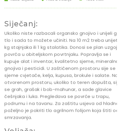
Siječanj:
Ukoliko niste razbacali organsko gnojivo i unijeli ga u
tlo i sada to možete učiniti. Na 10 m2 treba unijeti 30
kg stajnjaka ili 1 kg stalatika. Donosi se plan uzgoja
povrća u obiteljskom povrtnjaku. Popravlja se i
kupuje alat i inventar, kvalitetno sjeme, mineralna
gnojiva i pesticidi. U zaštićenom prostoru sije se
sjeme cvjetače, kelja, kupusa, brokule i salate. Na
otvorenom prostoru, ukoliko to teren dopušta, sije
se grah, grašak i bob-mahunar, a sade glavice
češnjaka i luka. Pregledava se povrće u trapu,
podrumu i na tavanu. Za zaštitu usjeva od hladnoće
poželjno je pokriti tlo agrilnom folijom koja štiti od
smrzavanja.