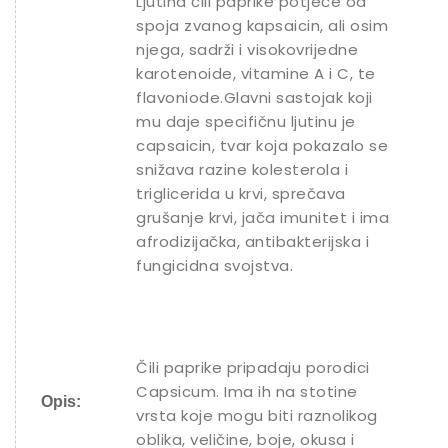
Ljutina čili paprike potječe od
spoja zvanog kapsaicin, ali osim
njega, sadrži i visokovrijedne
karotenoide, vitamine A i C, te
flavoniode.Glavni sastojak koji
mu daje specifičnu ljutinu je
capsaicin, tvar koja pokazalo se
snižava razine kolesterola i
triglicerida u krvi, sprečava
grušanje krvi, jača imunitet i ima
afrodizijačka, antibakterijska i
fungicidna svojstva.
Čili paprike pripadaju porodici
Capsicum. Ima ih na stotine
Opis:
vrsta koje mogu biti raznolikog
oblika, veličine, boje, okusa i