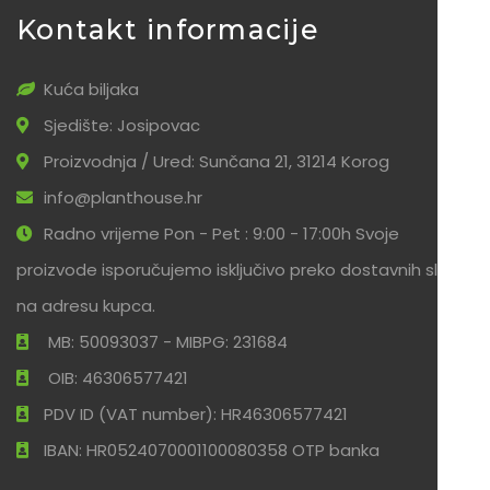
Kontakt informacije
Kuća biljaka
Sjedište: Josipovac
Proizvodnja / Ured: Sunčana 21, 31214 Korog
info@planthouse.hr
Radno vrijeme Pon - Pet : 9:00 - 17:00h Svoje
proizvode isporučujemo isključivo preko dostavnih službi
na adresu kupca.
MB: 50093037 - MIBPG: 231684
OIB: 46306577421
PDV ID (VAT number): HR46306577421
IBAN: HR0524070001100080358 OTP banka