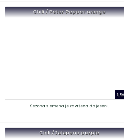
Chili / Peter Pepper orange
1,90
€
Sezona sjemena je završena do jeseni.
Chili / Jalapeno purple