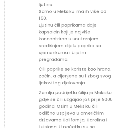
ljutine.
Samo u Meksiku ima ih više od
150.
Ljutinu čili paprikama daje
kapsaicin koji je najviše
koncentriran u unutarnjem
središnjem dijelu paprika sa
sjemenkama i bijelim
pregradama.
Čili paprike se koriste kao hrana,
začin, a cijenjene su i zbog svog
ljekovitog djelovanja.
Zemlja podrijetla čilija je Meksiko
gdje se čili uzgajao još prije 9000
godina. Osim u Meksiku čili
odlično uspijeva u američkim
državama Kalifornija, Karolina i
Luisiana. U početku su se