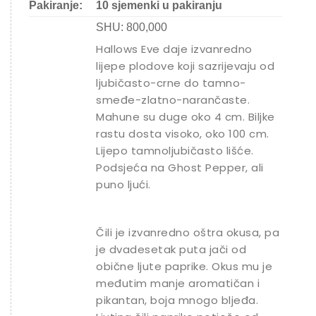
Pakiranje:
10 sjemenki u pakiranju
SHU: 800,000
Hallows Eve daje izvanredno
lijepe plodove koji sazrijevaju od
ljubičasto-crne do tamno-
smeđe-zlatno-narančaste.
Mahune su duge oko 4 cm. Biljke
rastu dosta visoko, oko 100 cm.
Lijepo tamnoljubičasto lišće.
Podsjeća na Ghost Pepper, ali
puno ljući.
Čili je izvanredno oštra okusa, pa
je dvadesetak puta jači od
obične ljute paprike. Okus mu je
međutim manje aromatičan i
pikantan, boja mnogo bljeđa.