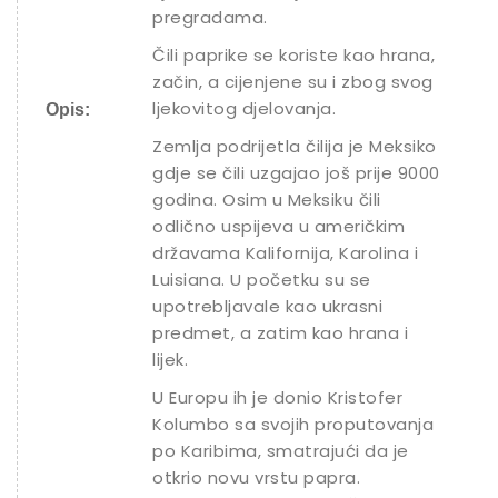
pregradama.
Čili paprike se koriste kao hrana,
začin, a cijenjene su i zbog svog
ljekovitog djelovanja.
Opis:
Zemlja podrijetla čilija je Meksiko
gdje se čili uzgajao još prije 9000
godina. Osim u Meksiku čili
odlično uspijeva u američkim
državama Kalifornija, Karolina i
Luisiana. U početku su se
upotrebljavale kao ukrasni
predmet, a zatim kao hrana i
lijek.
U Europu ih je donio Kristofer
Kolumbo sa svojih proputovanja
po Karibima, smatrajući da je
otkrio novu vrstu papra.