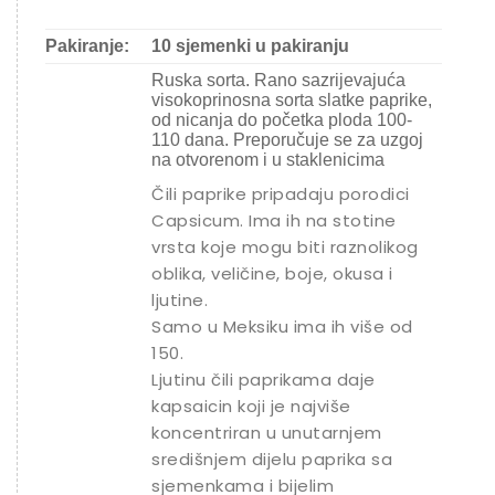
Pakiranje:
10 sjemenki u pakiranju
Ruska sorta. Rano sazrijevajuća
visokoprinosna sorta slatke paprike,
od nicanja do početka ploda 100-
110 dana. Preporučuje se za uzgoj
na otvorenom i u staklenicima
Čili paprike pripadaju porodici
Capsicum. Ima ih na stotine
vrsta koje mogu biti raznolikog
oblika, veličine, boje, okusa i
ljutine.
Samo u Meksiku ima ih više od
150.
Ljutinu čili paprikama daje
kapsaicin koji je najviše
koncentriran u unutarnjem
središnjem dijelu paprika sa
sjemenkama i bijelim