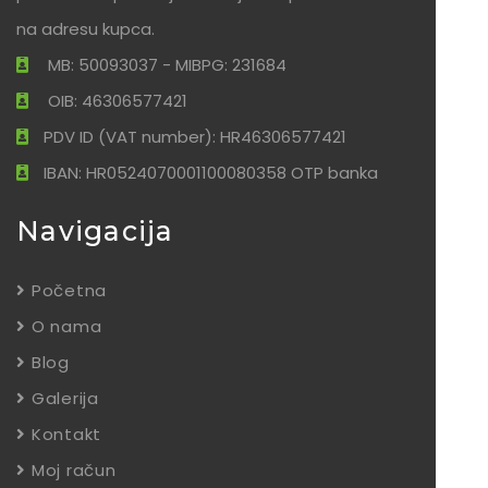
na adresu kupca.
MB: 50093037 - MIBPG: 231684
OIB: 46306577421
PDV ID (VAT number): HR46306577421
IBAN: HR0524070001100080358 OTP banka
Navigacija
Početna
O nama
Blog
Galerija
Kontakt
Moj račun