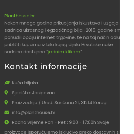
Planthouse.hr
Nakon mnogo godina prikupljanja iskustava i uzgoja
sadnica ukrasnog i egzotičnog bilja , 2015. godine smo
ponudili opciju internet trgovine, te na taj način odlučili
približiti kupcima iz bilo kojeg dijela Hrvatske naše
sadnice dostupne "
jednim klikom
".
Kontakt informacije
Kuća biljaka
Sjedište: Josipovac
Proizvodnja / Ured: Sunčana 21, 31214 Korog
info@planthouse.hr
Radno vrijeme Pon - Pet : 9:00 - 17:00h Svoje
proizvode isporučujemo isključivo preko dostavnih službi