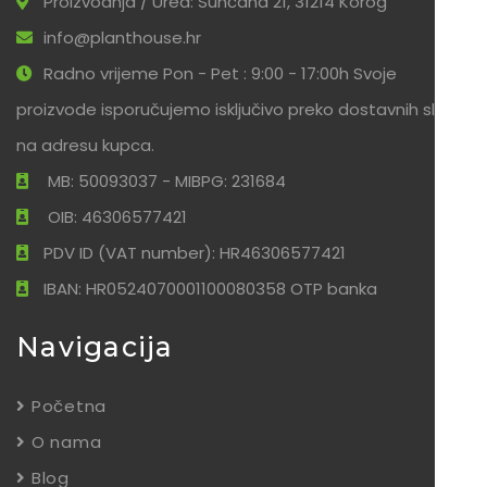
Proizvodnja / Ured: Sunčana 21, 31214 Korog
info@planthouse.hr
Radno vrijeme Pon - Pet : 9:00 - 17:00h Svoje
proizvode isporučujemo isključivo preko dostavnih službi
na adresu kupca.
MB: 50093037 - MIBPG: 231684
OIB: 46306577421
PDV ID (VAT number): HR46306577421
IBAN: HR0524070001100080358 OTP banka
Navigacija
Početna
O nama
Blog