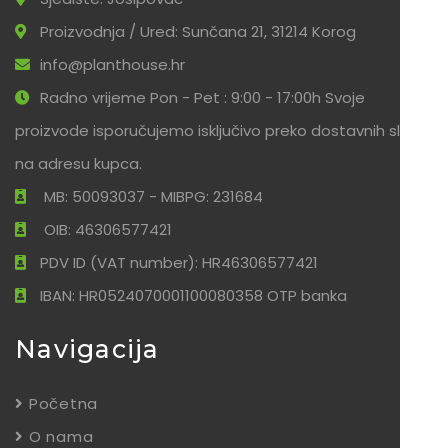
Proizvodnja / Ured: Sunčana 21, 31214 Korog
info@planthouse.hr
Radno vrijeme Pon - Pet : 9:00 - 17:00h Svoje
proizvode isporučujemo isključivo preko dostavnih službi
na adresu kupca.
MB: 50093037 - MIBPG: 231684
OIB: 46306577421
PDV ID (VAT number): HR46306577421
IBAN: HR0524070001100080358 OTP banka
Navigacija
Početna
O nama