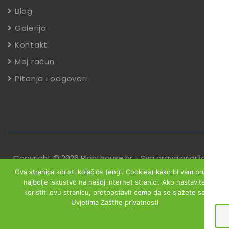
Blog
Galerija
Kontakt
Moj račun
Pitanja i odgovori
Copyright © 2026 Planthouse.hr - Sva prava pridržana
Ova stranica koristi kolačiće (engl. Cookies) kako bi vam pružili
Uvjeti poslovanja
Reklamacije
Zaštita podataka
najbolje iskustvo na našoj internet stranici. Ako nastavite
koristiti ovu stranicu, pretpostavit ćemo da se slažete sa
Izjava o sigurnosti online plaćanja
Uvjetima Zaštite privatnosti
Obrazac za jednostrani raskid ugovora
Ok
Zaštita podataka