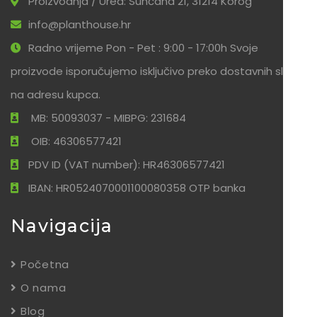
Proizvodnja / Ured: Sunčana 21, 31214 Korog
info@planthouse.hr
Radno vrijeme Pon - Pet : 9:00 - 17:00h Svoje
proizvode isporučujemo isključivo preko dostavnih službi
na adresu kupca.
MB: 50093037 - MIBPG: 231684
OIB: 46306577421
PDV ID (VAT number): HR46306577421
IBAN: HR0524070001100080358 OTP banka
Navigacija
Početna
O nama
Blog