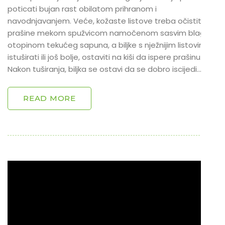
poticati bujan rast obilatom prihranom i
navodnjavanjem. Veće, kožaste listove treba očistiti od
prašine mekom spužvicom namočenom sasvim blagom
otopinom tekućeg sapuna, a biljke s nježnijim listovima
istuširati ili još bolje, ostaviti na kiši da ispere prašinu.
Nakon tuširanja, biljka se ostavi da se dobro iscijedi…
READ MORE