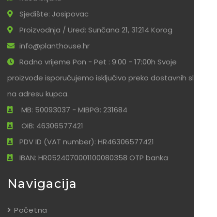
Sjedište: Josipovac
Proizvodnja / Ured: Sunčana 21, 31214 Korog
info@planthouse.hr
Radno vrijeme Pon - Pet : 9:00 - 17:00h Svoje
proizvode isporučujemo isključivo preko dostavnih službi
na adresu kupca.
MB: 50093037 - MIBPG: 231684
OIB: 46306577421
PDV ID (VAT number): HR46306577421
IBAN: HR0524070001100080358 OTP banka
Navigacija
Početna