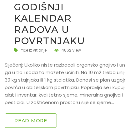
GODIŠNJI
KALENDAR
RADOVA U
POVRTNJAKU
Priče iz vrtlarije
4862 View
Siječanj: Ukoliko niste razbacali organsko gnojivo i unijeli
ga u tlo i sada to možete učiniti. Na 10 m2 treba unijeti
30 kg stajnjaka ili 1 kg stalatika. Donosi se plan uzgoja
povrća u obiteljskom povrtnjaku. Popravlja se i kupuje
alat i inventar, kvalitetno sjeme, mineralna gnojiva i
pesticidi. U zaštićenom prostoru sije se sjeme…
READ MORE