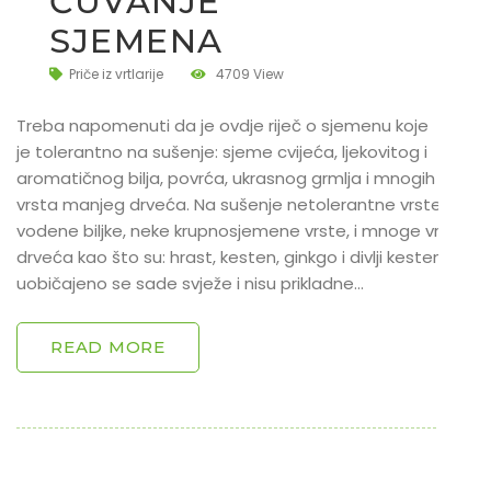
ČUVANJE
SJEMENA
Priče iz vrtlarije
4709 View
Treba napomenuti da je ovdje riječ o sjemenu koje
je tolerantno na sušenje: sjeme cvijeća, ljekovitog i
aromatičnog bilja, povrća, ukrasnog grmlja i mnogih
vrsta manjeg drveća. Na sušenje netolerantne vrste;
vodene biljke, neke krupnosjemene vrste, i mnoge vrste
drveća kao što su: hrast, kesten, ginkgo i divlji kesten,
uobičajeno se sade svježe i nisu prikladne…
READ MORE