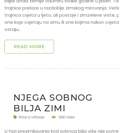
biljke iznad zemlje odumiru svake godine u jesen. Tada
trajnice prelaze u razdoblje zimskog mirovanja. Većina
trajnica cvjeta u ljeto, ali postoje i zimzelene vrste, pa
one koje cvjetaju na zimu ili one kojima nakon cvjetanja
ostaju…
READ MORE
NJEGA SOBNOG
BILJA ZIMI
Priče iz vrtlarije
1981 View
U fazi prezimljavanja kod sobnog bilja više nije potrebno