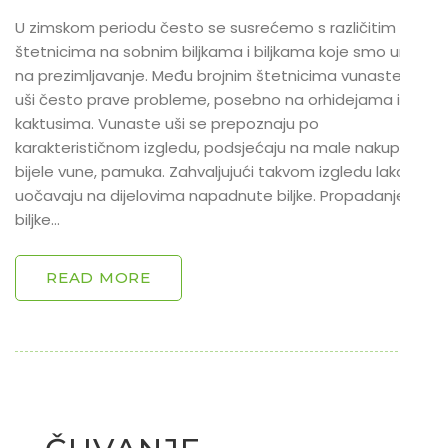
U zimskom periodu često se susrećemo s različitim
štetnicima na sobnim biljkama i biljkama koje smo unijeli
na prezimljavanje. Među brojnim štetnicima vunaste
uši često prave probleme, posebno na orhidejama i
kaktusima. Vunaste uši se prepoznaju po
karakterističnom izgledu, podsjećaju na male nakupine
bijele vune, pamuka. Zahvaljujući takvom izgledu lako se
uočavaju na dijelovima napadnute biljke. Propadanje
biljke…
READ MORE