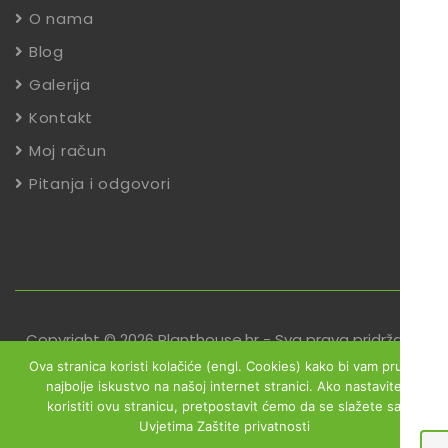
O nama
Blog
Galerija
Kontakt
Moj račun
Pitanja i odgovori
Copyright © 2026 Planthouse.hr - Sva prava pridržana
Ova stranica koristi kolačiće (engl. Cookies) kako bi vam pružili
Uvjeti poslovanja
Reklamacije
Zaštita podataka
najbolje iskustvo na našoj internet stranici. Ako nastavite
koristiti ovu stranicu, pretpostavit ćemo da se slažete sa
Izjava o sigurnosti online plaćanja
Uvjetima Zaštite privatnosti
Obrazac za jednostrani raskid ugovora