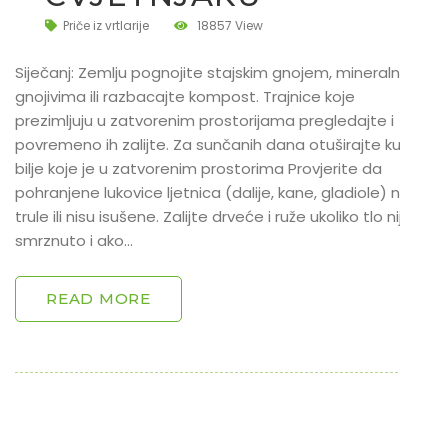
Priče iz vrtlarije
18857 View
Siječanj: Zemlju pognojite stajskim gnojem, mineralnim
gnojivima ili razbacajte kompost. Trajnice koje
prezimljuju u zatvorenim prostorijama pregledajte i
povremeno ih zalijte. Za sunčanih dana otuširajte kućno
bilje koje je u zatvorenim prostorima Provjerite da
pohranjene lukovice ljetnica (dalije, kane, gladiole) ne
trule ili nisu isušene. Zalijte drveće i ruže ukoliko tlo nije
smrznuto i ako…
READ MORE