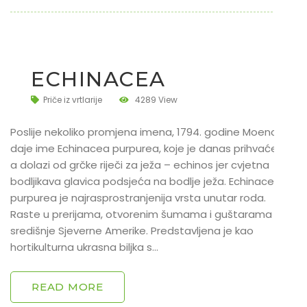
ECHINACEA
Priče iz vrtlarije
4289 View
Poslije nekoliko promjena imena, 1794. godine Moench joj
daje ime Echinacea purpurea, koje je danas prihvaćeno,
a dolazi od grčke riječi za ježa – echinos jer cvjetna
bodljikava glavica podsjeća na bodlje ježa. Echinacea
purpurea je najrasprostranjenija vrsta unutar roda.
Raste u prerijama, otvorenim šumama i guštarama
središnje Sjeverne Amerike. Predstavljena je kao
hortikulturna ukrasna biljka s…
READ MORE