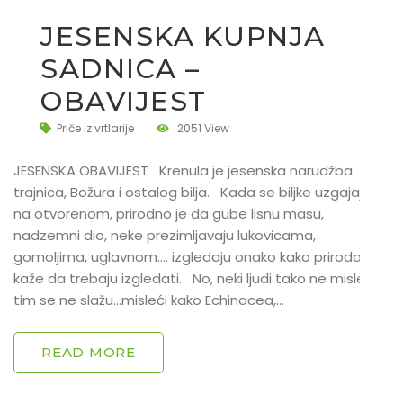
JESENSKA KUPNJA
SADNICA –
OBAVIJEST
Priče iz vrtlarije
2051 View
JESENSKA OBAVIJEST Krenula je jesenska narudžba
trajnica, Božura i ostalog bilja. Kada se biljke uzgajaju
na otvorenom, prirodno je da gube lisnu masu,
nadzemni dio, neke prezimljavaju lukovicama,
gomoljima, uglavnom…. izgledaju onako kako priroda
kaže da trebaju izgledati. No, neki ljudi tako ne misle i s
tim se ne slažu…misleći kako Echinacea,…
READ MORE