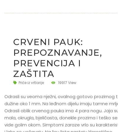
CRVENI PAUK:
PREPOZNAVANJE,
PREVENCIJA I
ZAŠTITA
Priče iz vrtlarije
19917 View
Odrasli su veoma nježni, ovalnog gotovo prozirnog tijela,
dužine oko 1 mm. Na leđnom dijelu imaju tamne mrlje.
Odrasli oblik crvenog pauka ima 4 para nogu. Jaja su
mala, okrugla, bjeličasta, donekle prozirna i teško se
vide golim okom. Simptomi zaraze vrlo su karakteristični
i lako se uočavaju. Na licu lista nastaju klorostične